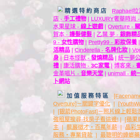
精 選 特 約 商 店
Raphael
店 -
手工禮物
|
LUXURY奢華時尚 
水果星球 -
線上遊戲
|
Overture -
賀本 -
護髮健髮
|
乙葉 夢 -
銀飾精
9 -
女性購物
|
Pretty99 -
彩妝保養
活精品
|
Cinderella -
名牌化妝
|
Vo
身
|
日本怪獸 -
發燒精品
|
統一夢公
禮
|
康活購物 -
3C家電
|
博客來 -
金革唱片 -
音樂天堂
|
unimall -
統
卜網站
加 值 服 務 特 區
[Facen
Overture]－關鍵字優化
|
[Yout
|
[銀箭PhotoFast]－照片線上輕鬆
強租屋搜尋-找房子看這邊!
|
[蘋
主
|
龍巖徵才‧百萬年薪
|
晶彩
服務‧專業貸款
|
最聰明的蟑螂藥