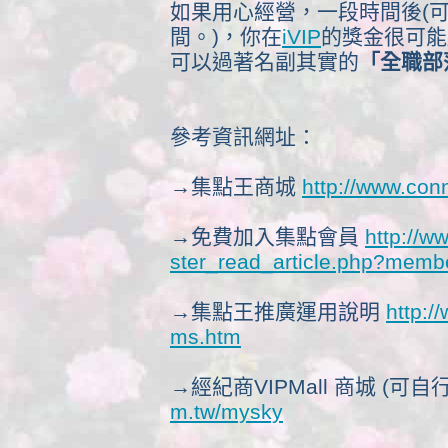
如果用心經營，一段時間後(
間。)，你在
iVIP
的獎金很可能
可以過著名副其實的
「全職部
參考資訊網址：
→集點王商城
http://www.con
→免費加入集點會員
http://w
ster_read_article.php?mem
→集點王推廣運用說明
http:/
ms.htm
→經紀商VIPMall 商城 (可自
m.tw/mysky