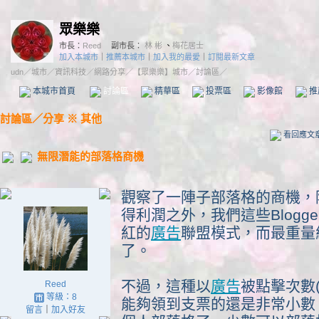
眾樂樂
市長：
Reed
副市長：
林 彬
、
梅花居士
加入本城市
｜
推薦本城市
｜
加入我的最愛
｜
訂閱最新文章
udn
／
城市
／
資訊科技
／
網路分享
／
【眾樂樂】城市
／討論區／
本城市首頁
討論區
精華區
投票區
影像館
推
討論區
／
分享 ※ 其他
看回應文
無限潛能的部落格商機
觀察了一陣子部落格的商機，
得利潤之外，我們這些Blog
紅的
廣告
聯盟模式，而最重量級的
了。
不過，這種以
廣告
被點擊次數
Reed
等級：8
能夠領到支票的還是非常小數
留言
｜
加入好友