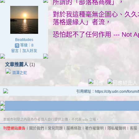
所謂的「部落格商機」，
對於我這種毫無企圖心、久久才 
落格邊緣人」者流，
恐怕起不了任何作用 --- Not Appl
Beatitudes
等級：8
留言
｜
加入好友
文章推薦人
(1)
涸澤之蛇
引用網址：https://city.udn.com/forum
本城市刊登之內容為作者個人自行提供上傳，不代表 udn 立場。
刊登網站廣告
︱
關於我們
︱
常見問題
︱
服務條款
︱
著作權聲明
︱
隱私權聲明
︱
客服