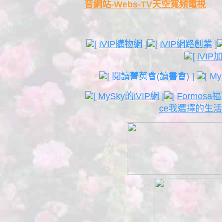
音網站-Webs-TV天空寬頻電視
[
iVIP購物網
]
[
iVIP網路創業
]
[
iVI
[
閱讀菁英會(讀書會)
]
[
M
[
MySky的iVIP網
]
[
Formos
ce我選擇的生活