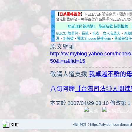
【
日系風格百貨
】
7-ELEVEN關係企業，獨家引
統
合法販售網站。萬種百貨商品選擇7-ELEVEN
一
購
耶誕派對 歡樂購!!
聖誕狂歡 精選推薦
物
GUCCI限量包
‧
長靴
‧
毛衣
‧
女人我最大
‧
冰糖
便
濕
‧
羽絨被
‧
獨家Snoopy授權商品
‧
黑貓美食任
原文網址
http://tw.myblog.yahoo.com/hcpe
50&l=a&fid=15
敬請人道支援
我卓越不群的
八旬阿嬤
【台灣司法◎人間煉
本文於
2007/04/29 03:10 修改第 1
引用網址：https://city.udn.com/forum