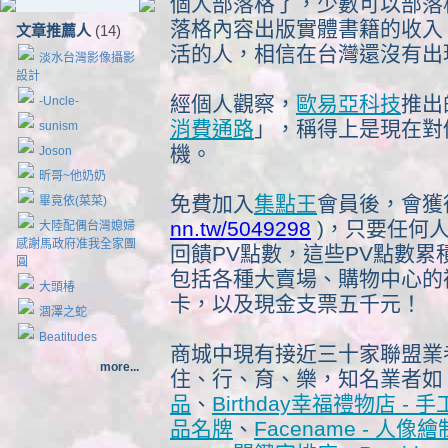
個人部落格了，少數可以部落
落格內容出版實體書籍的收入
文章推薦人
(14)
活的人，相信在台灣還沒有出
淡水台灣影像攝影
設計
經個人觀察，
歐易亞科技
推出
-Uncle-
消費通路
」，稱得上是現在對
sunism
機。
Joson
昕哥~他奶奶
免費加入
集點王
會員後，會獲
畢竟依(菜菜)
nn.tw/5049298
)，只要任何
大陸配偶台灣媳婦
感謝馬政府准我全家團
回饋PV點數，這些PV點數
圓
包括各種大賣場、購物中心的禮券
大頭椿
卡，以及現金支票五千元！
涸澤之蛇
Beatitudes
商城中現有接近三十家聯盟業
more...
住、行、育、樂，知名業者如
品
、
Birthday幸福禮物店 - 
品名牌
、
Facename - 人像繪