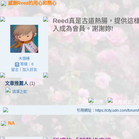
感謝Reed的用心和熱心
Reed真是古道熱腸，提供這
入成為會員。謝謝妳!
大頭椿
等級：8
留言
｜
加入好友
文章推薦人
(1)
涸澤之蛇
引用網址：https://city.udn.com/forum
NA