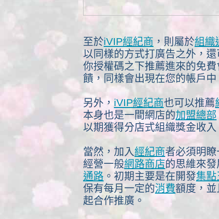
至於
iVIP經紀商
，則屬於
組織
以同樣的方式打廣告之外，還
你授權碼之下推薦進來的免費
饋，同樣會出現在您的帳戶中
另外，
iVIP經紀商
也可以推薦
本身也是一間網店的
加盟總部
以期獲得分店式組織獎金收入
當然，加入
經紀商
者必須明瞭
經營一般
網路商店
的思維來發
通路
。初期主要是在開發
集點
保有每月一定的
消費
額度，並
起合作推廣。