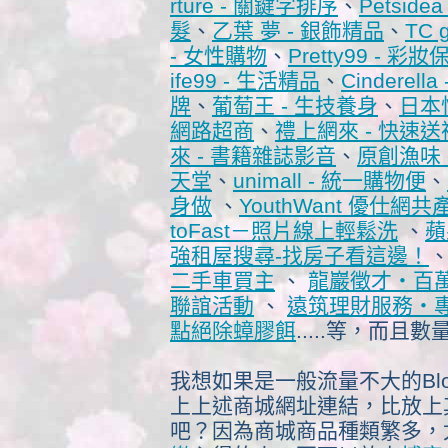
rture - 關鍵字排序
、
Petside
髮
、
乙葉 夢 - 銀飾精品
、
TC 
- 女性購物
、
Pretty99 - 彩妝
ife99 - 生活精品
、
Cinderell
牌
、
葡萄王 - 生技養身
、
日本
網路超商
、
禮上網來 - 快速送
來 - 書籍雜誌影音
、
原創漁味 
天堂
、
unimall - 統一購物便
、
身做
、
YouthWant 優仕
toFast－照片線上輕鬆洗
、
蘋
強租屋搜尋-找房子看這邊
！
二手車買主
、
龍巖徵才‧百
聯誼活動
、
遠筑理財服務‧
點絕除蟑膠餌
.....等，而
我想如果是一般流量不大的Bl
上上述商城網址連結，比放上
吧？因為商城商品種類繁多，