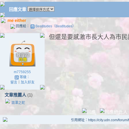
回應文章
me either
回應給：
Beatitudes（Beatitudes）
但還是要感激市長大人為市民
m7759255
等級：
留言
｜
加入好友
文章推薦人
(1)
涸澤之蛇
引用網址：https://city.udn.com/forum