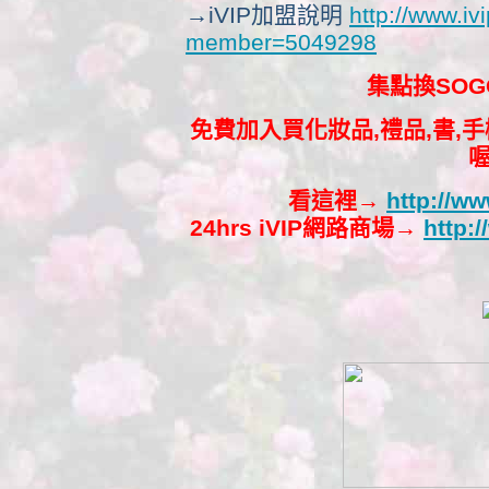
→iVIP加盟說明
http://www.iv
member=5049298
集點換SOG
免費加入買化妝品,禮品,書,手機
看這裡→
http://w
24hrs iVIP網路商場
→
http: