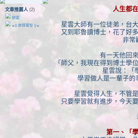
人生都
文章推薦人
(2)
耕雲
星雲大師有一位徒弟，台
๑۩ 群賢畢智 ۩๑
又到耶魯讀博士，花了好
非常
有一天他回
「師父，我現在得到博士學
星雲說：「
學習做人是一輩子的
星雲覺得人生，不管
只要學習就有進步，今天
第一、「