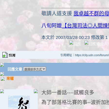
敬請人道支援
我卓越不群的
八旬阿嬤
【台灣司法◎人間煉
本文於
2007/03/28 00:23 修改第 1
引用網址：https://city.udn.com/forum
回應文章
來囉
大師一番話----感觸良多
為了部落格比賽的事--波折加挫