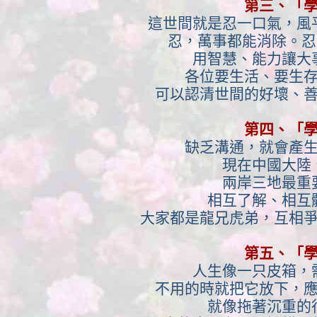
第三、「
這世間就是忍一口氣，風
忍，萬事都能消除。忍
用智慧、能力讓大
各位要生活、要生
可以認清世間的好壞、
第四、「
缺乏溝通，就會產
現在中國大陸
兩岸三地最重
相互了解、相互
大家都是龍兄虎弟，互相
第五、「
人生像一只皮箱，
不用的時就把它放下，
就像拖著沉重的