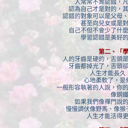
人常常不肯認錯，
認為自己才是對的，
認錯的對象可以是父母
甚至向兒女或是
自己不但不會少了什
學習認錯是美好
第二、「
人的牙齒是硬的，舌頭
牙齒都掉光了，舌頭
人生才能長久
心地柔軟了，是
一般形容執著的人說，你
像鋼
如果我們像禪門說
慢慢調伏像野馬、像猴
人生才能活得