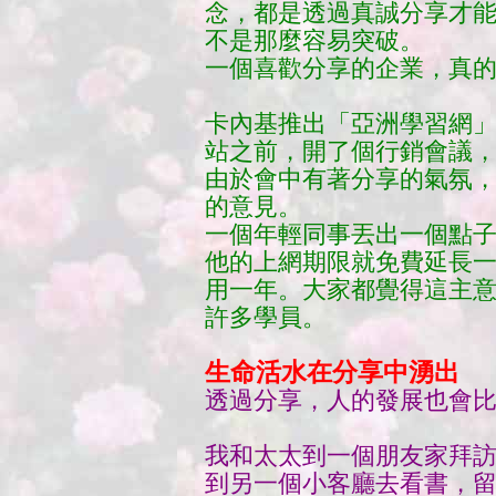
念，都是透過真誠分享才
不是那麼容易突破。
一個喜歡分享的企業，真
卡內基推出「亞洲學習網
站之前，開了個行銷會議
由於會中有著分享的氣氛，
的意見。
一個年輕同事丟出一個點
他的上網期限就免費延長
用一年。大家都覺得這主
許多學員。
生命活水在分享中湧出
透過分享，人的發展也會
我和太太到一個朋友家拜訪
到另一個小客廳去看書，