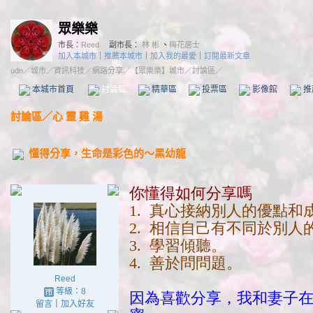
眾樂樂
市長：
Reed
副市長：
林 彬
、
梅花居士
加入本城市
｜
推薦本城市
｜
加入我的最愛
｜
訂閱最新文章
udn
／
城市
／
資訊科技
／
網路分享
／
【眾樂樂】城市
／討論區／
本城市首頁
討論區
精華區
投票區
影像館
推
討論區
／
心 靈 雞 湯
懂得分享，生命是彩色的～黑幼龍
你懂得如何分享嗎
1. 真心接納別人的優點和
2. 相信自己有不同於別人
3. 學習傾聽。
4. 善於問問題。
Reed
等級：8
因為喜歡分享，我和妻子
留言
｜
加入好友