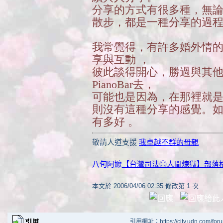
分享的方式有很多種，無
散步，都是一種分享的過
我常覺得，有許多婚外情
享與互動 ，
彼此談得開心，勝過與其
PianoBar去，
可能也是因為，在那裡就
則沒有這種分享的感覺。如果家
有多好 。
敬請人道支援
我卓越不群的母親
八旬阿嬤
【台灣司法◎人間煉獄】部落
本文於
2006/04/06 02:35 修改第 1 次
引用網址：https://city.udn.com/for