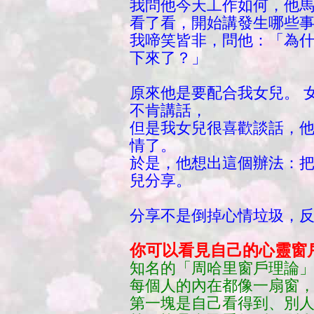
我問他今天工作如何，他
看了看，開始講發生哪些
我啼笑皆非，問他：「為
下來了？」
原來他是要配合我女兒。 
不肯講話，
但是我女兒很喜歡談話，
情了。
於是，他想出這個辦法：
兒分享。
分享不是倒掉心情垃圾，
你可以看見自己的心靈窗
知名的「周哈里窗戶理論」（Jo
每個人的內在都像一扇窗
第一塊是自己看得到、別