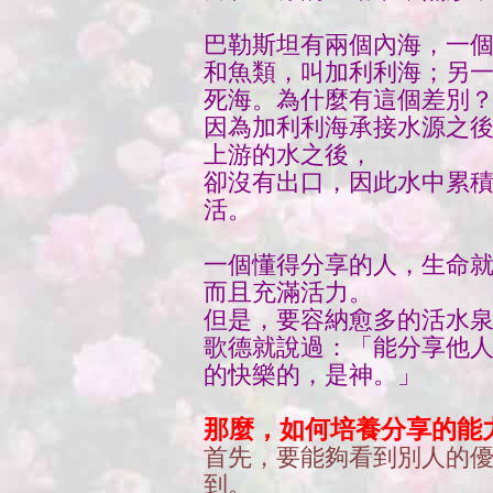
巴勒斯坦有兩個內海，一
和魚類，叫加利利海；另一
死海。為什麼有這個差別
因為加利利海承接水源之
上游的水之後，
卻沒有出口，因此水中累
活。
一個懂得分享的人，生命就
而且充滿活力。
但是，要容納愈多的活水泉
歌德就說過：「能分享他人
的快樂的，是神。」
那麼，如何培養分享的能
首先，要能夠看到別人的
到。