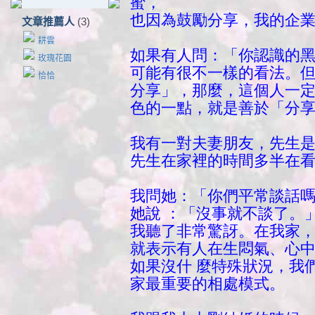
蜜，
也因為鼓勵分享，
我的企
文章推薦人
(3)
耕雲
如果有人問：「你認識的
玫瑰花園
可能有很不一樣的看法。
恰恰
分享」，那麼，這個人一
色的一點，就是善於「分
我有一對夫妻朋友，先生是
先生在家裡的時間多半在
我問她：「你們平常談話
她說 ：「沒事就不談了。
我聽了非常驚訝。在我家
就表示有人在生悶氣、心
如果沒什 麼特殊狀況，我
家最重要的相處模式。