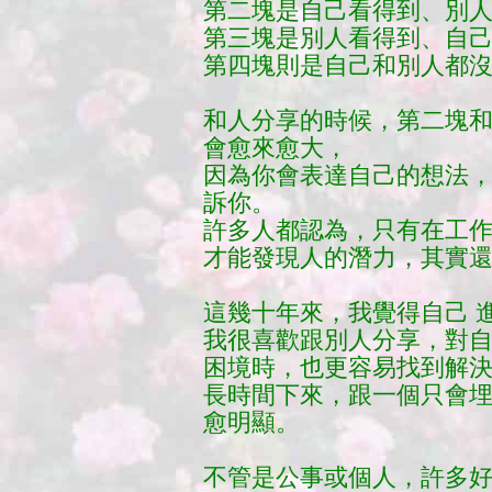
第
二塊是自己看得到、別
第三塊是別人看得到、自
第四塊則是自己和別人都
和人分享的時候，第二塊
會愈來愈大，
因為你會表達自己的想法
訴你。
許多人都認為，只有在工
才能發現人的潛力，其實
這幾十年來，我覺得自己 
我很喜歡跟別人分享，對
困境時，也更容易找到解
長時間下來，
跟一個只會
愈明顯。
不管是公事或個人，許多好