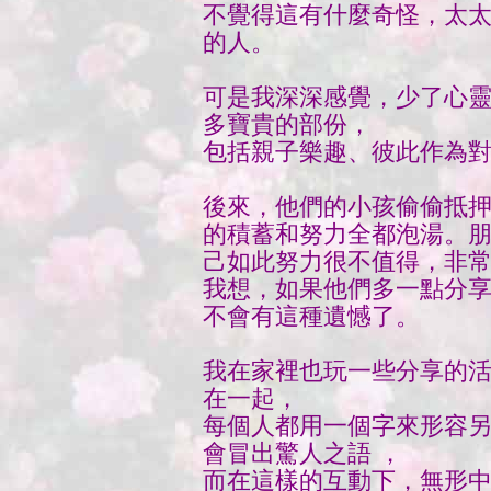
不覺得這有什麼奇怪，太
的人。
可是我深深感覺，少了心
多寶貴的部份，
包括親子樂趣、彼此作為
後來，他們的小孩偷偷抵
的積蓄和努力全都泡湯。
己如此努力很不值得，非
我想，如果他們多一點分
不會有這種遺憾了。
我在家裡也玩一些分享的
在一起，
每個人都用一個字來形容
會冒出驚人之語 ，
而在這樣的互動下，無形