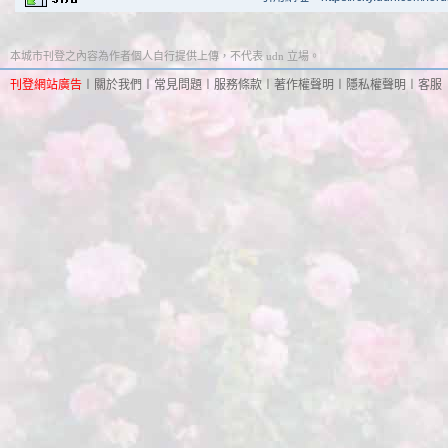
本城市刊登之內容為作者個人自行提供上傳，不代表 udn 立場。
刊登網站廣告
︱
關於我們
︱
常見問題
︱
服務條款
︱
著作權聲明
︱
隱私權聲明
︱
客服