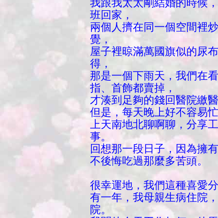
我跟我太太剛結婚的時候
班回家，
兩個人擠在同一個空間裡
覺，
屋子裡晾滿萬國旗似的尿
得，
那是一個下雨天，我們在
指、首飾都賣掉，
才湊到足夠的錢回醫院繳
但是，每天晚上好不容易
上天南地北聊啊聊，分享
事。
回想那一段日子，因為擁
不後悔吃過那麼多苦頭。
很幸運地，我們這種喜愛
有一年，我母親生病住院，
院。