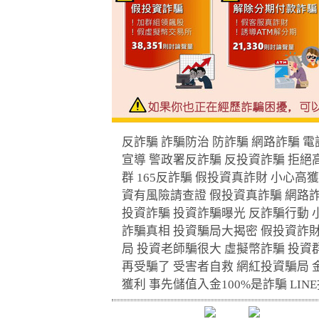
反詐騙
詐騙防治
防詐騙
網路詐騙
電
宣導
警政署反詐騙
反投資詐騙
拒絕
群
165
反詐騙
假投資真詐財
小心高獲
資有風險請查證
假投資真詐騙
網路
投資詐騙
投資詐騙曝光
反詐騙行動
詐騙真相
投資騙局大揭密
假投資詐
局
投資老師騙很大
虛擬幣詐騙
投資
再受騙了
受害者自救
網紅投資騙局
獲利
事先儲值入金
100%
是詐騙
LINE