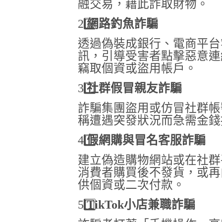
融交易，藉此詐取財物。
2️
網路釣魚詐騙
透過偽裝成銀行、電商平台
訊，引導受害者點擊惡意連
竊取個資或盜用帳戶。
3️
社群假冒親友詐騙
詐騙集團盜用或仿冒社群帳
稱遭遇突發狀況而急需金錢
4️
假網購與冒名客服詐騙
建立偽造購物網站或在社群
消費者購買後不發貨，或再
供個資或二次付款。
5️
TikTok
小店兼職詐騙