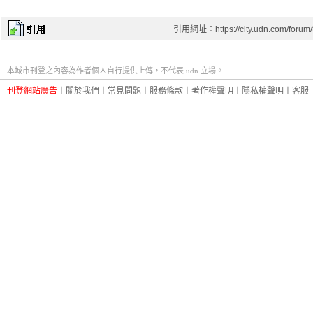
引用網址：https://city.udn.com/forum
本城市刊登之內容為作者個人自行提供上傳，不代表 udn 立場。
刊登網站廣告
︱
關於我們
︱
常見問題
︱
服務條款
︱
著作權聲明
︱
隱私權聲明
︱
客服