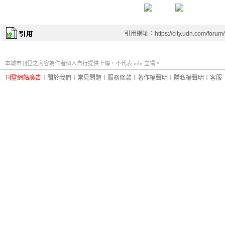
引用網址：https://city.udn.com/forum
本城市刊登之內容為作者個人自行提供上傳，不代表 udn 立場。
刊登網站廣告
︱
關於我們
︱
常見問題
︱
服務條款
︱
著作權聲明
︱
隱私權聲明
︱
客服