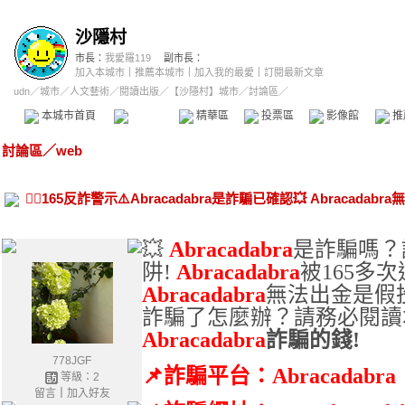
沙隱村
市長：
我愛羅119
副市長：
加入本城市
｜
推薦本城市
｜
加入我的最愛
｜
訂閱最新文章
udn
／
城市
／
人文藝術
／
閱讀出版
／
【沙隱村】城市
／討論區／
本城市首頁
討論區
精華區
投票區
影像館
推
討論區
／
web
👮‍♂️165反詐警示⚠️Abracadabra是詐騙已確認💥 Abracad
💥
Abracadabra
是詐騙嗎？
阱
!
Abracadabra
被
165
多次
Abracadabra
無法出金是假
詐騙了怎麼辦？請務必閱讀
Abracadabra
詐騙的錢
!
778JGF
📌
詐騙平台：
Abracadabra
等級：2
留言
｜
加入好友