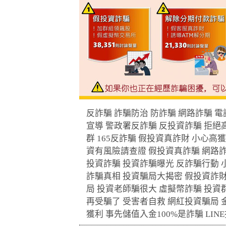
反詐騙
詐騙防治
防詐騙
網路詐騙
電
宣導
警政署反詐騙
反投資詐騙
拒絕
群
165
反詐騙
假投資真詐財
小心高獲
資有風險請查證
假投資真詐騙
網路
投資詐騙
投資詐騙曝光
反詐騙行動
詐騙真相
投資騙局大揭密
假投資詐
局
投資老師騙很大
虛擬幣詐騙
投資
再受騙了
受害者自救
網紅投資騙局
獲利
事先儲值入金
100%
是詐騙
LINE