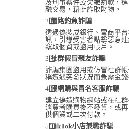
及刑事案件或欠繳罰款，進
融交易，藉此詐取財物。
2️
網路釣魚詐騙
透過偽裝成銀行、電商平台
訊，引導受害者點擊惡意連
竊取個資或盜用帳戶。
3️
社群假冒親友詐騙
詐騙集團盜用或仿冒社群帳
稱遭遇突發狀況而急需金錢
4️
假網購與冒名客服詐騙
建立偽造購物網站或在社群
消費者購買後不發貨，或再
供個資或二次付款。
5️
TikTok
小店兼職詐騙