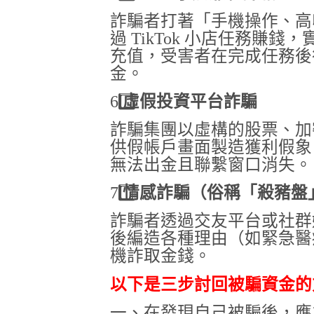
詐騙者打著「手機操作、高
過
TikTok
小店任務賺錢，
充值，受害者在完成任務後
金。
6️
虛假投資平台詐騙
詐騙集團以虛構的股票、加
供假帳戶畫面製造獲利假象
無法出金且聯繫窗口消失。
7️
情感詐騙（俗稱「殺豬盤
詐騙者透過交友平台或社群
後編造各種理由（如緊急醫
機詐取金錢。
以下是三步討回被騙資金的
一、在發現自己被騙後，應