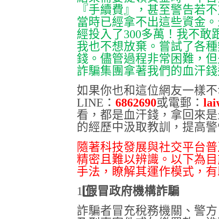
『手續費』，甚至警告若不
當時已經拿不出這些資金。
經投入了
300
多萬！我不敢
我也不想放棄。嘗試了各種
錢。儘管過程非常困難，但
詐騙集團拿著我們的血汗錢
如果你也和這位網友一樣不
LINE
：
6862690
或電郵：
la
看，都是血汗錢，拿回來是
的經歷中汲取教訓，提高警
隨著科技發展與社交平台普
精密且難以辨識。以下為目
手法，瞭解其運作模式，有
1️
假冒政府機構詐騙
詐騙者冒充稅務機關、警方