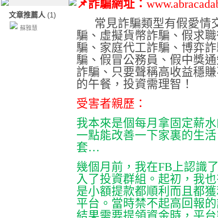
📌
詐騙網址：
www.abracada
文章推薦人
(1)
常見詐騙類型有假愛情
蘇雅慧
騙、虛擬貨幣詐騙、假求職
騙、家庭代工詐騙、博弈詐
騙、假冒公務員、假中獎通
詐騙、只要聲稱高收益穩賺
的午餐，投資需理智！
受害者親歷：
我本來是個每月拿固定薪水
一點能改善一下家裏的生活
套…
幾個月前，我在
FB
上認識
入了投資群組。起初，我也
是小額提款都順利而且都獲
平台。當時禁不起高回報的
結果需要提領資金時，平台