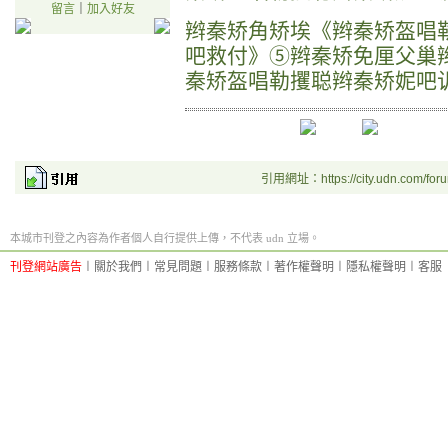
留言
｜
加入好友
辫秦矫角矫埃《辫秦矫盔唱勒冀
吧救付》⑤辫秦矫免厘父巢
秦矫盔唱勒攫聪辫秦矫妮吧
引用網址：https://city.udn.com/for
本城市刊登之內容為作者個人自行提供上傳，不代表 udn 立場。
刊登網站廣告
︱
關於我們
︱
常見問題
︱
服務條款
︱
著作權聲明
︱
隱私權聲明
︱
客服