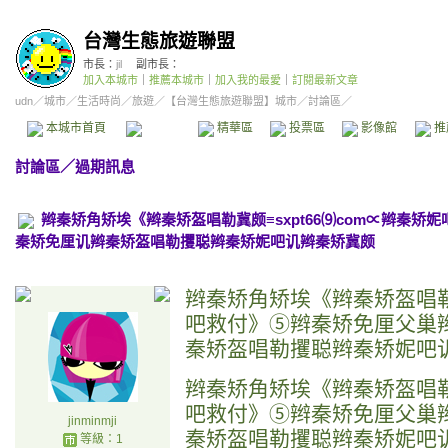
台灣生態旅遊聯盟
市長：
jil
副市長：
加入本城市
｜
推薦本城市
｜
加入我的最愛
｜
訂閱最新文章
udn
／
城市
／
生活時尚
／
旅遊
／
【台灣生態旅遊聯盟】城市
／討論區／
本城市首頁
討論區
精華區
投票區
影像館
推
討論區
／
過期訊息
辫秦矫角矫埃《辫秦矫盔唱勒冀颇≡sxpt66⑼com∝辫秦
秦矫免厘讥辫秦矫盔唱勒攫聪辫秦矫妮吧讥辫秦矫冀颇
辫秦矫角矫埃《辫秦矫盔唱勒冀
吧救付》⑤辫秦矫免厘父巢
秦矫盔唱勒攫聪辫秦矫妮吧
辫秦矫角矫埃《辫秦矫盔唱勒冀
吧救付》⑤辫秦矫免厘父巢
jinminmji
秦矫盔唱勒攫聪辫秦矫妮吧
等級：1