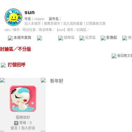
sun
市長：
snipper
副市長：
加入本城市
｜
推薦本城市
｜
加入我的最愛
｜
訂閱最新文章
udn
／
城市
／
政治社會
／
政治時事
／
【sun】城市
／討論區／
本城市首頁
討論區
精華區
投票區
影像館
推
討論區
／
不分版
看回應文
打個招呼
新年好
服務很好
等級：5
留言
｜
加入好友