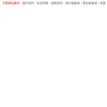
刊登網站廣告
︱
關於我們
︱
常見問題
︱
服務條款
︱
著作權聲明
︱
隱私權聲明
︱
客服