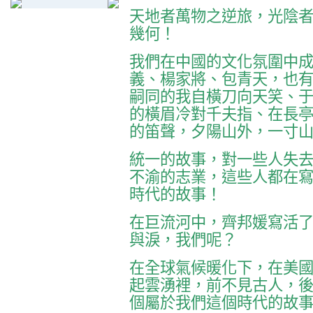
天地者萬物之逆旅，光陰
幾何！
我們在中國的文化氛圍中
義、楊家將、包青天，也
嗣同的我自橫刀向天笑、
的橫眉冷對千夫指、在長
的笛聲，夕陽山外，一寸
統一的故事，對一些人失
不渝的志業，這些人都在
時代的故事！
在巨流河中，齊邦媛寫活
與淚，我們呢？
在全球氣候暖化下，在美
起雲湧裡，前不見古人，
個屬於我們這個時代的故