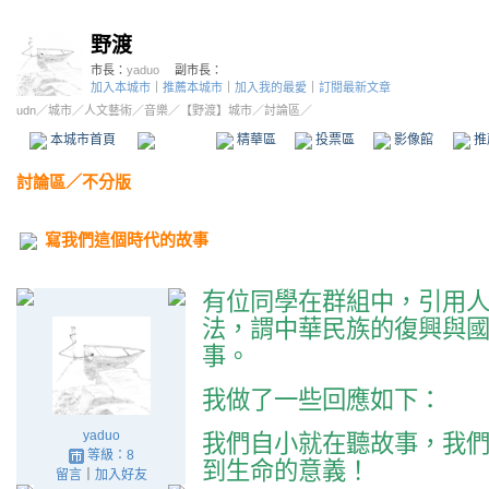
野渡
市長：
yaduo
副市長：
加入本城市
｜
推薦本城市
｜
加入我的最愛
｜
訂閱最新文章
udn
／
城市
／
人文藝術
／
音樂
／
【野渡】城市
／討論區／
本城市首頁
討論區
精華區
投票區
影像館
推
討論區
／
不分版
寫我們這個時代的故事
有位同學在群組中，引用
法，謂中華民族的復興與
事。
我做了一些回應如下：
yaduo
我們自小就在聽故事，我
等級：8
到生命的意義！
留言
｜
加入好友