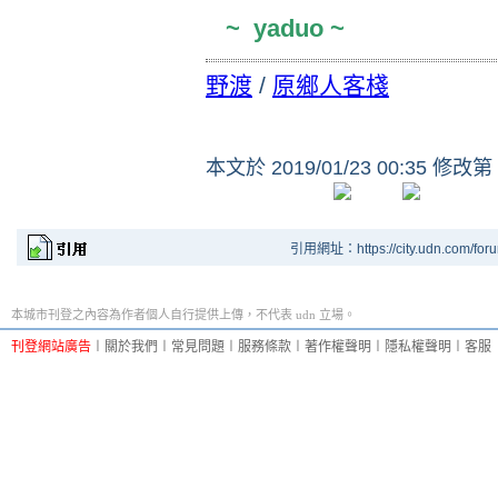
~ yaduo ~
野渡
/
原鄉人客棧
本文於
2019/01/23 00:35 修改第
引用網址：https://city.udn.com/for
本城市刊登之內容為作者個人自行提供上傳，不代表 udn 立場。
刊登網站廣告
︱
關於我們
︱
常見問題
︱
服務條款
︱
著作權聲明
︱
隱私權聲明
︱
客服