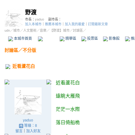
野渡
市長：
yaduo
副市長：
加入本城市
｜
推薦本城市
｜
加入我的最愛
｜
訂閱最新文章
udn
／
城市
／
人文藝術
／
音樂
／
【野渡】城市
／討論區／
本城市首頁
討論區
精華區
投票區
影像館
推
討論區
／
不分版
近看蘆花白
近
看
蘆花白
遠眺大雁飛
茫茫一水際
yaduo
落
日倚船桅
等級：8
留言
｜
加入好友