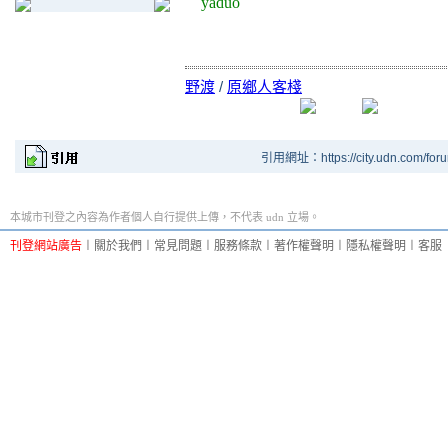
yaduo
野渡
/
原鄉人客棧
引用網址：https://city.udn.com/for
本城市刊登之內容為作者個人自行提供上傳，不代表 udn 立場。
刊登網站廣告
︱
關於我們
︱
常見問題
︱
服務條款
︱
著作權聲明
︱
隱私權聲明
︱
客服