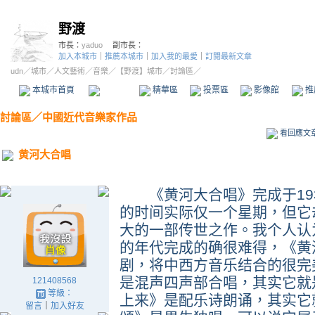
野渡
市長：
yaduo
副市長：
加入本城市
｜
推薦本城市
｜
加入我的最愛
｜
訂閱最新文章
udn
／
城市
／
人文藝術
／
音樂
／
【野渡】城市
／討論區／
本城市首頁
討論區
精華區
投票區
影像館
推
討論區
／
中國近代音樂家作品
看回應文
黄河大合唱
《黄河大合唱》完成于193
的时间实际仅一个星期，但它
大的一部传世之作。我个人认
的年代完成的确很难得，《黄
剧，将中西方音乐结合的很完
是混声四声部合唱，其实它就
121408568
等級：
上来》是配乐诗朗诵，其实它
留言
｜
加入好友