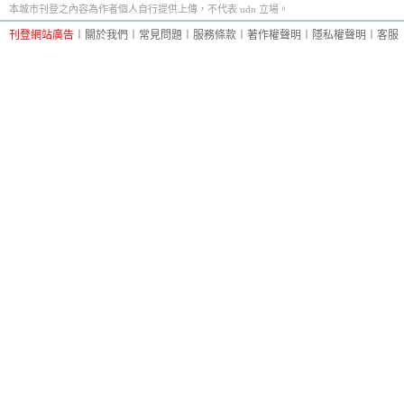
本城市刊登之內容為作者個人自行提供上傳，不代表 udn 立場。
刊登網站廣告
︱
關於我們
︱
常見問題
︱
服務條款
︱
著作權聲明
︱
隱私權聲明
︱
客服