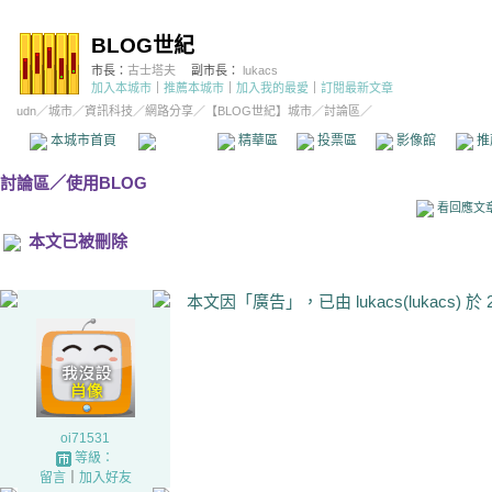
BLOG世紀
市長：
古士塔夫
副市長：
lukacs
加入本城市
｜
推薦本城市
｜
加入我的最愛
｜
訂閱最新文章
udn
／
城市
／
資訊科技
／
網路分享
／
【BLOG世紀】城市
／討論區／
本城市首頁
討論區
精華區
投票區
影像館
推
討論區
／
使用BLOG
看回應文
本文已被刪除
本文因「廣告」，已由 lukacs(lukacs) 於
oi71531
等級：
留言
｜
加入好友