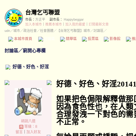
台灣乞丐聯盟
市長：
方正平
副市長：
Happybeggar
加入本城市
｜
推薦本城市
｜
加入我的最愛
｜
訂閱最新文章
udn
／
城市
／
政治社會
／
社會團體
／
【台灣乞丐聯盟】城市
／討論區／
本城市首頁
討論區
精華區
投票區
影像館
推
討論區
／
窮開心專欄
好德、好色、好淫
好德、好色、好淫
2014
如果把色侷限解釋做那
因為食色性也，在人類
合理發洩一下對色的需
不正常。
胡說八道
等級：8
留言
｜
加入好友