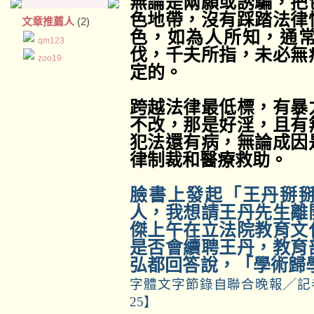
無論是兩願或誘騙，把
色地帶，沒有踩踏法律
文章推薦人
(2)
色，如為人所知，通
qm123
伐，千夫所指，未必無
zoo19
定的。
跨越法律最低標，有暴
不改，那是好淫，且有
犯法還有病，無論成因
律制裁和醫療救助。
臉書上發起「王丹掰
人，我想請王丹先生離
傑上午在立法院教育文
是否會續聘王丹，教育
弘都回答說，「學術歸
字體文字節錄自聯合晚報
╱
記
25
】