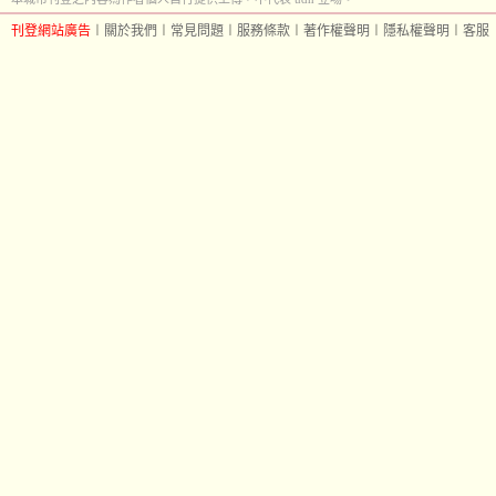
刊登網站廣告
︱
關於我們
︱
常見問題
︱
服務條款
︱
著作權聲明
︱
隱私權聲明
︱
客服