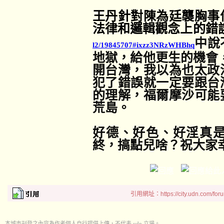
王丹針對陳為廷襲胸事
法律和邏輯觀念上的錯
中說
l2/19845707#ixzz3NRzWHBhq
地獄，給他更生的機會
開台灣，我以為也太政
犯了錯誤就一定要跟台
的理解，福爾摩沙可能
荒島。
好德、好色、好淫真
終，搞點兒啥？祝大家
引用網址：https://city.udn.com/for
本城市刊登之內容為作者個人自行提供上傳，不代表 udn 立場。