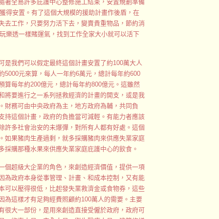
隨著全島許多庇護中心整修施工結束，安置規劃準備
能獲得安置。有了這個大規模的援助計畫作後盾，在
失去工作，只要努力活下去，變賣貴重物品，節約消
在玩樂透一樣賭運氣，找到工作全家大小就可以活下
可是我們可以假定最終這個計畫安置了約100萬大人
5000元來算，每人一年約6萬元，總計每年約600
算每年約200億元，總計每年約800億元。這雖然
和將要進行之一系列拯救經濟的計畫的開支，或是我
。財務可由中央政府為主，地方政府為輔，共同負
支持這個計畫，政府的負擔當可減輕。有能力者應該
除許多社會治安的未爆彈，對所有人都有好處。這個
。如果豬肉生產過剩，就多採購豬肉來供應失業家庭
多採購那種水果來供應失業家庭庇護中心的飲食。
一個超級大企業的角色，來創造經濟價值，提供一項
因為政府本身從事管理、計畫、和成本控制，又有能
本可以壓得很低，比起發失業救濟金或食物券，這些
因為這樣才有足夠經費照顧約100萬人的需要。主要
有很大一部份，是用來創造直接受僱於政府，政府可