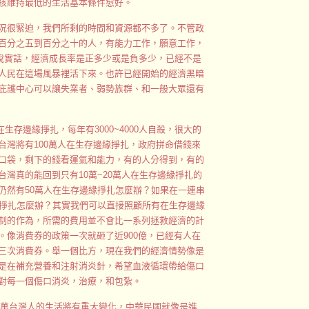
孩維持最低的生活基本條件愈好。
況很緊迫，我們所剩的時間和資源都不多了。不管政
百分之五到百分之十的人，有能力工作，願意工作，
。說實話，經濟成長率是正多少或是負多少，已經不是
人民在這場風暴裡活下來。也許已經開始的經濟黑暗
庇護中心可以讓失業者、弱勢族群、和一般大眾還有
生存邊緣掙扎，每年有3000~4000人自殺，很大的
台灣將有100萬人在生存邊緣掙扎，政府拼命借錢來
口袋，剩下的錢看運氣和能力，有的人分得到，有的
灣真的能回到只有10萬~20萬人在生存邊緣掙扎的
仍然有50萬人在生存邊緣掙扎怎麼辦？如果在一連串
緣掙扎怎麼辦？其實我們可以直接照顧所有在生存邊緣
制的作為，所需的費用並不會比一系列拯救經濟的計
。像消費券的政策一次就砸了近900億，已經有人在
三次消費券。舉一個比方，現在我們的經濟情勢像是
是在補充營養和注射消炎針，希望血液循環帶給傷口
對每一個傷口消炎，治療，和包紮。
00萬台灣人的生活將有重大變化，中華民國就像是進