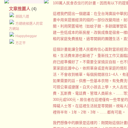
100萬人民食衣住行的計畫，因而有以下的提
文章推薦人
(4)
這裡我們提出一個建議：在全台灣廣設中華民
胡說八道
畫中用來提振經濟的錢的一部份改變用途，就
方總統候選人的官
關。利用閑置場地（如蚊子館、多餘國軍營區
方網站
建一些低成本的新房屋，改裝成像是宿舍一樣
Happybeggar
租的家庭免費進駐，過零開銷的團體生活，直
方正平
這個計畫能讓全體人民都有信心面對當前經濟
租，生活費來源也斷絕了，重新找工作又面臨
府已經準備好了。不需要全家燒炭自殺，也不
業家庭庇護中心，依照單身或是有家庭的情形
活，不會收到帳單。每個房間居住1~4人，
如果需要的話，供應一些基本衣物。有免費洗
可搭公車或捷運。白天小孩去上學，大人去找
費、瓦斯費、電話費、管理人員薪水、……等
300元或500元。居住者在這裡僅有一些零
障礙人士等。在這裡生活就是零開銷。視每人
裡待半年、1年、2年、3年、……都有可能。
我們想像中的願景是這樣的：剛開始這個計畫