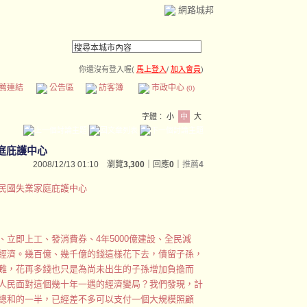
網路城邦
你還沒有登入喔(
馬上登入
/
加入會員
)
薦連結
公告區
訪客簿
市政中心
(0)
字體：
小
中
大
庭庇護中心
2008/12/13 01:10 瀏覽
3,300
｜回應
0
｜
推薦
4
民國失業家庭庇護中心
立即上工、發消費券、4年5000億建設、全民減
經濟。幾百億、幾千億的錢這樣花下去，債留子孫，
難，花再多錢也只是為尚未出生的子孫增加負擔而
人民面對這個幾十年一遇的經濟變局？我們發現，計
總和的一半，已經差不多可以支付一個大規模照顧