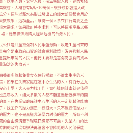
員、炊事人員、安全人員、衛生醫療人員、建築修繕
機會，大概會有5萬~10萬個。很多錢都會進入政
瓜分。這些以薪水為形式發出去的錢大部份都會用於
乘數效果。這項產品，維持一個人食衣住行需要之全
很大需求。如果政府將本求利，可以將這項產品以每
立場，應無償供給陷入經濟危機的台灣人民。
民公社是共產黨強制人民集體勞動，收走生產出來的
畫完全是由政府出資的社會福利政策，沒有強制人民
意提出申請的人民。他們主要都是當弱肉強食的資本
量淘汰的失敗者。
源養很多依賴免費食衣住行援助，不從事生產的米
信，如果在失業家庭庇護中心生活的人，有百分之九
安心上學，大人盡力找工作，實行這個計畫就是值得
也是零收入。絕大多數的人都不願意過最低標準的團
的事。在失業家庭庇護中心生活的人一定都希望能儘
子，找工作的壓力還是一樣很大。只不過這個壓力，
的壓力，也不是黑道非法暴力討債的壓力。所有不利
康的自由經濟競爭環境已經是不可能，失業人口的比
時期的政府沒有辦法再管會不會降低的人民競爭能