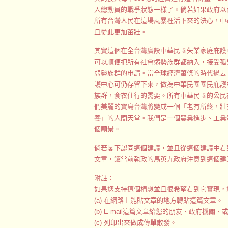
入總動員的戰爭狀態一樣了。倘若如果政府以
所有台灣人民在這場風暴裡活下來的決心，中
且從此更加茁壯。
其實這個在全台灣廣設中華民國失業家庭庇護
可以順便把所有社會弱勢族群都納入，接受孤
弱勢族群的申請。當全球經濟蕭條的時代過去
護中心可仍存留下來，做為中華民國國民庇護
族群，食衣住行的需要。所有中華民國的公民
們美麗的寶島台灣將變成一個「老有所終，壯
養」的人間天堂。我們是一個農業進步、工業
個願景。
倘若閣下認同這個建議，並且從這個建議中看
文章，讓當前執政的馬英九政府注意到這個建
附註：
如果您支持這個構想並且很希望看到它實現，
(a) 在網路上能貼文章的地方轉貼這篇文章。
(b) E-mail這篇文章給您的朋友、政府機關
(c) 列印出來做成傳單散發。