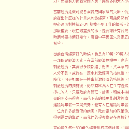
力，而要努力拯救全體人民，讓愈多的大人小
當前經濟危機可能會演變成國家級的災難，情
府提出什麼樣的計畫來刺激經濟，可能仍然有
卻必須面對連續2~3年都找不到工作的情形
那麼重要，現在最重要的事，是要讓所有台灣
時期將要持續好幾年，廣設中華民國失業家庭
希望。
從前台灣經濟好的時候，也是有10萬~20萬人在
一部份是經濟因素。在當前經濟危機中，也許
刺激經濟，其實很多錢都進了財團、資本家的
人分不到。或許在一連串刺激經濟的措施後，台
時代。可是如果在一連串刺激經濟的措施後，
刺激經濟的措施後，仍然有80萬人在生存邊
掙扎的人，只要政府有管理、計畫、和成本控
畫的開支來得高，而花下去的錢更能刺激經濟
建議每年發一次消費券，也有人在建議每年發
一位有許多處受傷的病患，政府當前的政策像
得到需要的幫助，而我們的提案像是在直接針
真的投入每年800億的經費進行這個計畫，1