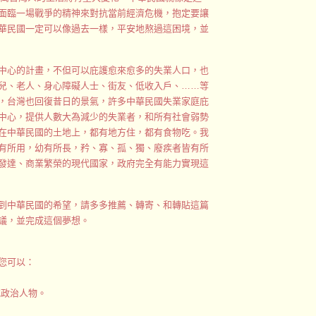
面臨一場戰爭的精神來對抗當前經濟危機，抱定要讓
華民國一定可以像過去一樣，平安地熬過這困境，並
中心的計畫，不但可以庇護愈來愈多的失業人口，也
兒、老人、身心障礙人士、街友、低收入戶、……等
，台灣也回復昔日的景氣，許多中華民國失業家庭庇
中心，提供人數大為減少的失業者，和所有社會弱勢
在中華民國的土地上，都有地方住，都有食物吃。我
有所用，幼有所長，矜、寡、孤、獨、廢疾者皆有所
發達、商業繁榮的現代國家，政府完全有能力實現這
到中華民國的希望，請多多推薦、轉寄、和轉貼這篇
議，並完成這個夢想。
您可以：
、或政治人物。