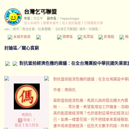
台灣乞丐聯盟
市長：
方正平
副市長：
Happybeggar
加入本城市
｜
推薦本城市
｜
加入我的最愛
｜
訂閱最新文章
udn
／
城市
／
政治社會
／
社會團體
／
【台灣乞丐聯盟】城市
／討論區／
本城市首頁
討論區
精華區
投票區
影像館
推
討論區
／
關心貧窮
對抗當前經濟危機的建議：在全台灣廣設中華民國失業家
對抗當前經濟危機的建議：在全台灣廣設中華
作者：傌偀仇
面對當前經濟危機，馬英九政府提出擴大內需、
稅、……等計畫，希望能增加工作機會、活絡
真的能提振經濟嗎？也許面對這場世紀經濟災
傌偀仇
已。如果一樣要花錢，何不把錢拿來直接幫助
等級：7
留言
｜
加入好友
畫中用來提振經濟，這些天文數字的錢，所有