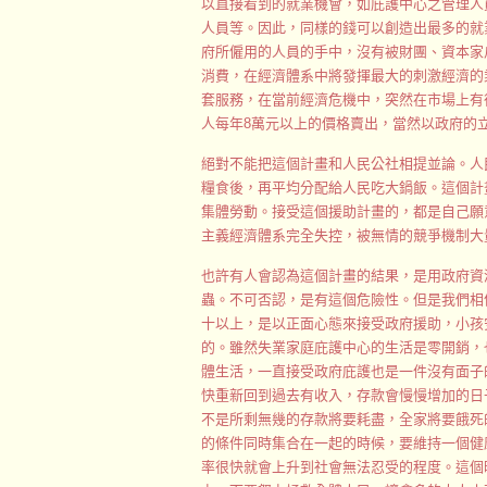
以直接看到的就業機會，如庇護中心之管理人
人員等。因此，同樣的錢可以創造出最多的就業
府所僱用的人員的手中，沒有被財團、資本家
消費，在經濟體系中將發揮最大的刺激經濟的
套服務，在當前經濟危機中，突然在市場上有
人每年8萬元以上的價格賣出，當然以政府的
絕對不能把這個計畫和人民公社相提並論。人
糧食後，再平均分配給人民吃大鍋飯。這個計
集體勞動。接受這個援助計畫的，都是自己願
主義經濟體系完全失控，被無情的競爭機制大
也許有人會認為這個計畫的結果，是用政府資
蟲。不可否認，是有這個危險性。但是我們相
十以上，是以正面心態來接受政府援助，小孩
的。雖然失業家庭庇護中心的生活是零開銷，
體生活，一直接受政府庇護也是一件沒有面子
快重新回到過去有收入，存款會慢慢增加的日
不是所剩無幾的存款將要耗盡，全家將要餓死
的條件同時集合在一起的時候，要維持一個健
率很快就會上升到社會無法忍受的程度。這個