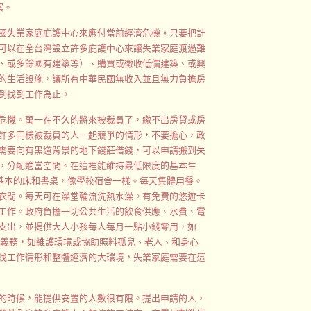
案。
國失業家庭庇護中心來應付當前經濟危機。只要把計
可以在全台灣設立許多庇護中心來讓失業家庭渡過難
、或多餘國有建築等）、購買或徵收低價建築、或興
的生活設施，讓所有中華民國無收入並且無力負擔房
到找到工作為止。
危機。萬一在不久的將來被裁員了，繳不出房貸或房
許多同樣被裁員的人一起競爭的情形，不要擔心，政
需要向有黑道背景的地下錢莊借錢，可以申請搬到失
，分配適當空間。在這裡能維持最低限度的基本生
有基本的床和書桌，像學校宿舍一樣。每天集體用餐。
衣間。每天可在澡堂輪流洗熱水澡。有免費的悠遊卡
工作。政府負擔一切公共生活的飲食供應、水費、電
支出，並提供大人小孩每人每月一點小錢零用，如
星的義務，如維護環境或協助照料孤兒、老人、和身心
找工作情形和整體經濟的大環境，失業家庭需要在這
的時候，能提供安置的人數很有限。提出申請的人，