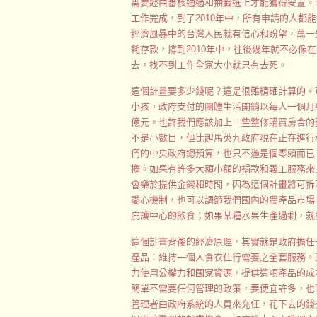
需要經由審核通過和抽籤選上才能獲得安置。
工作完成，到了2010年中，所有申請的人都
經濟風暴中的台灣人民就有信心和盼望，萬一
耗存款，撐到2010年中，往後幾年就不必像
去，找不到工作全家大小就只有去死。
這個計畫要多少錢呢？這是很難精確計算的。
小孩，政府支付的團體生活開銷以每人一個月約
億元。也許我們應該加上一些整修購買房舍的預
不是小數目，但比起馬英九政府現在正在進行
們的中央政府總預算，也只不過是個零頭而已
擔。如果有許多大額小額的捐款和義工服務來
會樂於提供金錢和時間，因為這個計畫將可拆
愛心機制，也可以調節我們國內的農產品市場
庇護中心的飲食；如果某種水果生產過剩，就
這個計畫背後的經濟原理，其實就是政府擔任
產品：維持一個人食衣住行需要之全套服務。
力使用公權力和國家資源，提供這項產品的成
簡單不需要任何管理的政策，要便宜許多，也
管理者由政府系統的人員來充任，花下去的錢