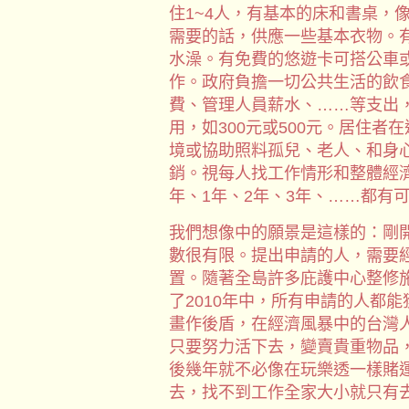
住1~4人，有基本的床和書桌，
需要的話，供應一些基本衣物。
水澡。有免費的悠遊卡可搭公車
作。政府負擔一切公共生活的飲
費、管理人員薪水、……等支出
用，如300元或500元。居住
境或協助照料孤兒、老人、和身
銷。視每人找工作情形和整體經
年、1年、2年、3年、……都有
我們想像中的願景是這樣的：剛
數很有限。提出申請的人，需要
置。隨著全島許多庇護中心整修
了2010年中，所有申請的人都
畫作後盾，在經濟風暴中的台灣
只要努力活下去，變賣貴重物品，
後幾年就不必像在玩樂透一樣賭
去，找不到工作全家大小就只有