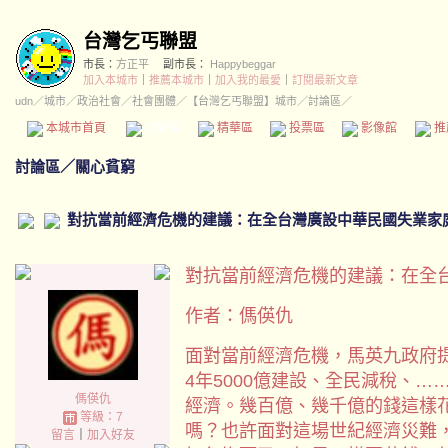
台灣乞丐聯盟
市長：
方正平
副市長：
Happybeggar
加入本城市
｜
推薦本城市
｜
加入我的最愛
｜
訂閱最新文章
udn
／
城市
／
政治社會
／
社會團體
／
【台灣乞丐聯盟】城市
／討論區／
本城市首頁
討論區
精華區
投票區
影像館
推
討論區
／
關心貧窮
對抗當前經濟危機的建議：在全台灣廣設中華民國失業家
對抗當前經濟危機的建議：在全
作者：傌偀仇
面對當前經濟危機，馬英九政府
4年5000億建設、全民減稅、
傌偀仇
經濟。幾百億、幾千億的錢這樣
等級：7
嗎？也許面對這場世紀經濟災難
留言
｜
加入好友