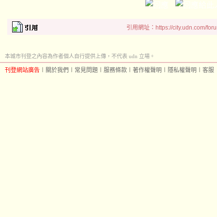
引用網址：https://city.udn.com/for
本城市刊登之內容為作者個人自行提供上傳，不代表 udn 立場。
刊登網站廣告
︱
關於我們
︱
常見問題
︱
服務條款
︱
著作權聲明
︱
隱私權聲明
︱
客服