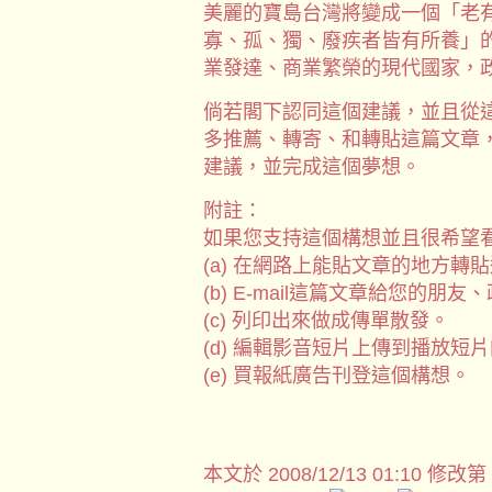
美麗的寶島台灣將變成一個「老
寡、孤、獨、廢疾者皆有所養」
業發達、商業繁榮的現代國家，
倘若閣下認同這個建議，並且從
多推薦、轉寄、和轉貼這篇文章
建議，並完成這個夢想。
附註：
如果您支持這個構想並且很希望
(a) 在網路上能貼文章的地方轉
(b) E-mail這篇文章給您的
(c) 列印出來做成傳單散發。
(d) 編輯影音短片上傳到播放短片的
(e) 買報紙廣告刊登這個構想。
本文於
2008/12/13 01:10 修改第