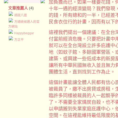
加負擔而已。如果一樣要花錢，
文章推薦人
(4)
十年一遇的經濟變局？我們發現
的錢，所有總和的一半，已經差不
胡說八道
民食衣住行的計畫，因而有以下
方總統候選人的官
方網站
這裡我們提出一個建議：在全台
Happybeggar
付當前經濟危機。只要把計畫中
方正平
就可以在全台灣設立許多庇護中
地（如蚊子館、多餘國軍營區、
建築、或興建一些低成本的新房
讓所有中華民國無收入並且無力
團體生活，直到找到工作為止。
這個計畫能讓全體人民都有信心
被裁員了，繳不出房貸或房租，
臨許多同樣被裁員的人一起競爭
了。不需要全家燒炭自殺，也不
以申請搬到失業家庭庇護中心，
空間。在這裡能維持最低限度的