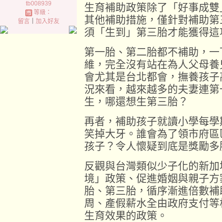
tb008939
生育補助政策除了「好事成雙
等級：
其他補助措施，僅針對補助第
留言
｜
加入好友
須「生到」第三胎才能獲得這
第一胎、第二胎都不補助，一
維，完全沒有站在為人父母養
會尤其是台北都會，撫養孩子
況來看，越來越多的夫妻連第
生，哪還想生第三胎？
再者，補助孩子就讀小學每學
笑掉大牙。誰會為了領市府區
孩子？令人懷疑到底是獎勵多
反觀與台灣類似少子化的新加
境」政策、促進婚姻與親子方
胎、第三胎，循序漸進倍數補
周、產假薪水全由政府支付等
生育效果的政策。