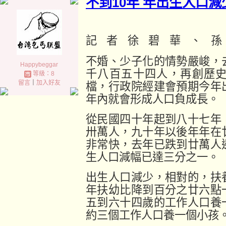
不到10年 年出生人口減少
記者徐碧華、
不婚、少子化的情勢嚴峻，
Happybeggar
千八百五十四人，再創歷
等級：8
留言
｜
加入好友
檔，行政院經建會預期今年
年內就會形成人口負成長。
從民國四十年起到八十七年
卅萬人，九十年以後年年在
非常快，去年已跌到廿萬人
生人口減幅已達三分之一。
出生人口減少，相對的，扶
年扶幼比降到百分之廿六點
五到六十四歲的工作人口養
約三個工作人口養一個小孩