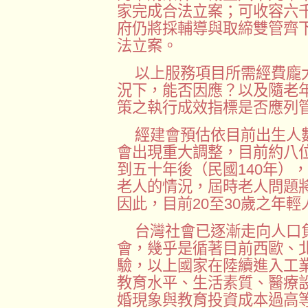
家完成合法立案；可收容六
府仍將採輔導與取締雙管齊
法立案。
以上服務項目所需經費龐
況下，能否因應？以及隨老
策之執行成效指標是否應列
經建會預估依目前出生人
會出現重大調整，目前約八
到五十年後（民國140年）
老人的情況，屆時老人問題
因此，目前20至30歲之年
台灣社會已逐漸走向人口
會，幾乎是循著目前西歐、
驗，以上國家在陸續進入工
教育水平、生活素質、醫療
婚現象與教育投資成本過高