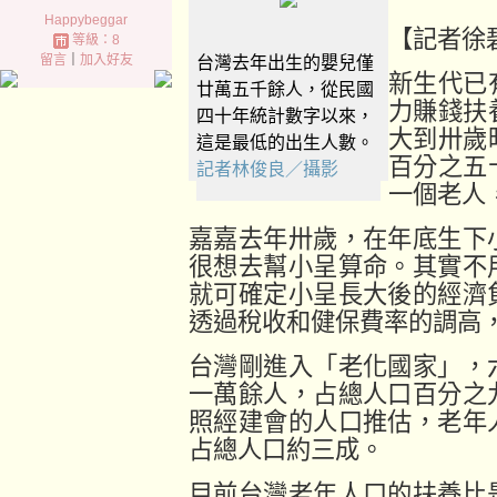
Happybeggar
【記者徐
等級：8
留言
｜
加入好友
台灣去年出生的嬰兒僅
新生代已
廿萬五千餘人，從民國
力賺錢扶
四十年統計數字以來，
大到卅歲
這是最低的出生人數。
百分之五
記者林俊良／攝影
一個老人
嘉嘉去年卅歲，在年底生下
很想去幫小呈算命。其實不
就可確定小呈長大後的經濟
透過稅收和健保費率的調高
台灣剛進入「老化國家」，
一萬餘人，占總人口百分之
照經建會的人口推估，老年
占總人口約三成。
目前台灣老年人口的扶養比