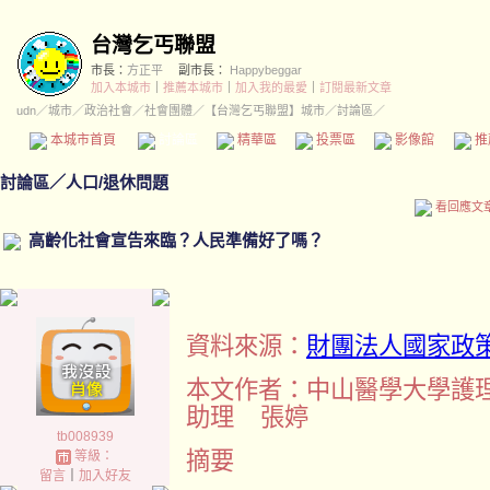
台灣乞丐聯盟
市長：
方正平
副市長：
Happybeggar
加入本城市
｜
推薦本城市
｜
加入我的最愛
｜
訂閱最新文章
udn
／
城市
／
政治社會
／
社會團體
／
【台灣乞丐聯盟】城市
／討論區／
本城市首頁
討論區
精華區
投票區
影像館
推
討論區
／
人口/退休問題
看回應文
高齡化社會宣告來臨？人民準備好了嗎？
資料來源：
財團法人國家政
本文作者：中山醫學大學護理
助理 張婷
tb008939
摘要
等級：
留言
｜
加入好友