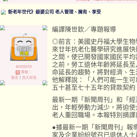
新老年世代》爺婆公司 老人管理、擁有、享受
編譯陳世欽／專題報導
◎前言：美國史丹福大學生物
來廿年抗老化醫學研究進展快速
之間，使已開發國家國民平均
之前，勞工退休年齡將延長至
tb008939
命延長的趨勢，將對經濟、生
等級：
留言
｜
加入好友
他解釋說：「人們可能一生可
五十甚至七十五年的貸款契約
最新一期「新聞周刊」和「經
出，年輕勞動力減少，將迫使
老人重回職場。本報特別摘譯
●據最新一期「新聞周刊」報
家及企業紛紛號召已退休人士