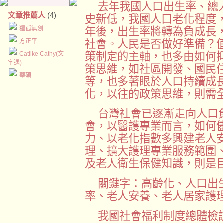
去年我國人口出生率、總
文章推薦人
(4)
史新低，我國人口老化程度，
獨孤無劍
年後，出生率將轉為負成長
方正平
社會。人民是否做好準備？
Catlike Cathy(文
策制定的主軸，也多由如何
字遇)
策思維，如社區開發、國民
華碩
等，也多著眼於人口持續成
化，以往的政策思維，則需
台灣社會已逐漸走向人口
會，以醫護專業而言，如何
力、以老化指數多興建老人
理、擴大護理專業服務範圍
及老人衛生保健知識，則是
關鍵字：高齡化、
人口出
率、老人安養、老人居家護
我國社會福利制度總體檢