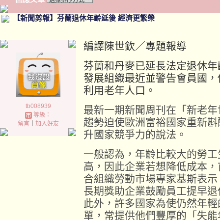
【新聞剪報】芬蘭退休年齡延後 經濟更繁榮
編譯陳世欽／專題報導
芬蘭和丹麥已延長法定退休年
發展組織最近並警告會員國，
利用老年人口。
tb008939
最新一期新聞周刊在「新老年
等級：
趨勢迫使歐洲富裕國家重新斟
留言
｜
加入好友
升國家競爭力的說法。
一般認為，年齡比較大的勞工
高，因此企業若想降低成本，
合組織勞動市場專家基斯表示
長期獎助企業鼓勵員工提早退
此外，許多國家為使仍然年輕
單，常提供他們豐厚的「失能