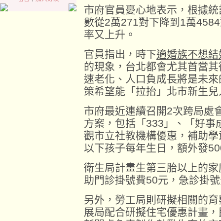
市府官員憂心地表示，根據統計
數從2萬271對下降到1萬45
率又上升。
官員指出，時下
適婚族不想結
的現象，台北都會尤其首當其
速老化、人口負成長將是未來
策希望能「拉抬」北市新生兒
市府最近連續召開2次跨局處
方案，包括「333」、「好
觀市立社教機構優惠，補助學童
以下孩子每年生日，額外發50
衛生局計畫生第三胎以上的家
助門診掛號費50元，急診掛號
另外，勞工局則研擬相關的育
展局配合研擬住宅優惠計畫，