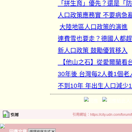
「拼生育」優先？還是「防
人口政策應務實 不要病急
大陸地區人口政策的演進
連費雪也要走？德國人都趕
新人口政策 鼓勵優質移入
【他山之石】從愛爾蘭看
30年後 台灣每2人養1個老
不到10年 年出生人口減少1
引用網址：https://city.udn.com/forum
回應文章