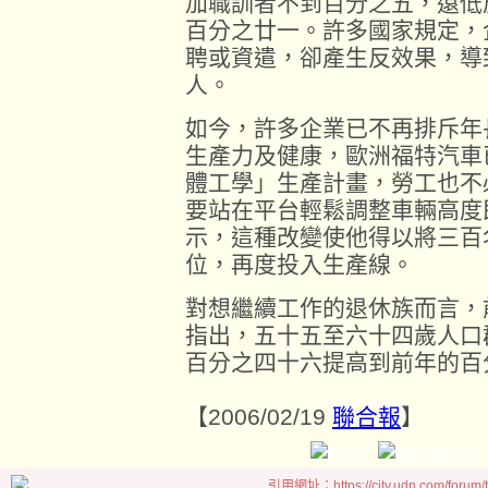
加職訓者不到百分之五，遠低
百分之廿一。許多國家規定，
聘或資遣，卻產生反效果，導
人。
如今，許多企業已不再排斥年
生產力及健康，歐洲福特汽車
體工學」生產計畫，勞工也不
要站在平台輕鬆調整車輛高度
示，這種改變使他得以將三百
位，再度投入生產線。
對想繼續工作的退休族而言，
指出，五十五至六十四歲人口
百分之四十六提高到前年的百
【2006/02/19
聯合報
】
引用網址：https://city.udn.com/forum