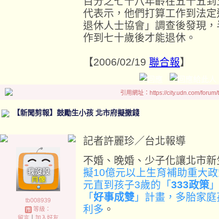
百分之七十八年齡在五十五到
代表示，他們打算工作到法定
退休人士協會」調查後發現，
作到七十歲後才能退休。
【2006/02/19
聯合報
】
引用網址：https://city.udn.com/forum
【新聞剪報】鼓勵生小孩 北市府擬撒錢
記者許麗珍／台北報導
不婚、晚婚、少子化讓北市新
擬10億元以上生育補助重大
元直到孩子3歲的「
333政策
「
好事成雙
」計畫，多胎家庭
tb008939
利多
。
等級：
留言
｜
加入好友