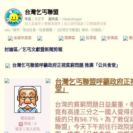
台灣乞丐聯盟
市長：
方正平
副市長：
Happybeggar
加入本城市
｜
推薦本城市
｜
加入我的最愛
｜
訂閱最新文章
udn
／
城市
／
政治社會
／
社會團體
／
【台灣乞丐聯盟】城市
／討論區／
本城市首頁
討論區
精華區
投票區
影像館
推
討論區
／
乞丐文獻暨新聞剪報
台灣乞丐聯盟呼籲政府正視貧窮問題 推廣「公共食堂」
台灣乞丐聯盟呼籲政府正
堂」
台灣的貧窮問題日益嚴重，
竟有高達三分之一國人覺得
級的只有56.7％。為了敦
獨孤無劍
等級：8
聯盟」今天下午前往行政院
留言
｜
加入好友