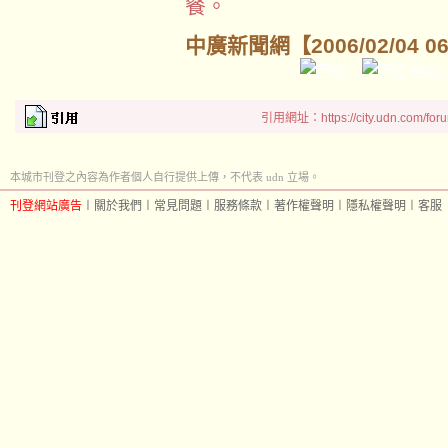
餐。
中廣新聞網【2006/02/04 0
引用網址：https://city.udn.com/for
本城市刊登之內容為作者個人自行提供上傳，不代表 udn 立場。
刊登網站廣告
︱
關於我們
︱
常見問題
︱
服務條款
︱
著作權聲明
︱
隱私權聲明
︱
客服