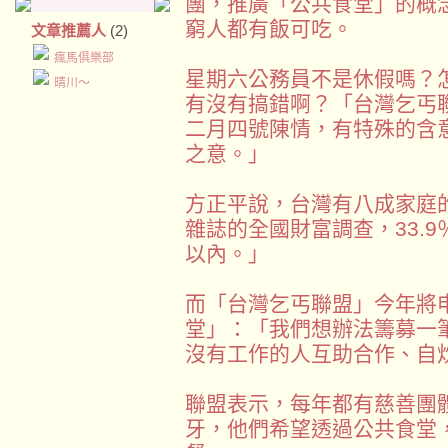
團，推廣「公共食堂」的概
窮人都有飯可吃。
文章推薦人
(2)
瘋馬俱樂部
星期六公務員不是休假嗎？
晴川～
有沒有搞錯啊？「台灣乞丐
二月四號陳情，有特殊的含
之意。」
方正平說，台灣有八成家庭
雜誌的全國財富調查，33.
以內。」
而「台灣乞丐聯盟」今年將
堂」：「我們想辦法籌募一
沒有工作的人互助合作、自
聯盟表示，每年都有慈善團
牙，他們希望透過公共食堂