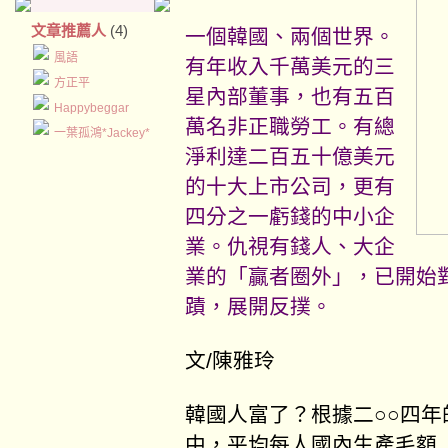
文章推薦人
(4)
一個韓國、兩個世界。
風語
有年收入千萬美元的三
方正平
星內部董事，也有五百
Happybeggar
萬名非正職勞工。有總
一葉孤鴻*Jackey*
淨利達二百五十億美元
的十大上市公司，更有
四分之一虧錢的中小企
業。仇視有錢人、大企
業的「贏者圈外」，已開始
蹟，展開反撲。
文/陳雅玲
韓國人富了？根據二○○四
中，平均每人國內生產毛額〈GD