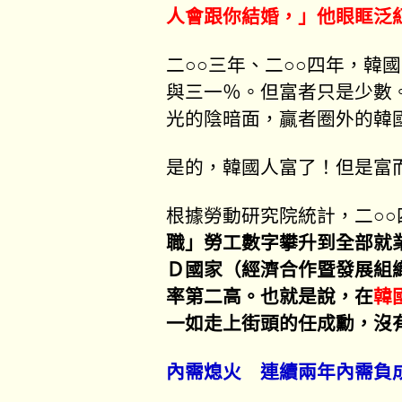
人會跟你結婚，」他眼眶泛
二○○三年、二○○四年，韓
與三一％。但富者只是少數
光的陰暗面，贏者圈外的韓
是的，韓國人富了！但是富
根據勞動研究院統計，二○○
職」勞工數字攀升到全部就
Ｄ國家（經濟合作暨發展組
率第二高。也就是說，在
韓
一如走上街頭的任成勳，沒
內需熄火 連續兩年內需負