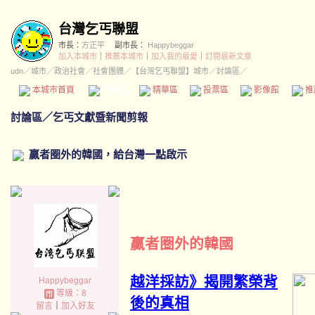
台灣乞丐聯盟
市長：
方正平
副市長：
Happybeggar
加入本城市
｜
推薦本城市
｜
加入我的最愛
｜
訂閱最新文章
udn
／
城市
／
政治社會
／
社會團體
／
【台灣乞丐聯盟】城市
／討論區／
本城市首頁
討論區
精華區
投票區
影像館
推
討論區
／
乞丐文獻暨新聞剪報
贏者圈外的韓國，給台灣一點啟示
贏者圈外的韓國
越洋採訪》揭開繁榮背
Happybeggar
等級：8
後的真相
留言
｜
加入好友