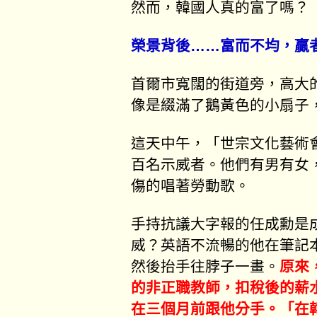
然而，韓國人真的富了嗎？
榮景背後……富而不均，贏
首爾市寬闊的街道旁，高大
像是綴滿了鵝黃色的小扇子
這天中午，「世宗文化藝術
百名示威者。他們有男有女
傷的唱著勞動歌。
手持抗議大字報的任成勳是
威？英語不流暢的他在筆記本上寫
然後抬手往脖子一畫。
原來
的非正職教師，扣稅後的薪
在三個月前跟他分手。「在