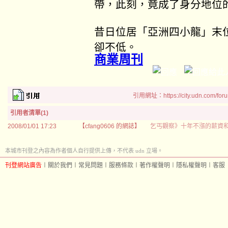
帶，此刻，竟成了身分地位
昔日位居「亞洲四小龍」末
卻不低。
商業周刊
引用網址：https://city.udn.com/for
引用者清單(1)
2008/01/01 17:23
【cfang0606 的網誌】
乞丐觀察》十年不漲的薪資
本城市刊登之內容為作者個人自行提供上傳，不代表 udn 立場。
刊登網站廣告
︱
關於我們
︱
常見問題
︱
服務條款
︱
著作權聲明
︱
隱私權聲明
︱
客服