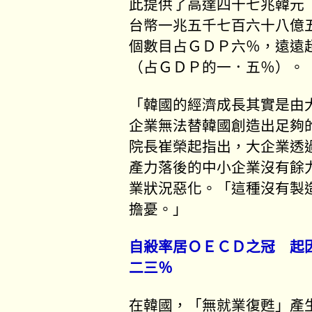
此提供了高達四十七兆韓元
台幣一兆五千七百六十八億
個數目占ＧＤＰ六％，遠遠
（占ＧＤＰ的一．五％）。
「韓國的經濟成長其實是由
企業無法替韓國創造出足夠
院長崔榮起指出，大企業透
產力落後的中小企業沒有餘
業狀況惡化。「這種沒有製
擔憂。」
自殺率居ＯＥＣＤ之冠 起
二三％
在韓國，「無就業復甦」產