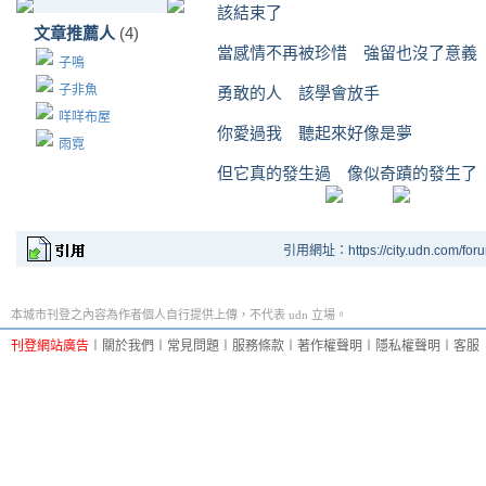
該結束了
文章推薦人
(4)
當感情不再被珍惜 強留也沒了意義
子鳴
子非魚
勇敢的人 該學會放手
咩咩布屋
你愛過我 聽起來好像是夢
雨霓
但它真的發生過 像似奇蹟的發生了
引用網址：https://city.udn.com/for
本城市刊登之內容為作者個人自行提供上傳，不代表 udn 立場。
刊登網站廣告
︱
關於我們
︱
常見問題
︱
服務條款
︱
著作權聲明
︱
隱私權聲明
︱
客服