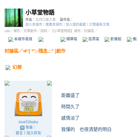
小草堂物語
市長：
古月口或人韋
副市長：
加入本城市
｜
推薦本城市
｜
加入我的最愛
｜
訂閱最新文章
udn
／
城市
／
文學創作
／
詩詞
／
【小草堂物語】城市
／討論區／
本城市首頁
討論區
精華區
投票區
影像館
推
討論區
／
☞‘[ *°;-殘念,::° ]創作
幻想
距離遠了
時間久了
感情淡了
love52baby
等級：
我懂的 也很清楚的明白
留言
｜
加入好友