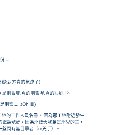
)
...
弟形容:對方真的氣炸了)
且是刑警耶,真的刑警喔,真的很帥耶~
...(Oh!!!!!)
x工地的工作人員名冊， 因為那工地附近發生
的電話號碼，因為那幾天我弟是那兒的主，
盤問有無目擊者（or兇手）。