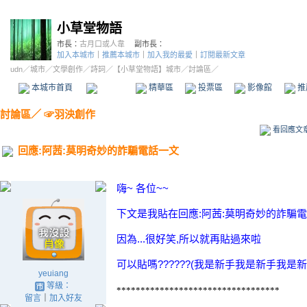
小草堂物語
市長：
古月口或人韋
副市長：
加入本城市
｜
推薦本城市
｜
加入我的最愛
｜
訂閱最新文章
udn
／
城市
／
文學創作
／
詩詞
／
【小草堂物語】城市
／討論區／
本城市首頁
討論區
精華區
投票區
影像館
推
討論區
／
☞羽泱創作
看回應文
回應:阿茜:莫明奇妙的詐騙電話一文
嗨~ 各位~~
下文是我貼在回應:阿茜:莫明奇妙的詐騙
因為...很好笑,所以就再貼過來啦
可以貼嗎??????(我是新手我是新手我是
yeuiang
等級：
**********************************
留言
｜
加入好友