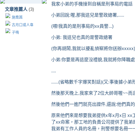
我家小弟的手機接到自稱是刑事局的電話
文章推薦人
(3)
小弟回說:喔,那我這兒是警政總署,.....
施喬茜
古月口或人韋
(喂!我真的是刑事局的xx員警...)
子鳴
小弟: 我這兒也真的是警政總署
(你再胡鬧,我就以擾亂偵察將你送辦xxxxx
小弟:你要是再這麼沒禮貌,我就將你降職處份.
....
......(省略數千字爆笑對話)(又:事後據小
然後那天晚上,我家來了2位大帥哥喔~~而
然後他們一進門就亮出證件,還說:他們真的是刑警...
原來他們來是想要我弟提供x年x月x日 x
了xx命案，那工地的負責公司提供了我弟
我弟有工作人員的名冊，刑警想要名冊一一