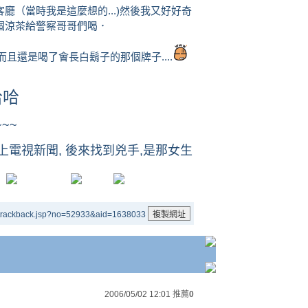
廳（當時我是這麼想的...)然後我又好好奇
個涼茶給警察哥哥們喝．
...而且還是喝了會長白鬍子的那個牌子....
哈哈
~~
上電視新聞, 後來找到兇手,是那女生
/trackback.jsp?no=52933&aid=1638033
2006/05/02 12:01
推薦
0