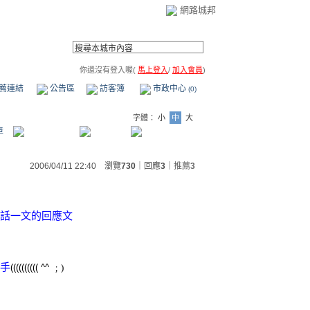
網路城邦
你還沒有登入喔(
馬上登入
/
加入會員
)
薦連結
公告區
訪客簿
市政中心
(0)
字體：
小
中
大
章
2006/04/11 22:40 瀏覽
730
｜回應
3
｜
推薦
3
電話一文的回應文
新手
(((((((((( ^^
﹔)