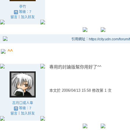
亭竹
等級：7
留言
｜
加入好友
引用網址：https://city.udn.com/forum
^^
專用的討論版幫你用好了^^
本文於
2006/04/13 15:58 修改第 1 次
古月口或人韋
等級：7
留言
｜
加入好友