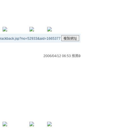
/trackback.jsp?no=52933&aid=1665377
2006/04/12 06:53
推薦
0