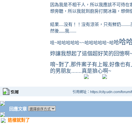
因為我是不相干人，所以我應該不可待在客
想旁聽，所以我就到廚房打開冰箱，想倒
結果....沒有！！沒有涼茶，只有鮮奶.....
然後,,,,,我......
哈
哈
哇~哈哈哈哈哈~~哈哈哈哈哈~哈
妳讓我想起了這個超好笑的回憶啊~
唷~對了,那件案子有上報,好像也有
的男朋友.......真是狼心啊~
引用網址：https://city.udn.com/forum
回應文章
這樣就對了