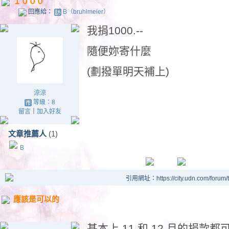
１０００
回應給：
B（bruhlmeier）
我捐1000.--
隨便妳寄什麼
(劃撥單明天補上)
涼涼
等級：8
留言
｜
加入好友
文章推薦人
(1)
B
引用網址：https://city.udn.com/forum
應該是可以的
基本上 11 和 12 月的捐款都