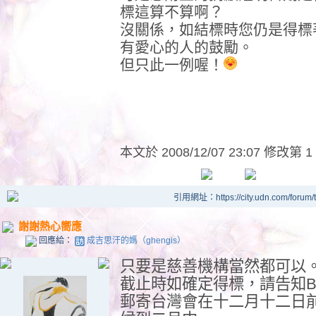
標這算不算啊？
沒關係，如結標時您仍是得標
有愛心的人的鼓勵。
但只此一例喔！
本文於
2008/12/07 23:07 修改第 1
引用網址：https://city.udn.com/forum
謝謝熱心嚮應
回應給：
成吉思汗的媽（ghengis）
只要是慈善機構當然都可以
截止時如確定得標，請告知
郵寄台灣會在十二月十二日