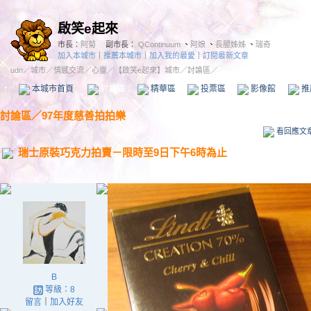
啟笑e起來
市長：
阿菊
副市長：
QContinuum
、
阿娘
、
長腿姊姊
、
瑞奇
加入本城市
｜
推薦本城市
｜
加入我的最愛
｜
訂閱最新文章
udn
／
城市
／
情感交流
／
心靈
／
【啟笑e起來】城市
／討論區／
本城市首頁
討論區
精華區
投票區
影像館
推
討論區
／
97年度慈善拍拍樂
看回應文
瑞士原裝巧克力拍賣－限時至9日下午6時為止
B
等級：8
留言
｜
加入好友