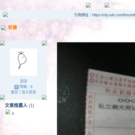
引用網址：https://city.udn.com/forum
收據
涼涼
等級：8
留言
｜
加入好友
文章推薦人
(1)
B