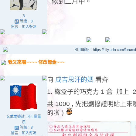
候到二月中。
B
等級：8
留言
｜
加入好友
引用網址：https://city.udn.com/forum
我又來囉~~~~ 修改標金~~~
向
成吉思汗的媽
看齊,
1. 鐵盒子的巧克力 1 盒 加上 2
共 1000 , 先把劃撥證明貼上來囉
的啦 )
文武兩邊站, 可可疊羅
漢
等級：8
留言
｜
加入好友