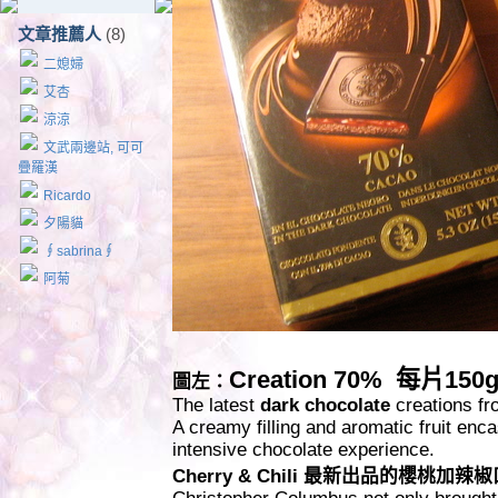
文章推薦人
(8)
二媳婦
艾杏
涼涼
文武兩邊站, 可可
疊羅漢
Ricardo
夕陽貓
∮sabrina∮
阿菊
Creation 70% 每片
圖左：
The latest
dark chocolate
creations fr
A creamy filling and aromatic fruit enc
intensive chocolate experience.
Cherry & Chili 最新出品的櫻桃加辣