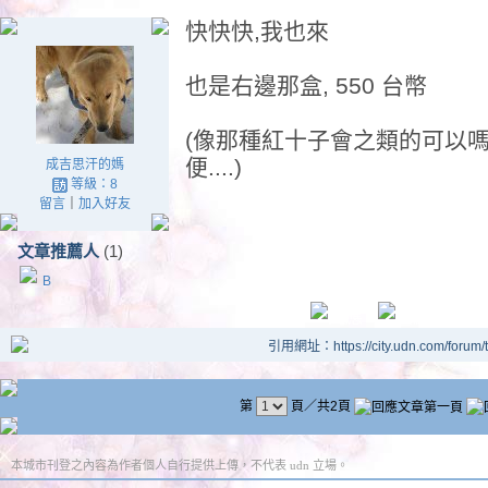
快快快,我也來
也是右邊那盒, 550 台幣
(像那種紅十子會之類的可以嗎
便....)
成吉思汗的媽
等級：8
留言
｜
加入好友
文章推薦人
(1)
B
引用網址：https://city.udn.com/forum
第
頁／共2頁
本城市刊登之內容為作者個人自行提供上傳，不代表 udn 立場。