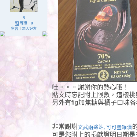
B
等級：8
留言
｜
加入好友
哇。。。謝謝你的熱心哦！
貼文時忘記附上限數，這櫻桃
另外有fig加焦糖與橘子口味
非常謝謝
文武兩邊站, 可可疊羅漢
可是您附上的捐獻證明日期是