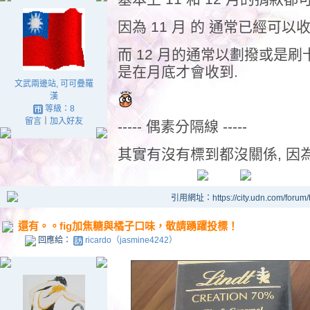
因為 11 月 的 通常已經可
而 12 月的通常以劃撥或是刷
是在月底才會收到.
文武兩邊站, 可可疊羅
漢
等級：8
留言
｜
加入好友
----- 偶素分隔線 -----
其實有沒有標到都沒關係, 因為已
引用網址：https://city.udn.com/forum
還有。。fig加焦糖與橘子口味，敬請踴躍投標！
回應給：
ricardo（jasmine4242）