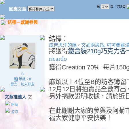
第
頁／共2頁
回應文章
結標－感謝參與
結標：
，
成吉思汗的媽
文武兩邊站, 可可疊羅
將獲得
鐵盒裝210g巧克力各
ricardo
獲得
Creation 70% 每片15
B
等級：8
麻煩以上4位至B的訪客簿留
留言
｜
加入好友
12月12日將拍賣品全數寄出
另外捐款證明收據，請於近
文章推薦人
(2)
阿菊
在此謝謝大家的參與及阿菊
涼涼
福大家健康平安快樂！