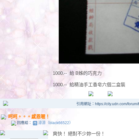
1000.-- 給 B姊的巧克力
1000.-- 給精油手工香皂六個二盒裝
引用網址：https://city.udn.com/forum
呵呵。。。感恩喔！
回應給：
涼涼（black66522）
爽快！ 絕對不少妳一份！