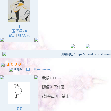
B
等級：8
留言
｜
加入好友
引用網址：https://city.udn.com/forum
１０００
回應給：
B（bruhlmeier）
我捐1000.--
隨便妳寄什麼
(劃撥單明天補上)
涼涼