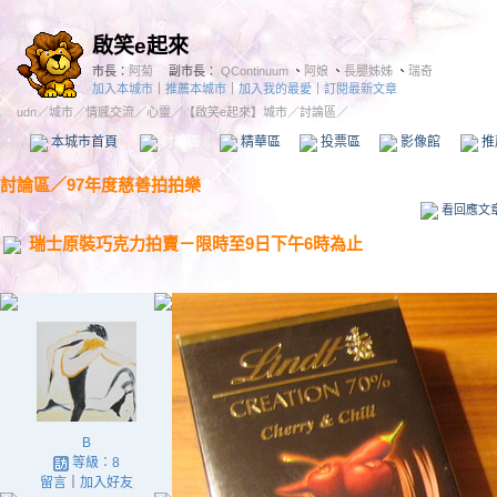
啟笑e起來
市長：
阿菊
副市長：
QContinuum
、
阿娘
、
長腿姊姊
、
瑞奇
加入本城市
｜
推薦本城市
｜
加入我的最愛
｜
訂閱最新文章
udn
／
城市
／
情感交流
／
心靈
／
【啟笑e起來】城市
／討論區／
本城市首頁
討論區
精華區
投票區
影像館
推
討論區
／
97年度慈善拍拍樂
看回應文
瑞士原裝巧克力拍賣－限時至9日下午6時為止
B
等級：8
留言
｜
加入好友