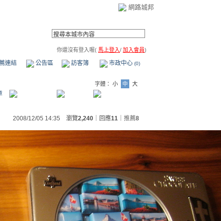
網路城邦
你還沒有登入喔(
馬上登入
/
加入會員
)
薦連結
公告區
訪客簿
市政中心
(0)
字體：
小
中
大
章
2008/12/05 14:35 瀏覽
2,240
｜回應
11
｜
推薦
8