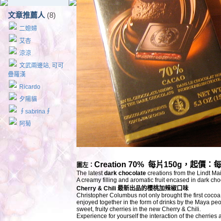
文章推薦人
(8)
二媳婦
艾杏
涼涼
文武兩邊站, 可可
疊羅漢
Ricardo
夕陽貓
∮sabrina∮
阿菊
Creation 70% 每片150g，起價：
圖左：
The latest
dark chocolate
creations from the Lindt Mai
A creamy filling and aromatic fruit encased in dark ch
Cherry & Chili 最新出品的櫻桃加辣椒口味
Christopher Columbus not only brought the first cocoa ba
enjoyed together in the form of drinks by the Maya p
sweet, fruity cherries in the new Cherry & Chili.
Experience for yourself the interaction of the cherries 