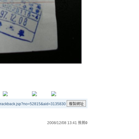
/trackback.jsp?no=52815&aid=3135830
2008/12/08 13:41
推薦
0