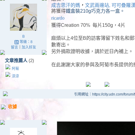
，
成吉思汗的媽
文武兩邊站, 可可疊羅
將獲得
鐵盒裝210g巧克力各一盒。
ricardo
獲得
Creation 70% 每片150g，4片
B
麻煩以上4位至B的訪客簿留下姓名和郵
等級：8
數寄出。
留言
｜
加入好友
另外捐款證明收據，請於近日內補上。
文章推薦人
(2)
在此謝謝大家的參與及阿菊市長提供的
阿菊
涼涼
引用網址：https://city.udn.com/forum
收據