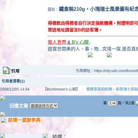
鐵盒裝210g，小塊瑞士風景圖有紀
圖右：
得標款由得標者自行決定捐款機構，附證明即
寄送地址請留言B的訪客簿。
旅人世界
&
B's 心眼
-
遊賞世間美的人、事、物...究境一探,是否真
引用網址：https://city.udn.com/forum
引用者清單(1)
2008/12/05 14:44
【Bruhlmeier's 心眼】
嚮應慈善拍拍樂－拍賣瑞士原裝
第
頁／共2頁
回應文章
結標－感謝參與
結標：