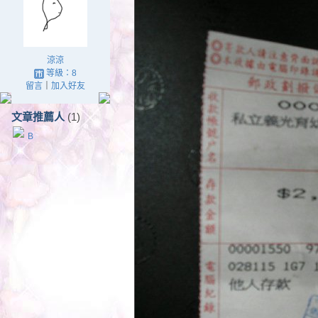
涼涼
等級：8
留言
｜
加入好友
文章推薦人
(1)
B