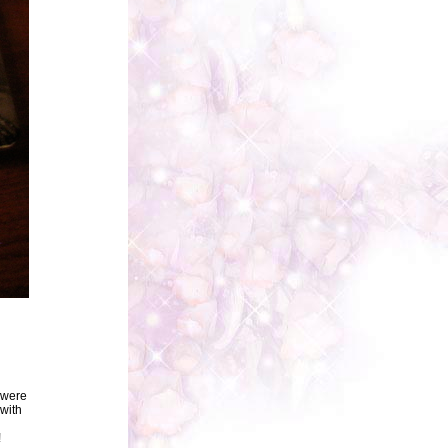
s were
with
!