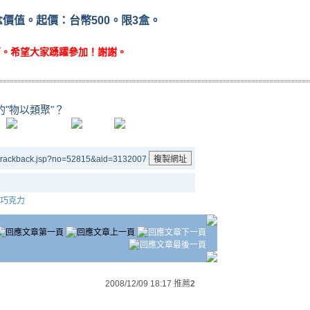
念價值。起價：台幣500。限3盒。
可。希望大家踴躍參加！謝謝。
的"物以類聚"？
/trackback.jsp?no=52815&aid=3132007
巧克力
2008/12/09 18:17
推薦
2