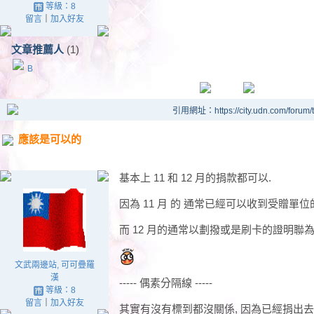
等級：8
留言
｜
加入好友
文章推薦人
(1)
B
引用網址：https://city.udn.com/forum
應該是可以的
基本上 11 和 12 月的捐款都可以.
因為 11 月 的 通常已經可以收到受贈單位
而 12 月的通常以劃撥或是刷卡的證明聯為
文武兩邊站, 可可疊羅
漢
----- 偶素分隔線 -----
等級：8
留言
｜
加入好友
其實有沒有標到都沒關係, 因為已經捐出去了.