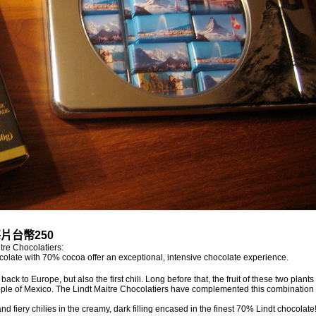
每片台幣250
tre Chocolatiers:
ocolate with 70% cocoa offer an exceptional, intensive chocolate experience.
ck to Europe, but also the first chili. Long before that, the fruit of these two plant
eople of Mexico. The Lindt Maitre Chocolatiers have complemented this combination 
and fiery chilies in the creamy, dark filling encased in the finest 70% Lindt chocolate