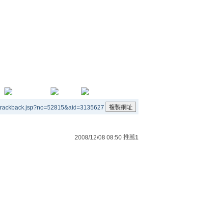
/trackback.jsp?no=52815&aid=3135627
2008/12/08 08:50
推薦
1