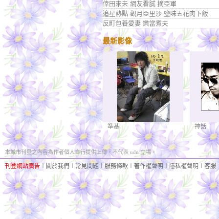
倖田來未 網友看膩 摘亞軍
追星熱點 觀月亞里沙 鹽味五花肉下飯
反町包養愛妻 樂當煮夫
最新影像
準基
神話
本城市刊登之內容為作者個人自行提供上傳，不代表 udn 立場。
刊登網站廣告
︱
關於我們
︱
常見問題
︱
服務條款
︱
著作權聲明
︱
隱私權聲明
︱
客服