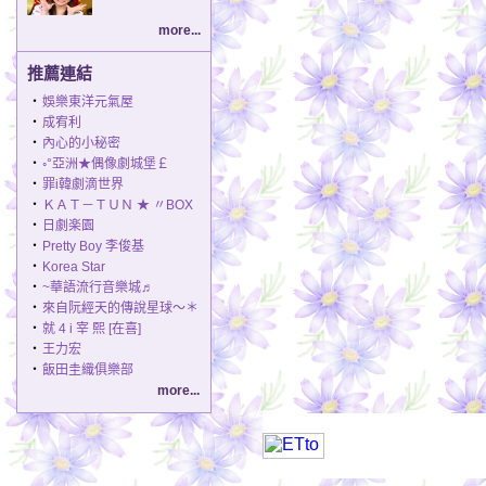
more...
推薦連結
‧
娛樂東洋元氣屋
‧
成宥利
‧
內心的小秘密
‧
◦°亞洲★偶像劇城堡￡
‧
罪i韓劇滴世界
‧
ＫＡＴ－ＴＵＮ ★ 〃BOX
‧
日劇楽園
‧
Pretty Boy 李俊基
‧
Korea Star
‧
~華語流行音樂城♬
‧
來自阮經天的傳說星球～＊
‧
就 4 i 宰 熙 [在喜]
‧
王力宏
‧
飯田圭織俱樂部
more...