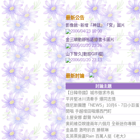
最新公告
影像館~新增「神話」「宮」圖片
2006/04/23 10:00
金三順動靜態語錄書卡圖片
2006/01/20 23:26
山下智久[動態GIF檔]
2006/01/20 23:13
最新討論
討論主題
【日韓帝國】城市徵求市長
平井堅冰川清牽手 爆同志情
傑尼斯團體「NEWS」10月6、7日小巨蛋
開唱 手越增田唱爆西門町
土屋安娜 獻聲 NANA
奧莉維亞睽違兩年六個月 全新迷你專輯
金晶恩 激吻扒衣 勝蔡琳
玄英票房贏Rain 百萬人挺《老大》