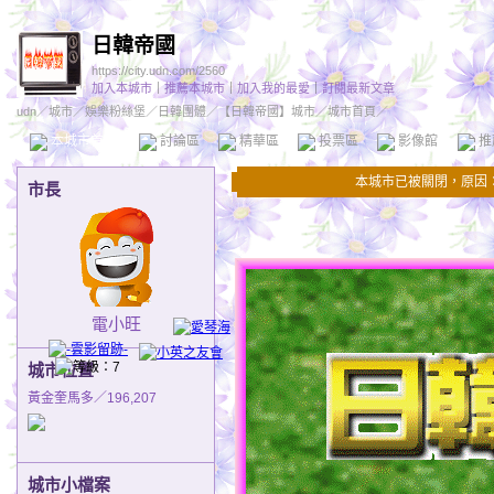
日韓帝國
https://city.udn.com/2560
加入本城市
｜
推薦本城市
｜
加入我的最愛
｜
訂閱最新文章
udn
／
城市
／
娛樂粉絲堡
／
日韓團體
／
【日韓帝國】城市
／城市首頁／
本城市首頁
討論區
精華區
投票區
影像館
推
本城市已被關閉，原因
市長
電小旺
城市位置
黃金奎馬多／196,207
城市小檔案