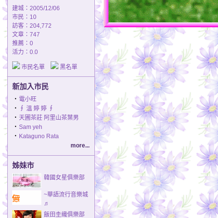
建城：2005/12/06
市民：10
訪客：204,772
文章：747
推薦：
0
活力：0.0
市民名單
黑名單
新加入市民
‧
電小旺
‧
∮ 溫 婷 婷 ∮
‧
天圃茶莊 阿里山茶葉男
‧
Sam yeh
‧
Kataguno Rata
more...
姊妹市
韓國女星俱樂部
~華語流行音樂城
♬
飯田圭織俱樂部