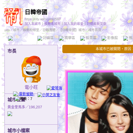
日韓帝國
https://city.udn.com/2560
加入本城市
｜
推薦本城市
｜
加入我的最愛
｜
訂閱最新文章
udn
／
城市
／
娛樂粉絲堡
／
日韓團體
／
【日韓帝國】城市
／城市首頁／
本城市首頁
討論區
精華區
投票區
影像館
推
本城市已被關閉，原因
市長
電小旺
城市位置
黃金奎馬多／196,207
城市小檔案