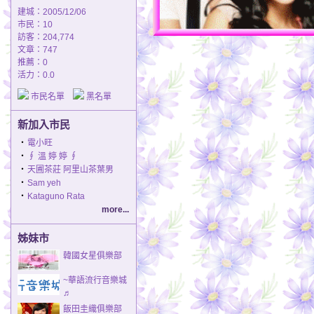
建城：2005/12/06
市民：10
訪客：204,774
文章：747
推薦：
0
活力：0.0
市民名單
黑名單
新加入市民
‧
電小旺
‧
∮ 溫 婷 婷 ∮
‧
天圃茶莊 阿里山茶葉男
‧
Sam yeh
‧
Kataguno Rata
more...
姊妹市
韓國女星俱樂部
~華語流行音樂城
♬
飯田圭織俱樂部