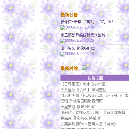
最新公告
影像館~新增「神話」「宮」圖片
2006/04/23 10:00
金三順動靜態語錄書卡圖片
2006/01/20 23:26
山下智久[動態GIF檔]
2006/01/20 23:13
最新討論
討論主題
【日韓帝國】城市徵求市長
平井堅冰川清牽手 爆同志情
傑尼斯團體「NEWS」10月6、7日小巨蛋
開唱 手越增田唱爆西門町
土屋安娜 獻聲 NANA
奧莉維亞睽違兩年六個月 全新迷你專輯
金晶恩 激吻扒衣 勝蔡琳
玄英票房贏Rain 百萬人挺《老大》