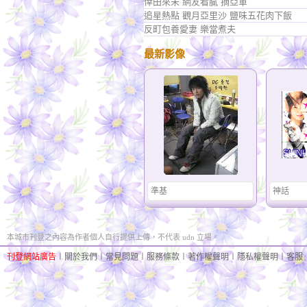
倖田來未 網友看膩 摘亞軍
追星熱點 觀月亞里沙 鹽味五花肉下飯
反町包養愛妻 樂當煮夫
最新影像
準基
神話
本城市刊登之內容為作者個人自行提供上傳，不代表 udn 立場。
刊登網站廣告
︱
關於我們
︱
常見問題
︱
服務條款
︱
著作權聲明
︱
隱私權聲明
︱
客服