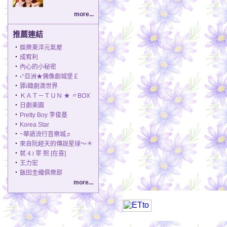
more...
推薦連結
‧
娛樂東洋元氣屋
‧
成宥利
‧
內心的小秘密
‧
◦°亞洲★偶像劇城堡￡
‧
罪i韓劇滴世界
‧
ＫＡＴ－ＴＵＮ ★ 〃BOX
‧
日劇楽園
‧
Pretty Boy 李俊基
‧
Korea Star
‧
~華語流行音樂城♬
‧
來自阮經天的傳說星球～＊
‧
就 4 i 宰 熙 [在喜]
‧
王力宏
‧
飯田圭織俱樂部
more...