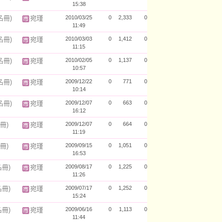
15:38
名冊)
宛瑾
2010/03/25
0
2,333
0
11:49
名冊)
宛瑾
2010/03/03
0
1,412
0
11:15
名冊)
宛瑾
2010/02/05
0
1,137
0
10:57
名冊)
宛瑾
2009/12/22
0
771
0
10:14
名冊)
宛瑾
2009/12/07
0
663
0
16:12
冊)
宛瑾
2009/12/07
0
664
0
11:19
冊)
宛瑾
2009/09/15
0
1,051
0
16:53
名冊)
宛瑾
2009/08/17
0
1,225
0
11:26
名冊)
宛瑾
2009/07/17
0
1,252
0
15:24
名冊)
宛瑾
2009/06/16
0
1,113
0
11:44