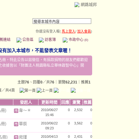
網路城邦
你還沒有登入喔(
馬上登入
/
加入會員
)
薦連結
公告區
訪客簿
市政中心
(0)
名冊，特此公告以玆徵信，有捐款捐物的朋友們都歡迎
之收據皆以「財團法人桃園縣私立華林啟智中心」開
主題
76
、回覆
0
／共
76
｜瀏覽
62,231
｜推薦
1
頁／共4頁
發起人
更新時間
回應
瀏覽
推薦
冊)
韋～＊
2010/06/27
0
2,532
0
15:46
冊)
華辰
2010/06/22
0
3,562
0
09:23
名冊)
宛瑾
2010/04/13
0
2,431
0