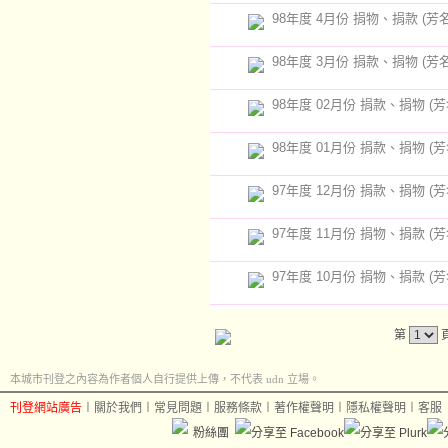
98年度 4月份 捐物、捐款 (芳
98年度 3月份 捐款、捐物 (芳
98年度 02月份 捐款、捐物 (芳
98年度 01月份 捐款、捐物 (芳
97年度 12月份 捐款、捐物 (芳
97年度 11月份 捐物、捐款 (芳
97年度 10月份 捐物、捐款 (芳
第
本城市刊登之內容為作者個人自行提供上傳，不代表 udn 立場。
刊登網站廣告
︱
關於我們
︱
常見問題
︱
服務條款
︱
著作權聲明
︱
隱私權聲明
︱
客服
粉絲團