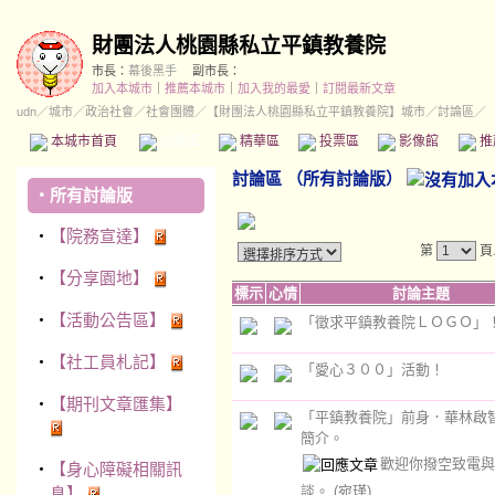
財團法人桃園縣私立平鎮教養院
市長：
幕後黑手
副市長：
加入本城市
｜
推薦本城市
｜
加入我的最愛
｜
訂閱最新文章
udn
／
城市
／
政治社會
／
社會團體
／
【財團法人桃園縣私立平鎮教養院】城市
／討論區／
本城市首頁
討論區
精華區
投票區
影像館
推
討論區
（
所有討論版
）
‧
所有討論版
‧
【院務宣達】
第
頁
‧
【分享園地】
標示
心情
討論主題
‧
【活動公告區】
「徵求平鎮教養院ＬＯＧＯ」
‧
【社工員札記】
「愛心３００」活動！
‧
【期刊文章匯集】
「平鎮教養院」前身．華林啟
簡介。
歡迎你撥空致電與
‧
【身心障礙相關訊
談。
(宛瑾)
息】