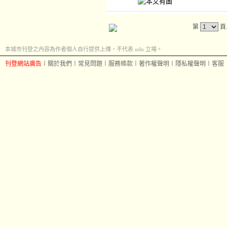
第
頁
本城市刊登之內容為作者個人自行提供上傳，不代表 udn 立場。
刊登網站廣告
︱
關於我們
︱
常見問題
︱
服務條款
︱
著作權聲明
︱
隱私權聲明
︱
客服