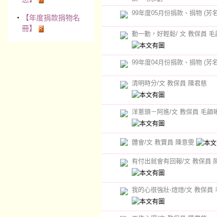
99年度05月份捐款、捐物 (芳名
‧
【年度捐款捐物名
冊】
動一動，好輕鬆/ 文 教保員 毛
99年度04月份捐款、捐物 (芳名
清明時分/文 教保員 陳君慈
洋蔥頭－阿進/文 教保員 毛韻
體會/文 教寶員 陳意雯
有付出就會有回報/文 教保員 
我的心很強壯-煊煊/文 教保員