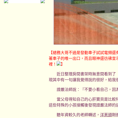
【總務大哥不過是發動車子試試電頻還
著車子的唯一出口，而且眼神還彷彿宣
裡！
】
近日整理房間書架時無意間看到了〝
現其中有一句讓我覺得說的很好，給我
證嚴法師說：『不要小看自己，因為
當父母得知自己的心肝寶貝是比較特
這些特殊的小孩接觸後發現證嚴法師的
聽年資較久的老師轉述，
洋蔥頭
剛