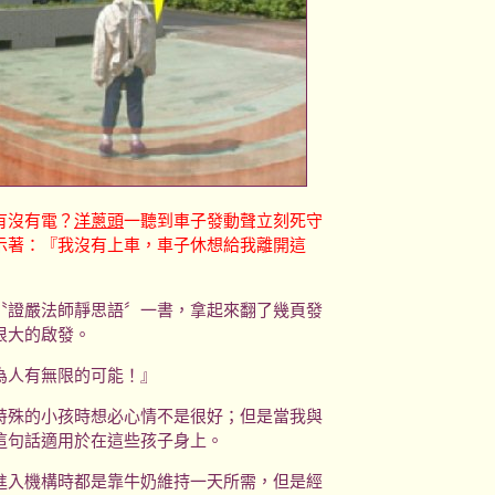
有沒有電？
洋蔥頭
一聽到車子發動聲立刻死守
示著：『我沒有上車，車子休想給我離開這
證嚴法師靜思語〞一書，拿起來翻了幾頁發
很大的啟發。
人有無限的可能！』
殊的小孩時想必心情不是很好；但是當我與
這句話適用於在這些孩子身上。
進入機構時都是靠牛奶維持一天所需，但是經