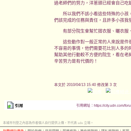
過老師們的努力，洋蔥頭已經會自己吃
所以我們不該小看這些特殊的小孩，
們該完成的任務與責任，且許多小孩我
有部分院生會幫忙摺衣服、曬衣服、協
這些動作對一般正常的人來說是件很
不容易的事情，他們需要花比別人多的
幫助其他行動較不方便的院生，看在老
辛苦努力是有代價的！
本文於
2010/04/13 15:40 修改第 3 次
引用網址：https://city.udn.com/for
本城市刊登之內容為作者個人自行提供上傳，不代表 udn 立場。