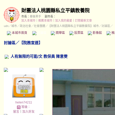
財團法人桃園縣私立平鎮教養院
市長：
幕後黑手
副市長：
加入本城市
｜
推薦本城市
｜
加入我的最愛
｜
訂閱最新文章
udn
／
城市
／
政治社會
／
社會團體
／
【財團法人桃園縣私立平鎮教養院】城市
／討論區／
本城市首頁
討論區
精華區
投票區
影像館
推
討論區
／
【院務宣達】
人有無限的可能/文 教保員 陳意雯
helen74211
等級：
留言
｜
加入好友