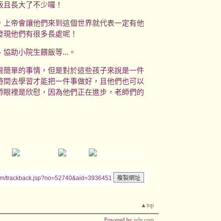
飯且長大了不少囉！
上帝會讓他們來到這個世界就代表一定有他
發現他們有很多長處呢！
助小院生餵飯等...。
簡單的事情，但是對於這些孩子來說是一件
時間去學習才能把一件事做好，且他們也可以
師眼裡是欣慰，因為他們正在進步，老師們的
um/trackback.jsp?no=52740&aid=3936451
▲top
Powered by
udn.com