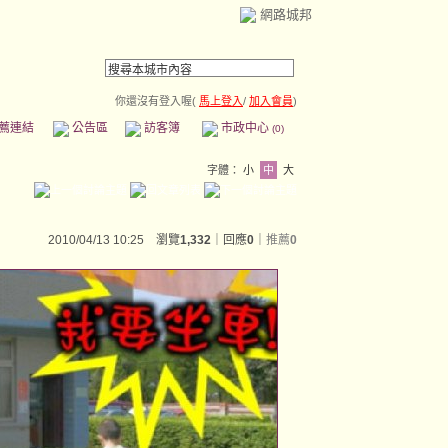
網路城邦
你還沒有登入喔(
馬上登入
/
加入會員
)
薦連結
公告區
訪客簿
市政中心
(0)
字體：
小
中
大
2010/04/13 10:25 瀏覽
1,332
｜回應
0
｜
推薦
0