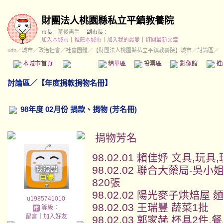
財團法人桃園縣私立平鎮教養院
市長：
幕後黑手
副市長：
加入本城市
｜
推薦本城市
｜
加入我的最愛
｜
訂閱最新文章
udn
／
城市
／
政治社會
／
社會團體
／
【財團法人桃園縣私立平鎮教養院】城市
／討論區／
本城市首頁
討論區
精華區
投票區
影像館
推
討論區
／
【年度捐款捐物名冊】
98年度 02月份 捐款、捐物 (芳名冊)
捐物芳名
98.02.01 賴佳妤 文具,玩
98.02.02 聯合大藥局-吳
820張
98.02.02 陽光麥子烘焙屋 
u1985741010
98.02.03 王瑞豐 蔬菜1批
等級：
留言
｜
加入好友
98.02.03 郭家赫 杯具2件,