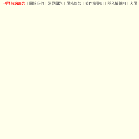
刊登網站廣告
︱
關於我們
︱
常見問題
︱
服務條款
︱
著作權聲明
︱
隱私權聲明
︱
客服