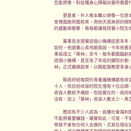
您能想像，對這種身心障礙幼童所需要
更甚者，外人根本難以想像一位原本
室裡面跑到面前來，用他天真無邪的眼
的感動與衝擊，每每都讓我捏著小院生
董事長支撐著這個小機構這麼多年，
如何，他語重心長地跟我說，今年依舊
事長成立「華林」至今，每年都面臨虧
這個小機構，甚至為了年底的擴院計劃
林」正式擴建起來，以期能服務更多身
縣政府給每間托育養護機構都有收容
十人，但目前收容的院生僅有十位出頭
收容人數給予補助，但說實在的，政府
沒有，加上「華林」收容人數太少，再
應該有不少人認為，這種社會福利服
不能想著要賺錢，確實如此，可是，不
想是不會有任何人去做的，尤其在現在