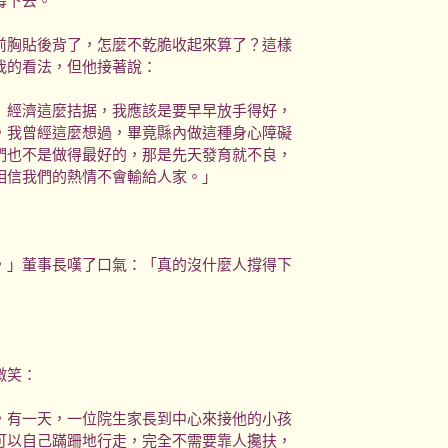
撐下去。
胸貼後背了，怎麼不乾脆收起來算了？這樣
我的看法，但他接著說：
經濟這麼拮据，我應該是要早早放手得好，
，我曾經這麼想過，畢竟縣內做這種身心障礙
們也不是做得最好的，那是先天發育就不良，
相信我們的熱情不會輸給人家。」
」董事長嘆了口氣：「真的沒什麼人撐得下
微笑：
有一天，一位院生家長到中心來接他的小孩
可以自己蹣跚地行走，完全不需要靠人攙扶，