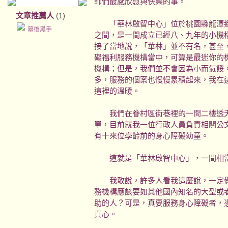
師們最感欣慰與快樂的事。
文章推薦人
(1)
「華林啟智中心」位於桃園縣龍潭鄉
幕後黑手
之間，是一間成立已經八、九年的小機
接了當地說，「華林」並不有名，甚至
礙福利服務機構當中，可算是最迷你的
機構；但是，我們並不會因為小而氣餒
多，服務的個案也慢慢累積起來，我在
這裡的溫暖。
我們在眷村區街巷裡的一間二樓透天
單，目前就我一位行政人員負責相關公
有十來位學齡前的身心障礙幼童。
這就是「華林啟智中心」，一間相當
我敢說，許多人看我這麼說，一定覺
務機構應該要如其他國內知名的大型或
助的人？可是，真要服務身心障礙者，
真心。