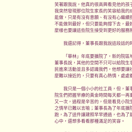
笑著跟我說，他真的很高興看見他的孩
我突然發現那位院生家長的笑容給我的
能做，只是有沒有意願、有沒有心繼續
不能做到最好，但只要能夠撐下去，最
麼樣也要讓這些院生接受到更好的服務
我還記得，董事長跟我說這段話的時
「華林」年底要擴院了，新的院區地
董事長說，其他的空間不只可以給院生
民進來活動並且多認識我們，他想要讓
麼難以接近的，只要有真心熱情，處處
我只是一個小小的社工員，但，董事
院生們把握早療的黃金時間每天都一再
又一次，過程是辛苦的，但是看見小院
之情早已難以言喻；董事長為了年底擴
跑，為了送件讓建照早早通過，也為了
心中，還想多看看那種滿足的笑容。