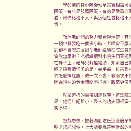
學齡前的身心障礙幼童其實相當可愛
障礙、有些是肢體障礙、有的是嚴重自
看，他們格格不入，與這個社會格格不
懷。
教保老師們的努力我看得清楚，有些
一頓中餐要吃一個多小時，老師會不厭
匙卻不會咬怎麼辦？老師繼續在院生身
會說怎麼辦？老師繼續對小院生們耳提
在褲子上，老師只有搖搖頭，知道自己
呢？這種情況多的是，幾乎每一位來到
們怎麼擦屁股，教一次不會、教兩次不
因為現在的黃金時間不把握，將來更沒
就是這樣的重複訓練教導，這些院生
是，他們年紀雖小，整人的功夫卻相當
笑不得。
您能想像，握著湯匙吃飯這麼簡單的
嗎？您能想像，上大號要說這種當然的