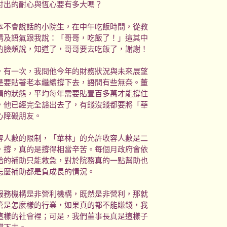
付出的耐心與恆心要有多大嗎？
不會說話的小院生，在中午吃飯時間，從教
睛及語氣跟我說：「哥哥，吃飯了！」這其中
的臉頰說，知道了，哥哥要去吃飯了，謝謝！
有一次，我問他今年的財務狀況與未來展望
是要貼著老本繼續撐下去，語間有些無奈。董
損的狀態，平均每年需要貼壹百多萬才能撐住
，他已經完全豁出去了，有錢沒錢都要將「華
心障礙朋友。
人數的限制，「華林」的允許收容人數是二
，撐，真的是撐得相當辛苦。每個月政府會依
給的補助只能救急，對於院務真的一點幫助也
怎麼補助都是負成長的情況。
務機構是非營利機構，既然是非營利，那就
管是怎麼樣的行業，如果真的都不能賺錢，我
這樣的社會裡；可是，我們董事長真是這樣子