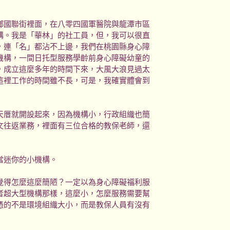
國聯街裡面，在八零四國軍醫院與龍潭市區
構。我是「華林」的社工員，但，我可以很直
，連「名」都沾不上邊，我們在桃園縣身心障
機構，一間日托型服務學齡前身心障礙幼童的
，成立這麼多年的時間下來，大風大浪見過太
這裡工作的時間雖不長，可是，我確實體會到
厝就開設起來，因為機構小，行政組織也簡
文往返業務，裡面有三位合格的教保老師，還
迷你的小機構。
得怎麼這麼簡陋？一定以為身心障礙福利服
者超大型機構那樣，這麼小，怎麼服務需要幫
憑的不是環境組織大小，而是教保人員有沒有