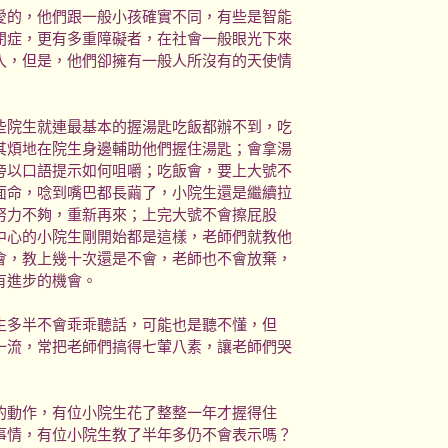
的，他們跟一般小孩確實不同，有些是智能
閉症，更有多重障礙者，在社會一般眼光下來
入，但是，他們卻擁有一般人所沒有的天使情
院生就連最基本的握湯匙吃飯都辦不到，吃
其煩地在院生身邊輔助他們握住湯匙；會拿湯
旁以口語提示如何咀嚼；吃飯會，要上大號不
面命，唸到嘴巴都長繭了，小院生還是繼續拉
努力不夠，重新再來；上完大號不會擦屁股
中心的小院生剛開始都是這樣，老師們就教他
會，教上幾十次還是不會，老師也不會放棄，
有進步的機會。
多半不會乖乖聽話，可能也是聽不懂，但
一流，常把老師們搞得七葷八素，讓老師們哭
動作，有位小院生花了整整一年才握得住
事情，有位小院生教了半年多仍不會表示嗎？