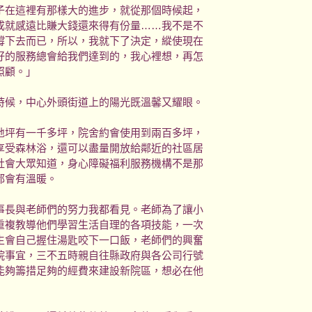
子在這裡有那樣大的進步，就從那個時候起，
成就感遠比賺大錢還來得有份量……我不是不
撐下去而已，所以，我就下了決定，縱使現在
好的服務總會給我們達到的，我心裡想，再怎
照顧。」
候，中心外頭街道上的陽光既溫馨又耀眼。
坪有一千多坪，院舍約會使用到兩百多坪，
享受森林浴，還可以盡量開放給鄰近的社區居
社會大眾知道，身心障礙福利服務機構不是那
都會有溫暖。
長與老師們的努力我都看見。老師為了讓小
重複教導他們學習生活自理的各項技能，一次
生會自己握住湯匙咬下一口飯，老師們的興奮
院事宜，三不五時親自往縣政府與各公司行號
能夠籌措足夠的經費來建設新院區，想必在他