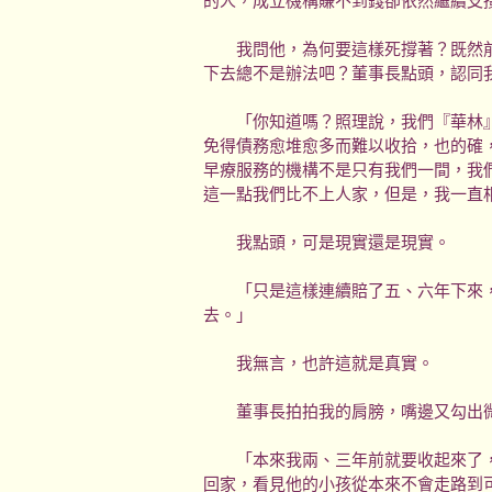
的人，成立機構賺不到錢卻依然繼續支
我問他，為何要這樣死撐著？既然前
下去總不是辦法吧？董事長點頭，認同
「你知道嗎？照理說，我們『華林』
免得債務愈堆愈多而難以收拾，也的確
早療服務的機構不是只有我們一間，我
這一點我們比不上人家，但是，我一直
我點頭，可是現實還是現實。
「只是這樣連續賠了五、六年下來，
去。」
我無言，也許這就是真實。
董事長拍拍我的肩膀，嘴邊又勾出
「本來我兩、三年前就要收起來了，
回家，看見他的小孩從本來不會走路到