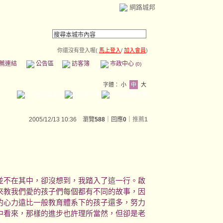
網路城邦
你還沒有登入喔(
馬上登入
/
加入會員
)
薦連結
公告區
訪客簿
市政中心
(0)
字體：
小
中
大
2005/12/13 10:36 瀏覽
588
｜回應
0
｜
推薦
1
不在其中，卻沒想到，我踏入了這一行。啟
來教我們愛的孩子們每個都有不同的故事，因
的心力遠比一般教育體系下的孩子還多，努力
中看來，那樣的進步也許理所當然，但卻是老