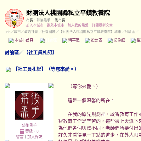
財團法人桃園縣私立平鎮教養院
市長：
幕後黑手
副市長：
加入本城市
｜
推薦本城市
｜
加入我的最愛
｜
訂閱最新文章
udn
／
城市
／
政治社會
／
社會團體
／
【財團法人桃園縣私立平鎮教養院】城市
／討論區／
本城市首頁
討論區
精華區
投票區
影像館
推
討論區
／
【社工員札記】
【社工員札記】（等您來愛。）
（等你來愛。）
這是一個溫馨的所在。
在我的原先規劃裡，啟智教育工作並
智教育工作是辛苦的，這些被上天派下
幕後黑手
為他們各個與眾不同，老師們所要付出
等級：8
許久才看得見一丁點的進步，在外人眼
留言
｜
加入好友