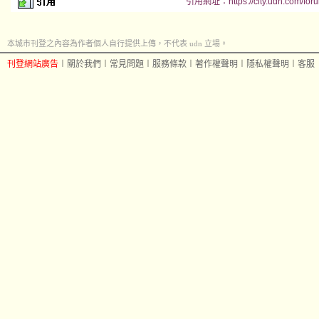
引用網址：https://city.udn.com/for
本城市刊登之內容為作者個人自行提供上傳，不代表 udn 立場。
刊登網站廣告
︱
關於我們
︱
常見問題
︱
服務條款
︱
著作權聲明
︱
隱私權聲明
︱
客服