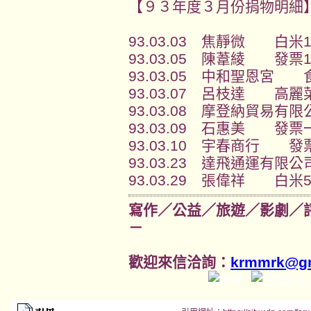
【９３年度３月份捐物明細
93.03.03 焦靜微 白米1
93.03.05 陳葦綾 發票
93.03.05 中和聖恩宮
93.03.07 呂枝達 高麗
93.03.08 摩登納貿易
93.03.09 石惠美 發票
93.03.10 宇春商行 發
93.03.23 達飛通運有限
93.03.29 張偉祥 白米
寫作／公益／旅遊／影劇／
－
歡迎來信洽詢：
krmmrk@gm