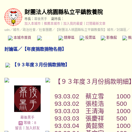
財團法人桃園縣私立平鎮教養院
市長：
幕後黑手
副市長：
加入本城市
｜
推薦本城市
｜
加入我的最愛
｜
訂閱最新文章
udn
／
城市
／
政治社會
／
社會團體
／
【財團法人桃園縣私立平鎮教養院】城市
／討論區／
本城市首頁
討論區
精華區
投票區
影像館
推
討論區
／
【年度捐款捐物名冊】
【９３年度３月份捐款捐物】
【９３年度３月份捐款明細
93.03.02 蔡立雪 1000
93.03.02 張桂浩 500
93.03.03 王清海 1000
93.03.03 張慶祥 500
幕後黑手
等級：8
93.03.04 黃懿檠 1000
留言
｜
加入好友