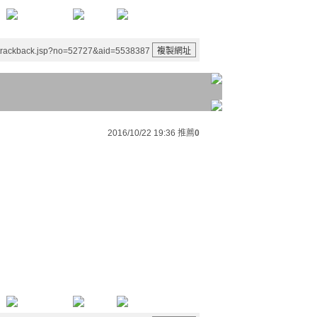
/trackback.jsp?no=52727&aid=5538387
2016/10/22 19:36
推薦
0