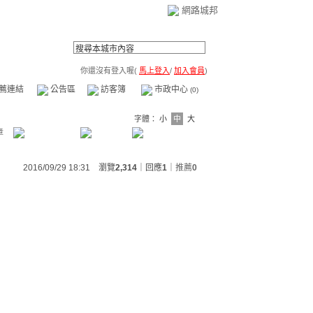
網路城邦
你還沒有登入喔(
馬上登入
/
加入會員
)
薦連結
公告區
訪客簿
市政中心
(0)
字體：
小
中
大
章
2016/09/29 18:31 瀏覽
2,314
｜回應
1
｜
推薦
0