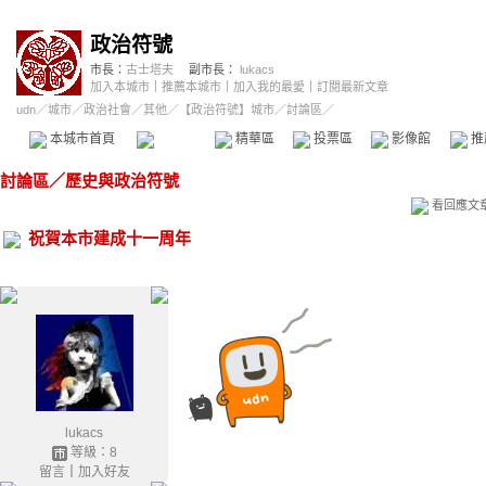
政治符號
市長：
古士塔夫
副市長：
lukacs
加入本城市
｜
推薦本城市
｜
加入我的最愛
｜
訂閱最新文章
udn
／
城市
／
政治社會
／
其他
／
【政治符號】城市
／討論區／
本城市首頁
討論區
精華區
投票區
影像館
推
討論區
／
歷史與政治符號
看回應文
祝賀本市建成十一周年
lukacs
等級：8
留言
｜
加入好友