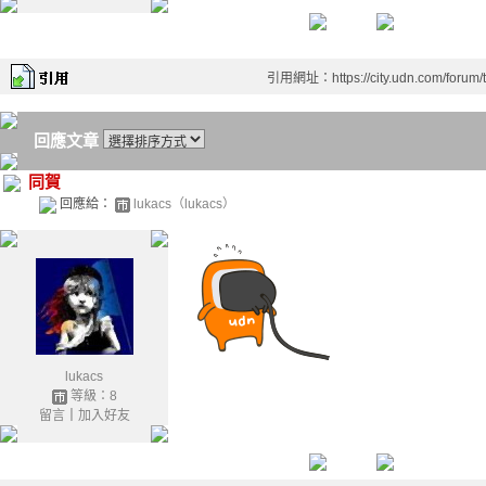
引用網址：https://city.udn.com/forum
回應文章
同賀
回應給：
lukacs（lukacs）
lukacs
等級：8
留言
｜
加入好友