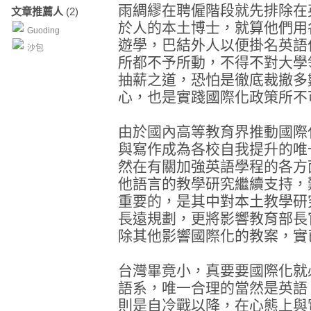
雨綢繆在聘僱階段就先排除在
文章推薦人
(2)
於人的本土博士，就算他們用
Guoding
遊學，巴結外人以便掛名英語
沙包
所都不予所動，不得不對大學
抽薪之道，恐怕是徹底裁撤多
心，也是實踐國際化政策所不
由於國內高等教育界推動國際
與寫作成為各校自我提升的唯
然在有關加強英語學程的各方
他語言的教學研究繼續支持，
重要的，是其中對本土教學研
長遠規劃，更將影響教育部長
除其他影響國際化的教案，實
台灣畢竟小，真要要國際化就
語系，唯一合理的當然是英語
則是自冷戰以降，在心態上與