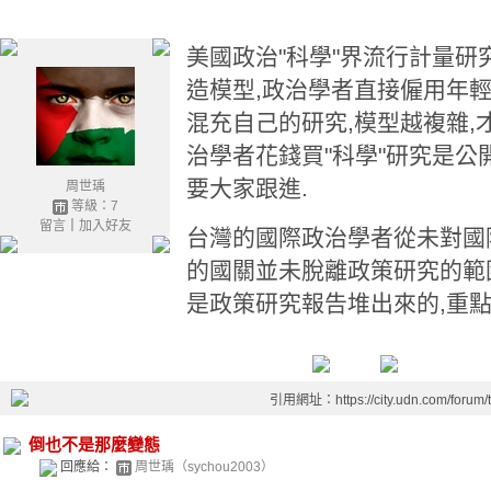
美國政治"科學"界
流行計量研
造模型
,政治學者直接僱用年
混充自己的研究
,
模型越複雜
,
治學者花錢買"科學"研究
是公
要大家跟進.
周世瑀
等級：7
留言
｜
加入好友
台灣的國際政治學者從未對國
的國關並未脫離政策研究的範
是政策研究報告堆出來的,重點
引用網址：https://city.udn.com/forum
倒也不是那麼變態
回應給：
周世瑀（sychou2003）