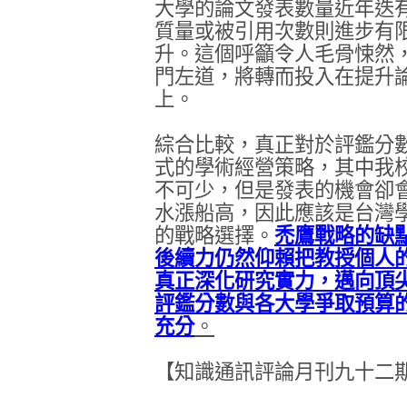
大學的論文發表數量近年迭
質量或被引用次數則進步有
升。這個呼籲令人毛骨悚然
門左道，將轉而投入在提升
上。
綜合比較，真正對於評鑑分
式的學術經營策略，其中我
不可少，但是發表的機會卻
水漲船高，因此應該是台灣
的戰略選擇。
禿鷹戰略的缺
後續力仍然仰賴把教授個人
真正深化研究實力，邁向頂
評鑑分數與各大學爭取預算
充分
。
【知識通訊評論月刊九十二期】2