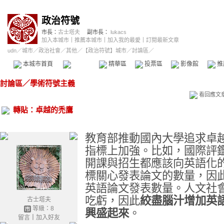
政治符號
市長：
古士塔夫
副市長：
lukacs
加入本城市
｜
推薦本城市
｜
加入我的最愛
｜
訂閱最新文章
udn
／
城市
／
政治社會
／
其他
／
【政治符號】城市
／討論區／
本城市首頁
討論區
精華區
投票區
影像館
推
討論區
／
學術符號主義
看回應文
轉貼：卓越的禿鷹
教育部推動國內大學追求卓
指標上加強。比如，國際評
開課與招生都應該向英語化
標關心發表論文的數量，因
英語論文發表數量。人文社
吃虧，因此
絞盡腦汁增加英
古士塔夫
等級：8
興盛起來
。
留言
｜
加入好友