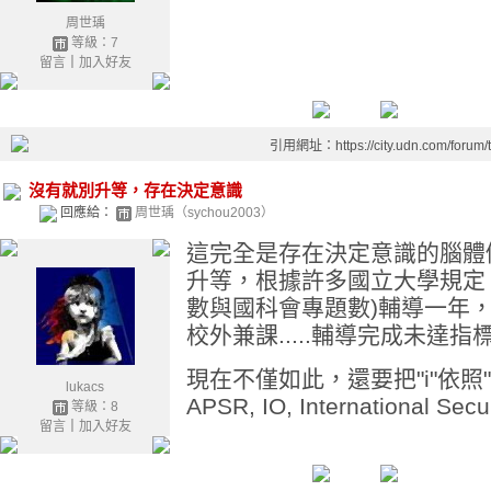
周世瑀
等級：7
留言
｜
加入好友
引用網址：https://city.udn.com/forum
沒有就別升等，存在決定意識
回應給：
周世瑀（sychou2003）
這完全是存在決定意識的腦體
升等，根據許多國立大學規定，"
數與國科會專題數)輔導一年
校外兼課.....輔導完成未達
現在不僅如此，還要把"i"依照"I
lukacs
APSR, IO, International
等級：8
留言
｜
加入好友