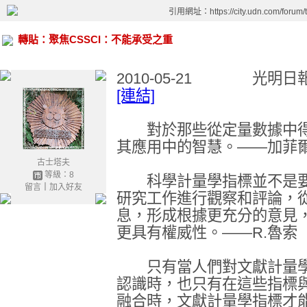
引用網址：https://city.udn.com/forum
轉貼：聚焦CSSCI：不能承受之重
2010-05-21 光明日
[連結]
對於那些從定量數據中得
其應用中的智慧。——加菲
古士塔夫
等級：8
科學計量學指標並不是要
留言
｜
加入好友
研究工作進行觀察和評論，
息，形成根據更充分的意見
更具有權威性。——R.魯索
只有當人們對文獻計量學
認識時，也只有在這些指標
融合時，文獻計量學指標才