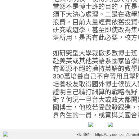
當然不是博士班的目的，而是
須下大決心處理。二是在教學
浪費，目前大量經費依舊投資
研究或遊學，甚至即使改為集
堪所用，是否有此必要，校方
如研究型大學裁撤多數博士班
赴美英或其他英語系國家留學
有源源不絕的操持英語的教學
300萬培養自己不會晉用且
培養校友取得國外博士候選人
證明自己精打細算的戰略視野
對？何況一旦台大或政大都開
國博士，他校若受啟發跟進，
界內生的一員，或竟與美國合
引用網址：https://city.udn.com/forum