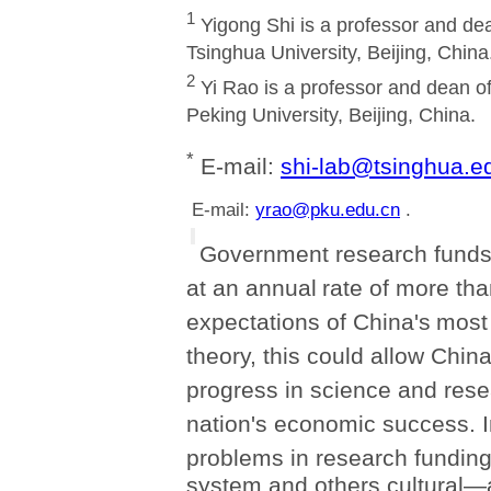
1
Yigong Shi is a professor and dea
Tsinghua University, Beijing, China
2
Yi Rao is a professor and dean of
Peking University, Beijing, China.
*
E-mail:
shi-lab@tsinghua.e
E-mail:
yrao@pku.edu.cn
.
Government research funds
at an annual
rate of more th
expectations of China's
most 
theory, this could allow Chin
progress in science and rese
nation's economic success. In
problems in research fundin
system and others cultural—