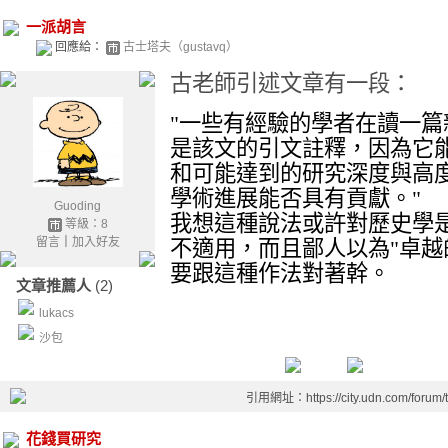
一派胡言
回應給：
古士塔夫（gustavq）
古老師引述文章有一段：
"一些有經驗的學者在讀一
是該文的引文註釋，因為它
和可能達到的研究深度與高
學術進展能否具有貢獻。"
Guoding
我想這種說法或許對歷史學
等級：8
留言
｜
加入好友
不適用，而且鄙人以為"卓越
要跟這種作法對著幹。
文章推薦人
(2)
lukacs
沙包
引用網址：https://city.udn.com/forum
花錢買研究