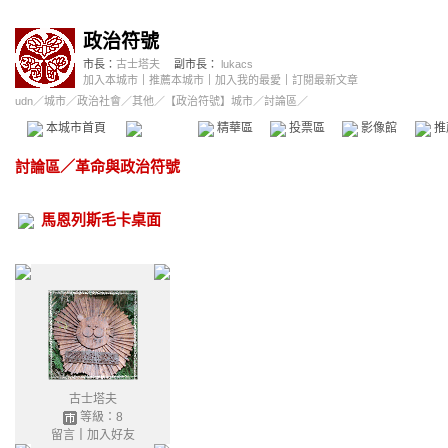
政治符號
市長：
古士塔夫
副市長：
lukacs
加入本城市
｜
推薦本城市
｜
加入我的最愛
｜
訂閱最新文章
udn
／
城市
／
政治社會
／
其他
／
【政治符號】城市
／討論區／
本城市首頁
討論區
精華區
投票區
影像館
推
討論區
／
革命與政治符號
馬恩列斯毛卡桌面
古士塔夫
等級：8
留言
｜
加入好友