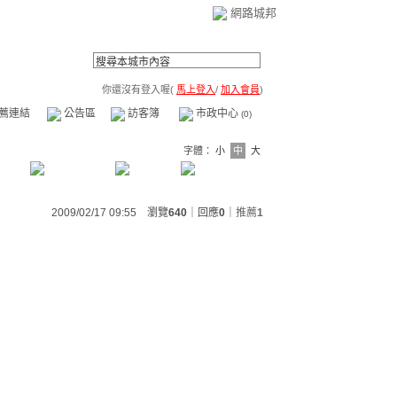
網路城邦
你還沒有登入喔(
馬上登入
/
加入會員
)
薦連結
公告區
訪客簿
市政中心
(0)
字體：
小
中
大
2009/02/17 09:55 瀏覽
640
｜回應
0
｜
推薦
1