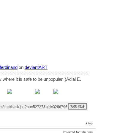
rferdinand
on
deviant
ART
y where it is safe to be unpopular. (Adlai E.
um/trackback.jsp?no=52727&aid=3286796
▲top
Powered by
udn.com