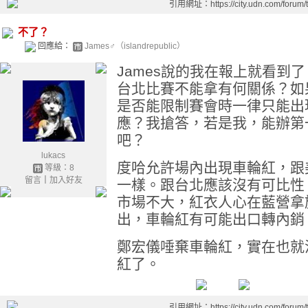
引用網址：https://city.udn.com/forum
不了？
回應給：
James♂（islandrepublic）
James說的我在報上就看到
台北比賽不能拿有何關係？如
是否能限制賽會時一律只能出
應？我搶答，若是我，能辦第
吧？
lukacs
度哈允許場內出現車輪紅，跟
等級：8
留言
｜
加入好友
一樣。跟台北應該沒有可比性
市場不大，紅衣人心在藍營拿
出，車輪紅有可能出口轉內銷
鄭宏儀唾棄車輪紅，實在也就
紅了。
引用網址：https://city.udn.com/forum