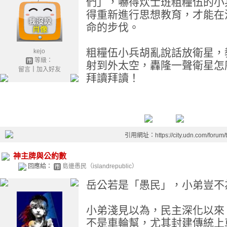
們」，嚇得炊士班粗糧伍的小
得重新進行思想教育，才能在
命的步伐。
粗糧伍小兵胡亂說話放衛星，
kejo
等級：
射到外太空，轟隆一聲衛星怎
留言
｜
加入好友
拜讀拜讀！
引用網址：https://city.udn.com/forum
神主牌與公約數
回應給：
島邊愚民（islandrepublic）
岳公若是「愚民」，小弟豈不
小弟淺見以為，民主深化以來
不是車輪幫，尤其封建傳統上