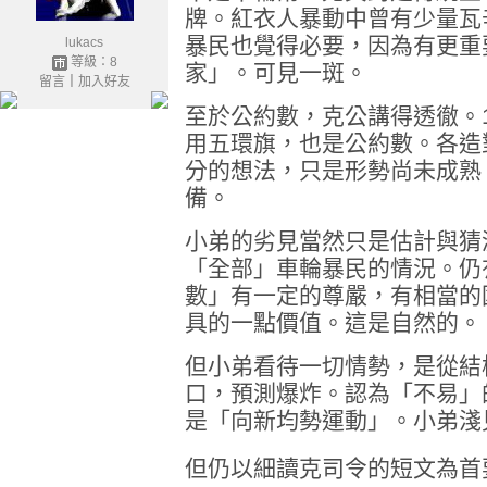
牌。紅衣人暴動中曾有少量瓦
暴民也覺得必要，因為有更重
lukacs
等級：8
家」。可見一斑。
留言
｜
加入好友
至於公約數，克公講得透徹。1
用五環旗，也是公約數。各造
分的想法，只是形勢尚未成熟
備。
小弟的劣見當然只是估計與猜
「全部」車輪暴民的情況。仍
數」有一定的尊嚴，有相當的
具的一點價值。這是自然的。
但小弟看待一切情勢，是從結
口，預測爆炸。認為「不易」
是「向新均勢運動」。小弟淺
但仍以細讀克司令的短文為首