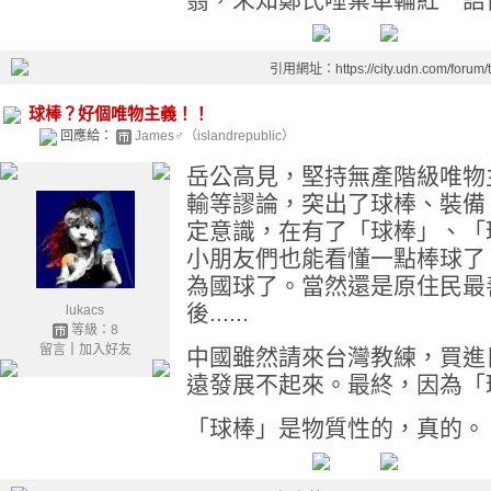
引用網址：https://city.udn.com/forum
球棒？好個唯物主義！！
回應給：
James♂（islandrepublic）
岳公高見，堅持無產階級唯物
輸等謬論，突出了球棒、裝備
定意識，在有了「球棒」、「
小朋友們也能看懂一點棒球了
為國球了。當然還是原住民最
後......
lukacs
等級：8
留言
｜
加入好友
中國雖然請來台灣教練，買進
遠發展不起來。最終，因為「
「球棒」是物質性的，真的。