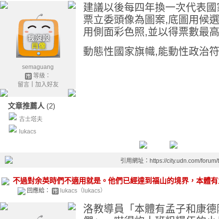
建議以後每四年換一次代表國
票立委頭像為圖案,底圖用候
用側面彩色照,並以得票數最
動態性國家旗幟,能動性政治符
semaguang
等級：
留言
｜
加入好友
文章推薦人
(2)
古士塔夫
lukacs
引用網址：https://city.udn.com/forum
不過對余英時們不適用就是。他們已經達到福山的境界，本體有
回應給：
lukacs（lukacs）
洛教導員「本體有孟子和康德