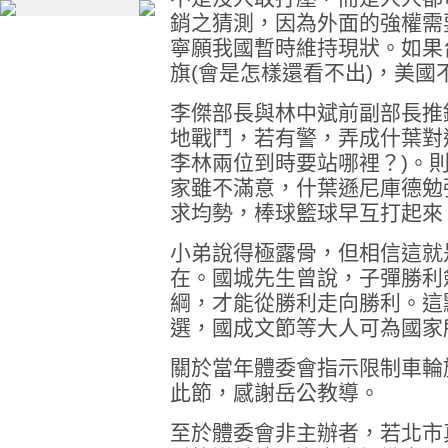
銷之猜測，因為外面的強權需
寧願我國暫時維持現狀。如果
旗(會是怎樣還看不出)，美
李傑部長與林中斌前副部長推
地戰鬥，若有警，弄成什葉對
李林兩位到時要站哪裡？)。
家雖不滿意，什葉遜尼庫德勉
求均勢，棒球籃球早互打起來
小弟說得極露骨，但相信這就
在。國城先生曾說，子彈勝利
綱，才能從勝利走向勝利。這
選，國成文節等大人可為國家
關於當年體委會指示限制車輪
此節，感謝岳公教導。
至於體委會非主辦者，若北市