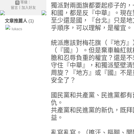
等級：
獨派對兩面旗都要起疹子的，
留言
｜
加入好友
和國，都是反『中華』。現在
至少還是國，『台北』只是地
文章推薦人
(1)
乎順序，可以理解，是權宜。
lukacs
統派應該對梅花旗（『地方』
（『國』）。但是棄車輪紅就
膽和忍辱負重的權宜？還是不
守住『中華』，和獨派堅壁清
周旋？『地方』或『國』不是
安全了？
國民黨和共產黨、民進黨都有
仇。
共產黨和民進黨的新仇，既拜
益。
亂寫亂寫。（擦汗、摳腳、聞