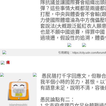
隊抗議並讓國際賽會組織出頭
彈？這些事情大概都是兩邊都
打壓，中央與體委會不會輸(跟
力使國際體壇淪為中方傀儡壓
套說法(大概跟泛藍紅衣人願
也是不願中國退賽，得罪中國
過境遷，假設性的追溯，體委
引用網址：https://city.udn.com/forum
痛
愚民膳打千字回應文，但聯合
我半個小時的苦力，甚恨。以
有語意未足，說明不清，容後
愚民論點有二：
1.北市府處理亞女足台韓戰
islandrepublic