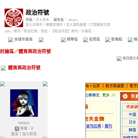
政治符號
市長：
古士塔夫
副市長：
lukacs
加入本城市
｜
推薦本城市
｜
加入我的最愛
｜
訂閱最新文章
udn
／
城市
／
政治社會
／
其他
／
【政治符號】城市
／討論區／
本城市首頁
討論區
精華區
投票區
影像館
推
討論區
／
體育與政治符號
看回應文
體育與政治符號
lukacs
等級：8
留言
｜
加入好友