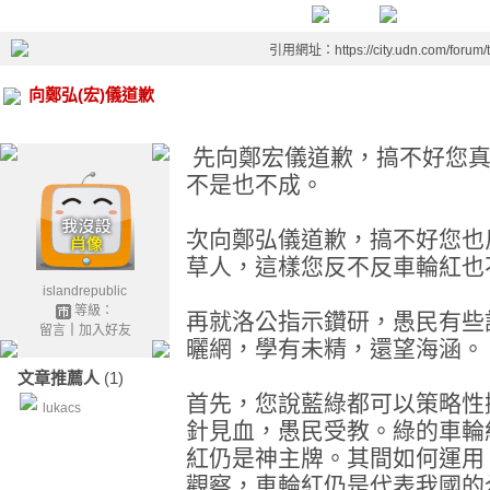
引用網址：https://city.udn.com/forum
向鄭弘(宏)儀道歉
先向鄭宏儀道歉，搞不好您真
不是也不成。
次向鄭弘儀道歉，搞不好您也
草人，這樣您反不反車輪紅也
islandrepublic
等級：
再就洛公指示鑽研，愚民有些
留言
｜
加入好友
曬網，學有未精，還望海涵。
文章推薦人
(1)
首先，您說藍綠都可以策略性
lukacs
針見血，愚民受教。綠的車輪
紅仍是神主牌。其間如何運用
觀察，車輪紅仍是代表我國的