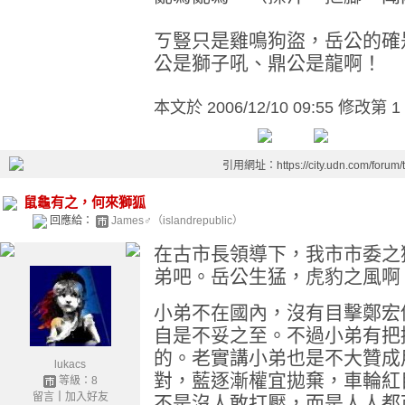
ㄎ豎只是雞鳴狗盜，岳公的確
公是獅子吼、鼎公是龍啊！
本文於
2006/12/10 09:55 修改第 1
引用網址：https://city.udn.com/forum
鼠龜有之，何來獅狐
回應給：
James♂（islandrepublic）
在古市長領導下，我市市委之獅
弟吧。岳公生猛，虎豹之風啊
小弟不在國內，沒有目擊鄭宏
自是不妥之至。不過小弟有把
的。老實講小弟也是不大贊成
lukacs
對，藍逐漸權宜拋棄，車輪紅
等級：8
留言
｜
加入好友
不是沒人敢打壓，而是人人都