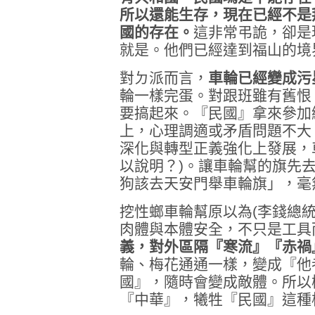
所以還能生存，現在已經不是
國的存在。
這非常弔詭，卻是
就是。他們已經達到福山的境
對ㄉ派而言，
車輪已經變成污
輪一樣完蛋。對跟班雖有舊恨
要搞起來。『民國』拿來參加
上，心理調適或矛盾問題不大
深化與轉型正義強化上發展，
以說明？)。讓車輪幫的旗先
狗該去天安門舉車輪旗」，毫
挖性螂車輪幫原以為(李錢總
肉體與本體安全，不只是工具
義，對外區隔『寒流』『赤禍
輪、梅花通通一樣，變成『他
國』，隨時會變成敵體。所以
『中華』，犧牲『民國』這種