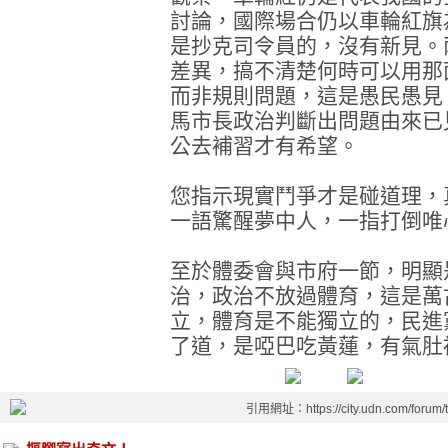
討論，國際場合仍以車輪紅旗
是抄克司令員的，沒有新見。
差異，搞不清楚何時可以用那
而非規則問題，這是愚民愚見
馬市長政治判斷出問題由來已
公去補習才有希望。
您指示現實鬥爭才是碰道理，
一語驚醒夢中人，一指打倒唯
至於體委會與市府一節，明顯
治，政治不放過體育，這是萬
立，體育是不能獨立的，民進
了道，是啞巴吃黃蓮，有氣肚
引用網址：https://city.udn.com/forum