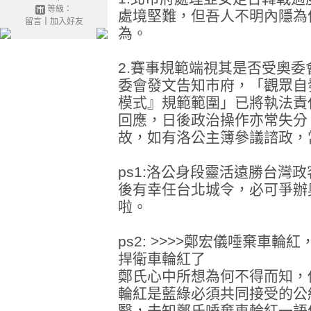
等級：
處境堅難，但吾人不明內隱為
留言
｜
加入好友
為。
2.賽事規範端視其是否受奧
委會發文告知市府，「觀眾自
模式』規範範圍」已將執法責
回應，日後政治操作亦常失分
故，如有洛公主簿參議諮政，
ps1:洛公身段靈活遠勝台灣
後有幸任台北城令，必可爭辦
啦。
ps2: >>>>鄭宏儀唾棄車
捍衛車輪紅了
鄭氏心中所想為何不得而知，
輪紅是藍綠必須共同接受的公
翳，未知鄭氏唾棄車輪紅一語