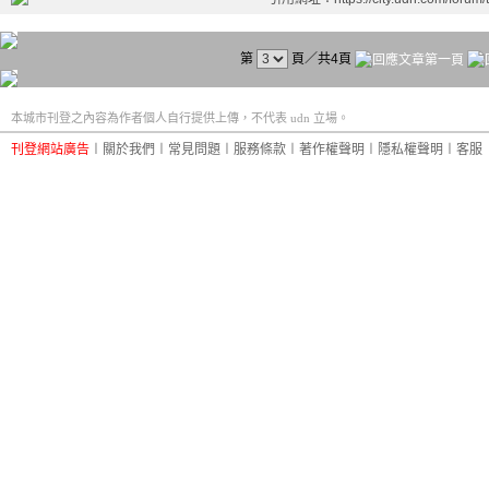
第
頁／共4頁
本城市刊登之內容為作者個人自行提供上傳，不代表 udn 立場。
刊登網站廣告
︱
關於我們
︱
常見問題
︱
服務條款
︱
著作權聲明
︱
隱私權聲明
︱
客服