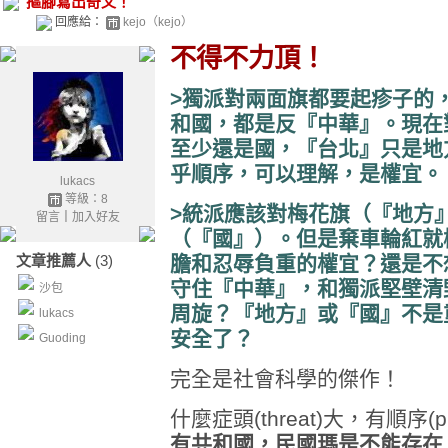
摳腳寫出奇文！
回應給：
kejo（kejo）
不得不力頂！
>獨派對兩面旗都要起疹子的
和國，都是反『中華』。現在
至少還是國，『台北』只是地
乎順序，可以理解，是權宜。
lukacs
等級：8
>統派應該對梅花旗（『地方
留言
｜
加入好友
（『國』）。但是棄車輪紅就
文章推薦人
(3)
膽和忍辱負重的權宜？還是不
守住『中華』，和獨派堅壁清
沙包
周旋？『地方』或『國』不是
lukacs
安全了？
Guoding
完全是社會科學的傑作！
什麼症頭(threat)大，有順序(pri
有共和國，民國瑪是不能存在