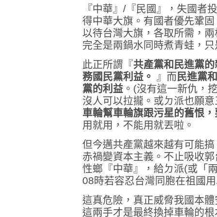
『中華』/『民國』，失國者
得中華大旗。有國者優先鞏固
以待台灣大旗，各取所需，兩
完全是兩鍋水同時煮青蛙，只
此正所謂『
共產黨和民進黨的
務國民黨利益。
』而
民進黨
黨的利益
。(沒有這一新仇，
沒人可以拉攏。或ㄉ派也願意
車輪幫車輪旗跟污星的舊恨，
用就用，不能用就丟啦。
但今邁共產黨越來越有可能搞
赤禍變資本主義。不止吸收郭
性螂『中華』，給ㄉ派(或「
08時若容忍台灣同胞在祖國
這真危險，真正威脅我國本體
這兩手才是最終換掉車輪的根