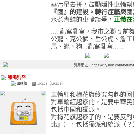
華污星去拼，鼓勵隱性車輪幫
『國』的建設。轉行症藝與國
水煮青蛙的車輪旗爭，
正義在
.....亂寫亂寫，我市之獅ㄎ
公龍、克公獅、岳公虎、詹工
馬、蠅、狗...亂寫亂寫......
引用網址：https://city.udn.com/forum
雞鳴狗盜
回應給：
lukacs（lukacs）
車輪紅和梅花旗終究勾起的回
對車輪紅起疹的，是要中華民
包括中國和獨派。
對梅花旗起疹子的，是要反對
北』），包括獨派和統派（？
kejo