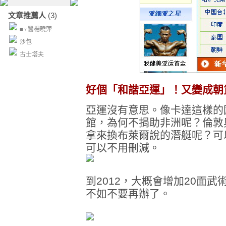
文章推薦人
(3)
■♀醫楊曉萍
沙包
古士塔夫
好個「和諧亞運」！又變成朝
亞運沒有意思。像卡達這樣的
館，為何不捐助非洲呢？倫敦
拿來換布萊爾說的潛艇呢？可
可以不用刪減。
到2012，大概會增加20面
不如不要再辦了。