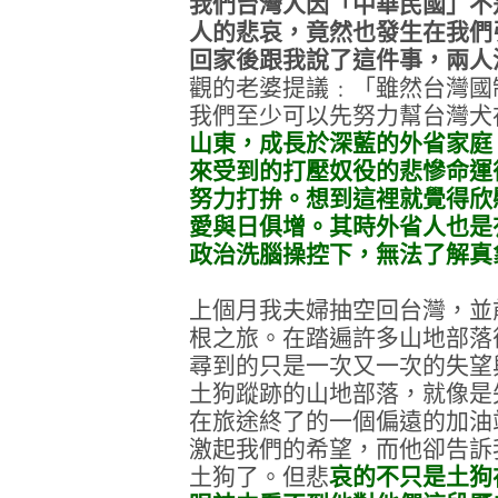
我們台灣人因「中華民國」不
人的悲哀，竟然也發生在我們
回家後跟我說了這件事，兩人
觀的老婆提議﹕「雖然台灣國
我們至少可以先努力幫台灣犬
山東，成長於深藍的外省家庭
來受到的打壓奴役的悲慘命運
努力打拚。想到這裡就覺得欣
愛與日俱增。其時外省人也是
政治洗腦操控下，無法了解真
上個月我夫婦抽空回台灣，並
根之旅。在踏遍許多山地部落
尋到的只是一次又一次的失望
土狗蹤跡的山地部落，就像是
在旅途終了的一個偏遠的加油
激起我們的希望，而他卻告訴
土狗了。但悲
哀的不只是土狗