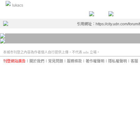
lukacs
引用網址：https://city.udn.com/forum
本城市刊登之內容為作者個人自行提供上傳，不代表 udn 立場。
刊登網站廣告
︱
關於我們
︱
常見問題
︱
服務條款
︱
著作權聲明
︱
隱私權聲明
︱
客服