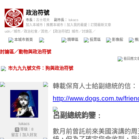
政治符號
市長：
古士塔夫
副市長：
lukacs
加入本城市
｜
推薦本城市
｜
加入我的最愛
｜
訂閱最新文章
udn
／
城市
／
政治社會
／
其他
／
【政治符號】城市
／討論區／
本城市首頁
討論區
精華區
投票區
影像館
推
討論區
／
動物與政治符號
看回應文
市九九九號文件：狗與政治符號
轉載保育人士給副總統的信：
http://www.dogs.com.tw/frie
呂副總統鈞鑒﹕
lukacs
等級：8
數月前曾託前來美國演講的周
留言
｜
加入好友
統，但為了確定您會收到，我