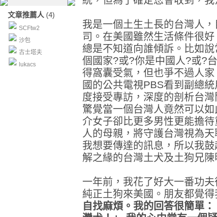
文章推薦人
(4)
我是一個土生土長的台灣人，
SCFtw2
司。在美國雖然生活條件很好
沙包
總是不知道向誰傾訴。比如說
古士塔夫
個國家?或?你是中國人?或?
lukacs
得窩囊受氣，但也爭不過人家
國的公共電視PBS看到副總
度接受專訪，深度的剖析台灣
驚覺當一個台灣人竟然可以如
介女子卻比更多男性更能擔待
人的母親，將守護台灣視為天
我想要傳達的訊息，所以我鼓
解之緣的台灣土犬及土狗兄陳
一年前，我花了好大一番功夫
純正土狗來美國。朋友都覺得
自找麻煩。我的回答很簡單：