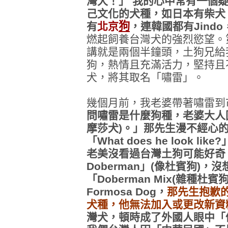
灣犬！」 我的心中常有一個
己文化的犬種，如日本有柴犬
狗
有
北京
，連韓國都有Jind
燃起飼養台灣犬的強烈慾望。
講就是兩個半鐘頭，土狗兄給
狗，熱情且充滿活力，堅持且
犬，將其取名「嘯雷」。
幾個月前，我老婆帶著嘯雷到
問嘯雷是什麼狗種，老婆大人回答
摩莎犬)。」那先生漫不經心
「What does he look l
老美沒看過台灣土狗可能好奇，
Doberman」(像杜賓狗)
「Doberman Mix(雜種
Formosa Dog，
那先生抱歉
犬種，他無法加入或更改新資
灣犬，頓時成了外國人眼中「