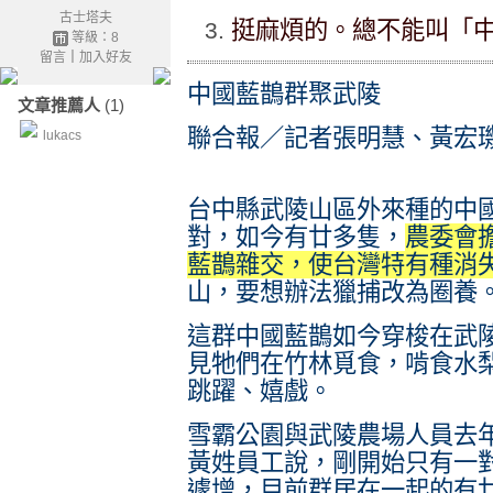
古士塔夫
挺麻煩的。總不能叫「
等級：8
留言
｜
加入好友
中國藍鵲群聚武陵
文章推薦人
(1)
聯合報／記者張明慧、黃宏璣／台
lukacs
台中縣武陵山區外來種的中
對，如今有廿多隻，
農委會
藍鵲雜交，使台灣特有種消
山，要想辦法獵捕改為圈養
這群中國藍鵲如今穿梭在武
見牠們在竹林覓食，啃食水
跳躍、嬉戲。
雪霸公園與武陵農場人員去
黃姓員工說，剛開始只有一
遽增，目前群居在一起的有