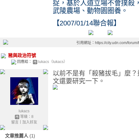
捉，基於人道立場不會撲殺
武陵農場、動物園圈養。
【2007/01/14聯合報】
引用網址：https://city.udn.com/forum
豬與政治符號
回應給：
lukacs（lukacs）
以前不是有「殺豬拔毛」麼？還
文還要研究一下。
lukacs
等級：8
留言
｜
加入好友
文章推薦人
(1)