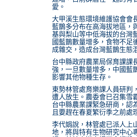
愛。
大甲溪生態環境維護協會會
藍鵲多分布在高海拔地區，
基與梨山等中低海拔的台灣
國藍鵲數量增多，食物不足
成雜交，造成台灣藍鵲生態
台中縣政府農業局保育課課
強，一旦數量增多，中國藍
影響其他物種生存。
東勢林管處育樂課人員研判
遭人放生。農委會已召集雪
台中縣農業課緊急研商，認
且要趕在春夏繁衍季之前處
李代娟說，林管處已派人上
地，將與特有生物研究中心