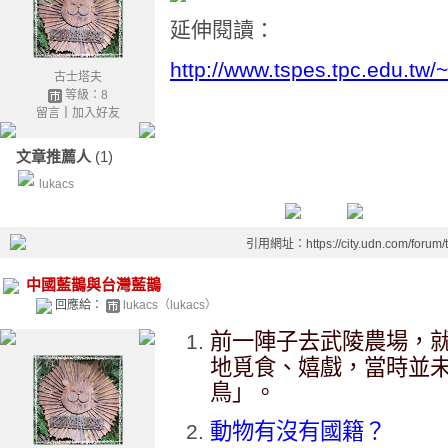
延伸閱讀：
http://www.tspes.tpc.edu.tw
古士塔夫
等級：8
留言
｜
加入好友
文章推薦人
(1)
lukacs
引用網址：https://city.udn.com/forum
中國藍鵲與台灣藍鵲
回應給：
lukacs（lukacs）
前一陣子去武陵農場，
地覓食、嬉戲，當時並
鳥」。
動物有沒有國籍？