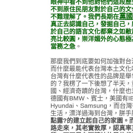
眼神中看不到他對他們這段歷
不到原住民朋友對於自己的文
黨國
不難理解了。我們長期在
真正去認識自己，發掘自己，
於自己的語言文化都棄之如敝
亮比較圓，崇洋媚外的心態極
當務之急
。
那麼我們到底要如何加強對台
而什麼最能代表台灣本土文化
台灣有什麼代表性的品牌是舉
的？我楞了一下後想了半天，
國、經濟奇蹟的台灣，什麼也沒有
德國有BMW、賓士，美國有I
Hyundai、Samsung，
生活，漂洋過海到台灣，胼手
點露?的建立起自己的家園。
路走來，其老實敦厚，認真率