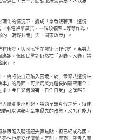
藍營選民，另一方面騙取綠營選票，本以為
合理化的情況下，變成「拿香跟著拜，選情
戳廣告、水電帳單廣告、一階段領票...等等作為，
然的「朝野共識」與「國家政策」。
雖有所覺，與國民黨在戰術上作切割。馬英九
回應謝，但國民黨卻仍然在「返聯、入聯」議
路跑」。
計，終將使自己陷入困境，於二零零八選情來
抽車」的局面，可笑馬英九還妄圖騙票兩全！
之舉，今日又何須有「自作自受」之嘆呢？
黨入聯腳步那刻起，議題早無真假之分。縱使
個動輒以選舉考量為優先的政黨，又怎有能力
轉移跟隨入聯議題失算焦點，但已經成為國、
？恐怕也得交代清楚。否則，等到二零零八開