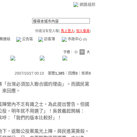
網路城邦
你還沒有登入喔(
馬上登入
/
加入會員
)
薦連結
公告區
訪客簿
市政中心
(0)
字體：
小
中
大
2007/10/27 00:10 瀏覽
1,385
｜回應
0
｜
推薦
9
條「台灣必須加入聯合國的理由」。而國民黨
」來回應。
藍陣營內不乏有識之士，為此提出警告。但國
公投，明年就不用選了」！吳敦義起鬨稱：
疾呼：「我們的版本比較好」！
動下，返聯公投案風光上陣，與民進黨撕殺。