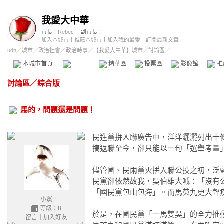
我愛大中華
市長：
Rebec
副市長：
加入本城市
｜
推薦本城市
｜
加入我的最愛
｜
訂閱最新文章
udn
／
城市
／
政治社會
／
政治時事
／
【我愛大中華】城市
／討論區／
本城市首頁
討論區
精華區
投票區
影像館
推
討論區
／
綜合版
馬的，問題還是問題！
民進黨拼入聯廣告中，洋洋灑灑列出十
搞返聯至今，卻只能以一句「選舉考量
儘管國、民兩黨火拼入聯公投之初，泛
民黨卻依然故我，吳伯雄大喊：「沒有
「國民黨包山包海」。而馬英九更大聲
小鯊
等級：8
於是，在國民黨「一馬雙吳」的全力推
留言
｜
加入好友