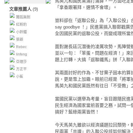
馬英九和國民黨滿打滿算，一方面吃定
「拿香跟著拜，選情不會壞」。
文章推薦人
(9)
獨孤無劍
豈料卻在「返聯公投」為「入聯公投」
紅粉豹
say goodbye ！」民進黨搞入聯郵
小鈴鐺
全因國民黨的返聯公投，而變成理所當
張爺
面對謝長廷沉潛後的凌厲攻勢，馬陣營
Rebec
並以一句：「笨蛋，問題在經濟！」來
linfeng
題上打轉，大搞「返聯鐵馬」拼「入聯
亞理莎
方正平
其兩面討好的作為、不甘棄子固本的算
小鯊
說，更是雪上加霜。眼前已經是「將軍
馬英九和國民黨既然有往日「不受教」
當國民黨以選舉為考量，盲目跟隨民進
民生經濟為國家當前首要之務，試問一
搞好？藍綠兩黨皆然！
今天馬英九雖欲以經濟議題拉回頹勢，
民兩黨「共識」的入聯公投該如何解決