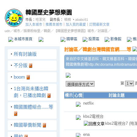
韓國歷史夢想樂園
市長：
哈潔兒
副市長：
楠楠
、
ababc61
加入本城市
｜
推薦本城市
｜
加入我的最愛
｜
訂閱最新文章
udn
／
城市
／
娛樂粉絲堡
／
韓劇
／
【韓國歷史夢想樂園】城市
／討論區／
本城市首頁
討論區
精華區
投票區
影像館
推
討論區
／
韓劇台灣韓國官網......等
‧
所有討論版
來自於中文維基百科、韓文維基百科、韓國偶像劇
韓國偶像劇場http://kr.dorama.info/drama/dr
‧
不分版
‧
boom
第
‧
1台灣尚未播出韓
劇，已播出韓劇
標示
心情
討論主題
netflix
‧
韓國團體組合......等
kbs2電視台
kbs2電視台7
(哈
‧
韓國華僑新聞
ena
‧
學校