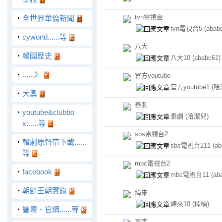
tvn電視台
‧
全世界華僑新聞
tvn電視台5
(abab
‧
cyworld......等
八大
‧
韓國歷史
八大10
(ababc61)
‧
......》
官方youtube
官方youtube1
(哈
‧
大奧
泰劇
‧
youtube&clubbo
泰劇
(哈潔兒)
x......等
sbs電視台2
‧
韓劇原聲帶下載......
sbs電視台211
(ab
等
mbc電視台2
‧
facebook
mbc電視台11
(ab
‧
朝鮮王朝實錄
緯來
緯來10
(楠楠)
‧
論壇、官網......等
東森