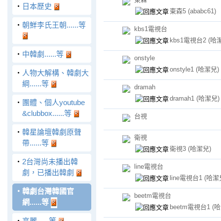
‧
日本歷史
東森5
(ababc61)
‧
朝鮮李氏王朝......等
kbs1電視台
kbs1電視台2
(哈
‧
中韓劇......等
onstyle
onstyle1
(哈潔兒)
‧
人物大解構、韓劇大
綱......等
dramah
dramah1
(哈潔兒)
‧
團體、個人youtube
&clubbox......等
台視
‧
韓星論壇韓劇原聲
衛視
帶......等
衛視3
(哈潔兒)
‧
2台灣尚未播出韓
line電視台
劇，已播出韓劇
line電視台1
(哈潔
‧
韓劇台灣韓國官
beetm電視台
網......等
beetm電視台1
(
‧
高麗......等