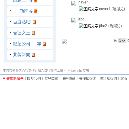
naver
naver1
(哈潔兒)
‧
......新聞等
jtbc
‧
百度貼吧!
jtbc2
(哈潔兒)
‧
善德女王
第
‧
經紀公司......等
‧
北韓新聞
本城市刊登之內容為作者個人自行提供上傳，不代表 udn 立場。
刊登網站廣告
︱
關於我們
︱
常見問題
︱
服務條款
︱
著作權聲明
︱
隱私權聲明
︱
客服