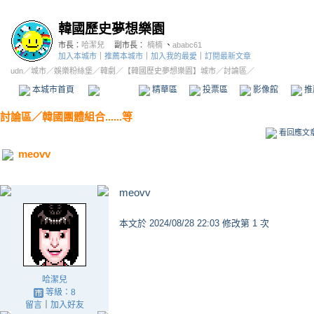
韓國歷史夢想樂園
市長：
哈潔兒
副市長：
楠楠
、
ababc61
加入本城市
｜
推薦本城市
｜
加入我的最愛
｜
訂閱最新文章
udn
／
城市
／
娛樂粉絲堡
／
韓劇
／
【韓國歷史夢想樂園】城市
／討論區／
本城市首頁
討論區
精華區
投票區
影像館
推
討論區
／
韓國團體組合......等
看回應文
meovv
meovv
本文於
2024/08/28 22:03 修改第 1 次
哈潔兒
等級：8
留言
｜
加入好友