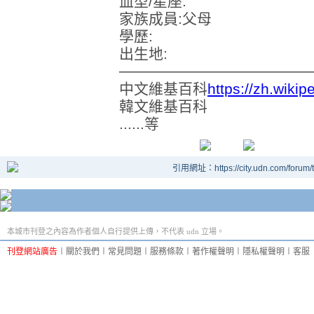
血型/星座:
家族成員:父母
學歷:
出生地:
──────────────────
中文維基百科
https://zh.wiki
韓文維基百科
......等
引用網址：https://city.udn.com/forum
本城市刊登之內容為作者個人自行提供上傳，不代表 udn 立場。
刊登網站廣告
︱
關於我們
︱
常見問題
︱
服務條款
︱
著作權聲明
︱
隱私權聲明
︱
客服