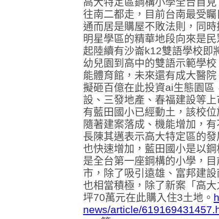
高大特定區鋼構小學全台首見
往南二都走，目前台南最受矚
通而居是購屋不敗法則，同時
明星學區的精華地段向來是民眾
起陸續有沙崙k12雙語學校
幼兒園到高中的雙語示範學校
能體育館，未來還有成大醫院
擬砸百億在此投資ai生態園
設、三發地產、春福建設等上
有藍田國小已經動土，該校位
隨著建案落成、機能增加，有
長陳其邁表示高大特定區的發
也快速增加，藍田國小是以鋼
是全台第一座鋼構的小學，目
市，除了吸引遠雄、富邦建設
也相當積極，除了新案「高大
坪70萬元在此購入住3土地。
h
news/article/619169431457.