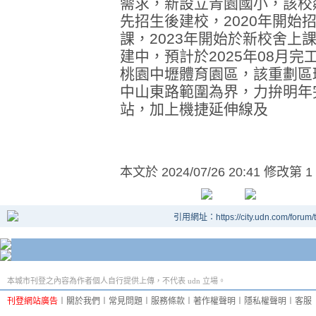
需求，新設立青園國小，該校
先招生後建校，2020年開始
課，2023年開始於新校舍上
建中，預計於2025年08月
桃園中壢體育園區，該重劃區
中山東路範圍為界，力拚明年
站，加上機捷延伸線及
本文於
2024/07/26 20:41 修改第 1
引用網址：https://city.udn.com/forum
本城市刊登之內容為作者個人自行提供上傳，不代表 udn 立場。
刊登網站廣告
︱
關於我們
︱
常見問題
︱
服務條款
︱
著作權聲明
︱
隱私權聲明
︱
客服