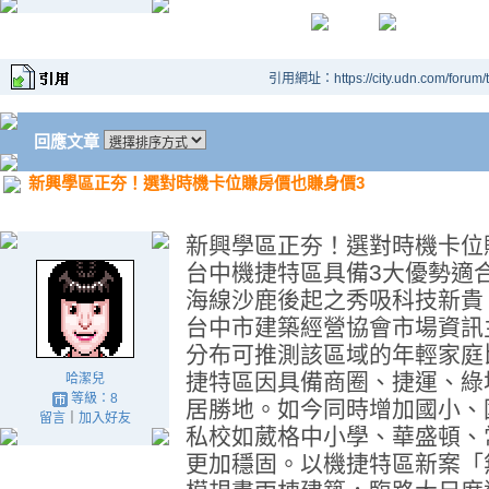
引用網址：https://city.udn.com/forum
回應文章
新興學區正夯！選對時機卡位賺房價也賺身價3
新興學區正夯！選對時機卡位
台中機捷特區具備3大優勢適
海線沙鹿後起之秀吸科技新貴
台中市建築經營協會市場資訊
分布可推測該區域的年輕家庭
捷特區因具備商圈、捷運、綠
哈潔兒
等級：8
居勝地。如今同時增加國小、
留言
｜
加入好友
私校如葳格中小學、華盛頓、
更加穩固。以機捷特區新案「