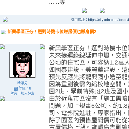
......等
引用網址：https://city.udn.com/forum
新興學區正夯！選對時機卡位賺房價也賺身價2
新興學區正夯！選對時機卡位
未來捷運綠線延伸中壢，交通
公頃的住宅區，可容納1.2萬
如國泰建設、美麗華建設、遠
預先反應先將龍興國小遷至龍
因為重劃後需內縮校地空間，
哈潔兒
等級：8
園2班、學前特殊班2班及國
留言
｜
加入好友
由於近舊市區沒有「施工黑暗
問題，加上規畫6公頃、約1.
司、電影院進駐，專家指出，
除了園區內預售屋開價可能從
古屋價格上漲。寶麟廣告副總