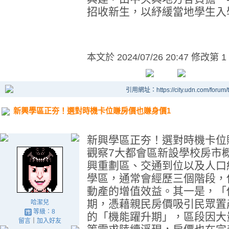
招收新生，以紓緩當地學生入
本文於
2024/07/26 20:47 修改第 1
引用網址：https://city.udn.com/forum
新興學區正夯！選對時機卡位賺房價也賺身價1
新興學區正夯！選對時機卡位
觀察7大都會區新設學校房市
興重劃區、交通到位以及人口
學區，通常會經歷三個階段，
動產的增值效益。其一是，「
期，憑藉親民房價吸引民眾置
哈潔兒
等級：8
的「機能躍升期」，區段因大
留言
｜
加入好友