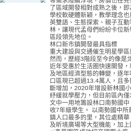
等需求陸續浮現，房價也在完
了區域開發相對成熟之後，即
學校軟硬體新穎，教學理念也
英雙語、生態探索、親子互動
林，讓現代孟母們紛紛卡位新
區段領先地位。
林口新市鎮開發最具指標
重大建設與交通催生明星學區
然而，歷經3階段至今的像是
近年受惠於生活圈快速開發，
及地區經濟型態的轉變，逐年
口區現已超過13.4萬人，且
斷增加，2020年增設新林國
紓緩就學壓力，但目前區內僅
文中一用地籌設林口南勢國中，
收7年級學生。 以南勢國中
鎮人口最多的里，其位處精華，擁
及昕境廣場等大型機能，加上