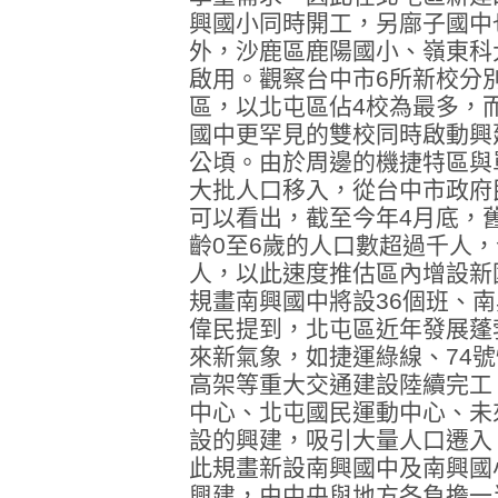
興國小同時開工，另廍子國中也
外，沙鹿區鹿陽國小、嶺東科
啟用。觀察台中市6所新校分
區，以北屯區佔4校為最多，
國中更罕見的雙校同時啟動興建
公頃。由於周邊的機捷特區與
大批人口移入，從台中市政府
可以看出，截至今年4月底，舊
齡0至6歲的人口數超過千人，今
人，以此速度推估區內增設新
規畫南興國中將設36個班、南
偉民提到，北屯區近年發展蓬
來新氣象，如捷運綠線、74
高架等重大交通建設陸續完工
中心、北屯國民運動中心、未
設的興建，吸引大量人口遷入
此規畫新設南興國中及南興國小
興建，由中央與地方各負擔一