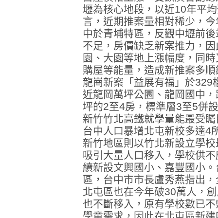
壢為核心地段，以近10年平均
言，近期推案量相對稀少，今年
中於青埔特區，反觀中壢前後
不足，房價缺乏新案推力，因
園、大園等地上漲幅度，同時
購屋等能量，造成新推案多順
龍崗新案「益展有福」於32
近龍岡萬坪公園、龍岡國中，距
坪的2至4房，標準層3至5併設
新竹竹北高鐵就學量能最受矚
台中人口暴增北屯新校多達4
新竹地區則以竹北新設立學校
吸引大量人口移入，學校供不
續新設文興國小、嘉豐國小。
區，台中市市長盧秀燕指出，
北屯區也在今年破30萬人，
也不斷移入，原有學校數已不
學童需求，因此在北屯區新建