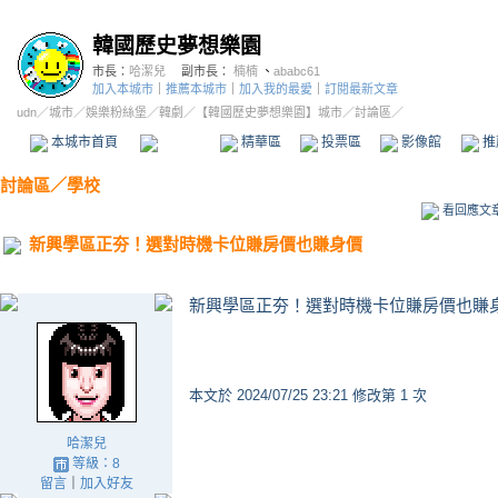
韓國歷史夢想樂園
市長：
哈潔兒
副市長：
楠楠
、
ababc61
加入本城市
｜
推薦本城市
｜
加入我的最愛
｜
訂閱最新文章
udn
／
城市
／
娛樂粉絲堡
／
韓劇
／
【韓國歷史夢想樂園】城市
／討論區／
本城市首頁
討論區
精華區
投票區
影像館
推
討論區
／
學校
看回應文
新興學區正夯！選對時機卡位賺房價也賺身價
新興學區正夯！選對時機卡位賺房價也賺
本文於
2024/07/25 23:21 修改第 1 次
哈潔兒
等級：8
留言
｜
加入好友