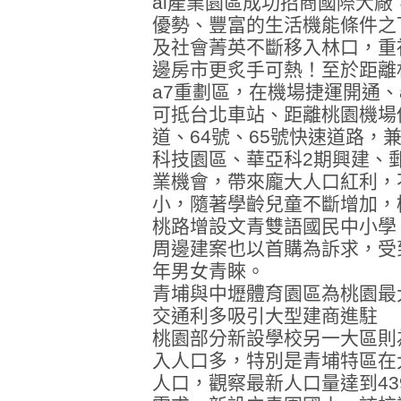
ai產業園區成功招商國際大
優勢、豐富的生活機能條件之
及社會菁英不斷移入林口，重
邊房市更炙手可熱！至於距離
a7重劃區，在機場捷運開通、
可抵台北車站、距離桃園機場
道、64號、65號快速道路，
科技園區、華亞科2期興建、
業機會，帶來龐大人口紅利，
小，隨著學齡兒童不斷增加，
桃路增設文青雙語國民中小學
周邊建案也以首購為訴求，受
年男女青睞。
青埔與中壢體育園區為桃園最
交通利多吸引大型建商進駐
桃園部分新設學校另一大區則
入人口多，特別是青埔特區在
人口，觀察最新人口量達到43