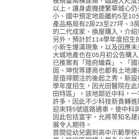
模規畫兩棟建築，臨路大尺度
以上，讓身處機捷繁華城心仍
小、國中預定地距離約5至10
產品格局有2房23至27坪、3
的二代成家、換屋購入，介紹
另外，預計於114學年度招
小新生爆滿現象，以及因應未
大城地產也在05月初公告購入
已推案有「陸府織森」、「國
固、坤悅等建商也都有土地庫
是值得關注的後起之秀，新設
學年度招生，因光田醫院在此
田特區」。該地鄰近中科，一
許多，因此不少科技新貴轉進
迎來特5號道路通車，使中科
因此包括富宇、允將等知名建
展令人期待。
首間從幼兒園到高中示範學校