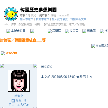
韓國歷史夢想樂園
市長：
哈潔兒
副市長：
楠楠
、
ababc61
加入本城市
｜
推薦本城市
｜
加入我的最愛
｜
訂閱最新文章
udn
／
城市
／
娛樂粉絲堡
／
韓劇
／
【韓國歷史夢想樂園】城市
／討論區／
本城市首頁
討論區
精華區
投票區
影像館
推
討論區
／
韓國團體組合......等
看回應文
asc2nt
asc2nt
本文於
2024/05/06 18:02 修改第 1 次
哈潔兒
等級：8
留言
｜
加入好友