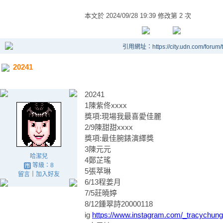
本文於
2024/09/28 19:39 修改第 2 次
引用網址：https://city.udn.com/forum
20241
20241
1陳紫佟xxxx
獎項:現場我最喜愛佳麗
2/9陳甜甜xxxx
獎項:最佳腕錶演繹獎
3陳元元
哈潔兒
4鄭芷瑤
等級：8
5張萃琳
留言
｜
加入好友
6/13程姜月
7/5莊曉婷
8/12鍾翠詩20000118
ig
https://www.instagram.com/_tracychung