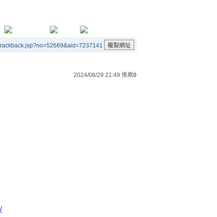
/trackback.jsp?no=52669&aid=7237141
2024/08/29 21:49
推薦
0
/