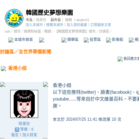
韓國歷史夢想樂園
市長：
哈潔兒
副市長：
楠楠
、
ababc61
加入本城市
｜
推薦本城市
｜
加入我的最愛
｜
訂閱最新文章
udn
／
城市
／
娛樂粉絲堡
／
韓劇
／
【韓國歷史夢想樂園】城市
／討論區／
本城市首頁
討論區
精華區
投票區
影像館
推
討論區
／
全世界華僑新聞
看回應文
香港小姐
香港小姐
以下這些推特(twitter)、臉書(facebook)
youtube......等來自於中文維基百
謝。
本文於
2024/07/25 11:41 修改第 10 次
哈潔兒
等級：8
留言
｜
加入好友