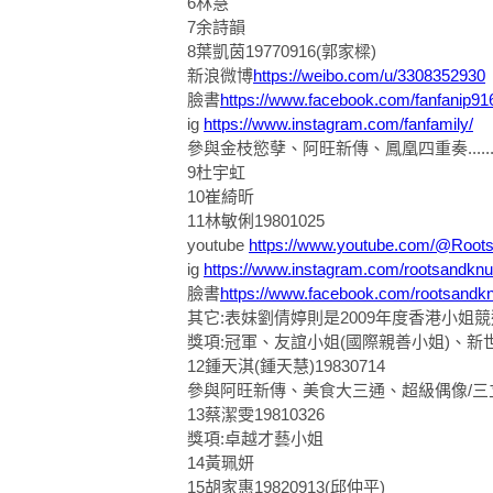
6林慧
7余詩韻
8葉凱茵19770916(郭家樑)
新浪微博
https://weibo.com/u/3308352930
臉書
https://www.facebook.com/fanfanip91
ig
https://www.instagram.com/fanfamily/
參與金枝慾孽、阿旺新傳、鳳凰四重奏....
9杜宇虹
10崔綺昕
11林敏俐19801025
youtube
https://www.youtube.com/@Root
ig
https://www.instagram.com/rootsandknu
臉書
https://www.facebook.com/rootsandk
其它:表妹劉倩婷則是2009年度香港小姐
獎項:冠軍、友誼小姐(國際親善小姐)、
12鍾天淇(鍾天慧)19830714
參與阿旺新傳、美食大三通、超級偶像/三立/台
13蔡潔雯19810326
獎項:卓越才藝小姐
14黃珮妍
15胡家惠19820913(邱仲平)