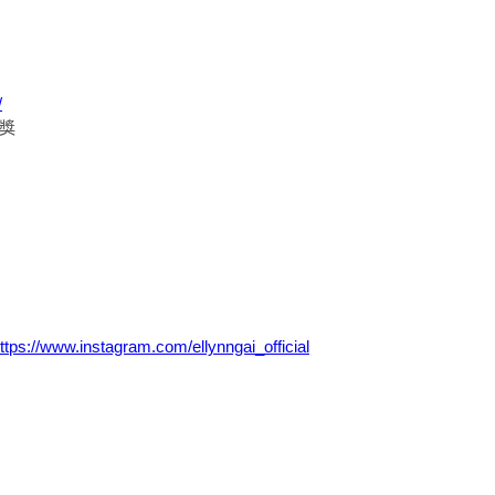
/
神獎
ttps://www.instagram.com/ellynngai_official