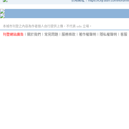
引用網址：https://city.udn.com/forum
本城市刊登之內容為作者個人自行提供上傳，不代表 udn 立場。
刊登網站廣告
︱
關於我們
︱
常見問題
︱
服務條款
︱
著作權聲明
︱
隱私權聲明
︱
客服