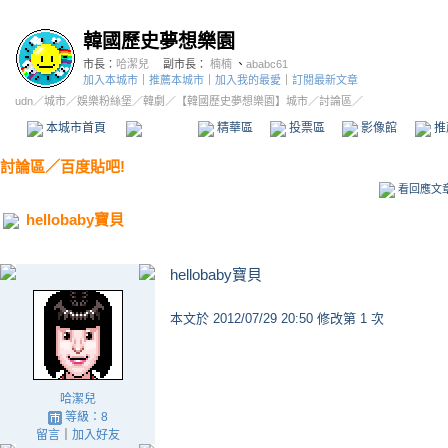
韓國歷史夢想樂園
市長：
哈潔兒
副市長：
楠楠
、
ababc61
加入本城市
｜
推薦本城市
｜
加入我的最愛
｜
訂閱最新文章
udn
／
城市
／
娛樂粉絲堡
／
韓劇
／
【韓國歷史夢想樂園】城市
／討論區／
本城市首頁
討論區
精華區
投票區
影像館
推
討論區
／
百度貼吧!
看回應文
hellobaby寶貝
hellobaby寶貝
本文於
2012/07/29 20:50 修改第 1 次
哈潔兒
等級：8
留言
｜
加入好友