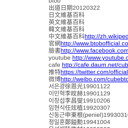
btob
出道日期20120322
日文維基百科
英文維基百科
韓文維基百科
中文維基百科
http://zh.wikip
官網
http://www.btobofficial.c
臉書
http://www.facebook.com
youtube
http://www.youtube.c
cafe
http://cafe.daum.net/cu
推特
https://twitter.com/officia
微博
http://weibo.com/cubebt
서은광徐恩光19901122
이민혁李旼赫19901129
이창섭李昌燮19910206
임현식任炫植19920307
신동근申東根(peniel)1993031
정일훈鄭鎰勳19941004