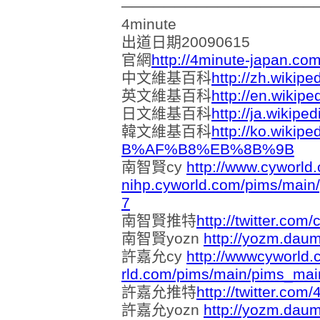
──────────────────
4minute
出道日期20090615
官網
http://4minute-japan.com
中文維基百科
http://zh.wikipe
英文維基百科
http://en.wikipe
日文維基百科
http://ja.wikipe
韓文維基百科
http://ko.wiki
B%AF%B8%EB%8B%9B
南智賢cy
http://www.cyworld
nihp.cyworld.com/pims/main
7
南智賢推特
http://twitter.com
南智賢yozn
http://yozm.daum
許嘉允cy
http://wwwcyworld
rld.com/pims/main/pims_ma
許嘉允推特
http://twitter.com
許嘉允yozn
http://yozm.dau