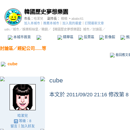
韓國歷史夢想樂園
市長：
哈潔兒
副市長：
楠楠
、
ababc61
加入本城市
｜
推薦本城市
｜
加入我的最愛
｜
訂閱最新文章
udn
／
城市
／
娛樂粉絲堡
／
韓劇
／
【韓國歷史夢想樂園】城市
／討論區／
本城市首頁
討論區
精華區
投票區
影像館
推
討論區
／
經紀公司......等
看回應文
cube
cube
本文於
2011/09/20 21:16 修改第 8
哈潔兒
等級：8
留言
｜
加入好友