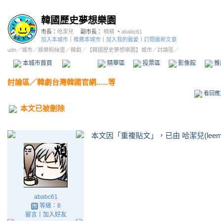
韓國歷史夢想樂園
市長：
哈潔兒
副市長：
楠楠
、
ababc61
加入本城市
｜
推薦本城市
｜
加入我的最愛
｜
訂閱最新文章
udn
／
城市
／
娛樂粉絲堡
／
韓劇
／
【韓國歷史夢想樂園】城市
／討論區／
本城市首頁
討論區
精華區
投票區
影像館
推
討論區
／
韓劇台灣韓國官網......等
看回應
本文已被刪除
本文因「重複貼文」，已由 哈潔兒(leemi
ababc61
等級：8
留言
｜
加入好友