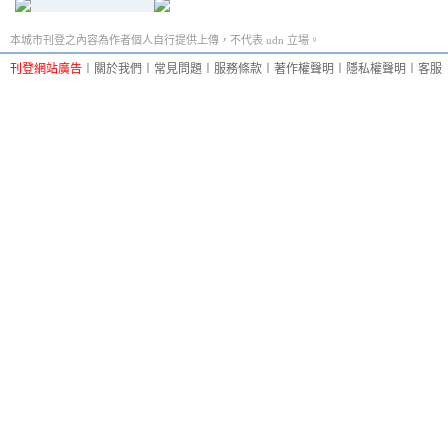
本城市刊登之內容為作者個人自行提供上傳，不代表 udn 立場。
刊登網站廣告
︱
關於我們
︱
常見問題
︱
服務條款
︱
著作權聲明
︱
隱私權聲明
︱
客服