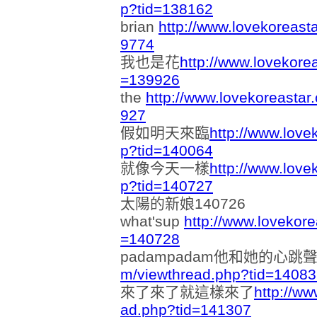
p?tid=138162
brian
http://www.lovekoreast
9774
我也是花
http://www.lovekore
=139926
the
http://www.lovekoreasta
927
假如明天來臨
http://www.love
p?tid=140064
就像今天一樣
http://www.love
p?tid=140727
太陽的新娘140726
what'sup
http://www.lovekor
=140728
padampadam他和她的心跳
m/viewthread.php?tid=1408
來了來了就這樣來了
http://w
ad.php?tid=141307