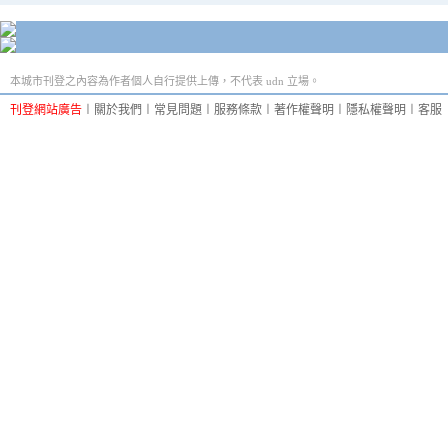
本城市刊登之內容為作者個人自行提供上傳，不代表 udn 立場。
刊登網站廣告
︱
關於我們
︱
常見問題
︱
服務條款
︱
著作權聲明
︱
隱私權聲明
︱
客服