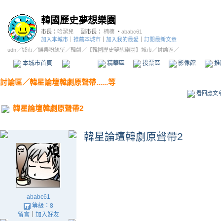
韓國歷史夢想樂園
市長：
哈潔兒
副市長：
楠楠
、
ababc61
加入本城市
｜
推薦本城市
｜
加入我的最愛
｜
訂閱最新文章
udn
／
城市
／
娛樂粉絲堡
／
韓劇
／
【韓國歷史夢想樂園】城市
／討論區／
本城市首頁
討論區
精華區
投票區
影像館
推
討論區
／
韓星論壇韓劇原聲帶......等
看回應文
韓星論壇韓劇原聲帶2
韓星論壇韓劇原聲帶2
ababc61
等級：8
留言
｜
加入好友