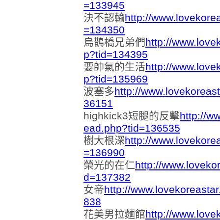
=133945
決不認輸
http://www.lovekore
=134350
烏鵲橋兄弟們
http://www.love
p?tid=134395
要帥氣的生活
http://www.love
p?tid=135969
波塞多
http://www.lovekoreas
36151
highkick3短腿的反擊
http://w
ead.php?tid=136535
樹大根深
http://www.lovekore
=136990
榮光的在仁
http://www.loveko
d=137382
女帝
http://www.lovekoreasta
838
花美男拉麵館
http://www.love