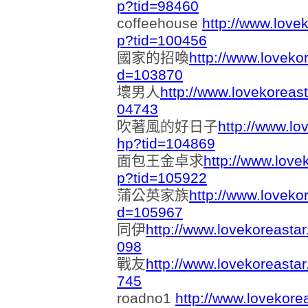
p?tid=98460
coffeehouse
http://www.love
p?tid=100456
國家的招喚
http://www.loveko
d=103870
壞男人
http://www.lovekoreas
04743
吹著風的好日子
http://www.lo
hp?tid=104869
面包王金卓求
http://www.love
p?tid=105922
蒲公英家族
http://www.loveko
d=105967
同伊
http://www.lovekoreasta
098
戰友
http://www.lovekoreasta
745
roadno1
http://www.lovekore