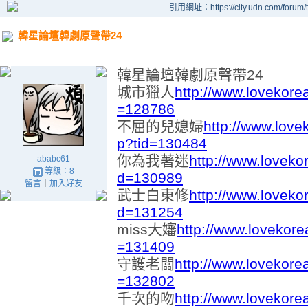
引用網址：https://city.udn.com/forum
韓星論壇韓劇原聲帶24
韓星論壇韓劇原聲帶24
城市獵人
http://www.lovekore
=128786
不屈的兒媳婦
http://www.love
p?tid=130484
你為我著迷
http://www.loveko
ababc61
等級：8
d=130989
留言
｜
加入好友
武士白東修
http://www.loveko
d=131254
miss大嬸
http://www.lovekore
=131409
守護老闆
http://www.lovekore
=132802
千次的吻
http://www.lovekore