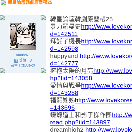
韓星論壇韓劇原聲帶25
韓星論壇韓劇原聲帶25
暴力羅曼史
http://www.loveko
d=142511
拜託了機長
http://www.loveko
d=142598
happyand
http://www.loveko
ababc61
等級：8
d=142777
留言
｜
加入好友
擁抱太陽的月亮
http://www.lo
hp?tid=143058
愛情與戰爭
http://www.loveko
d=143288
福熙姊姊
http://www.lovekore
=143696
蠑螈道士和影子操作團
http:/
read.php?tid=143897
dreamhigh2
http://www.love