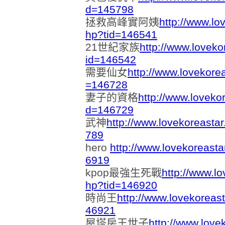
d=145798
拯救高峰實阿姨
http://www.lo
hp?tid=146541
21世紀家族
http://www.loveko
id=146542
需要仙女
http://www.lovekore
=146728
妻子的資格
http://www.loveko
d=146729
武神
http://www.lovekoreasta
789
hero
http://www.lovekoreast
6919
kpop最強生死戰
http://www.l
hp?tid=146920
時尚王
http://www.lovekoreas
46921
屋塔房王世子
http://www.love