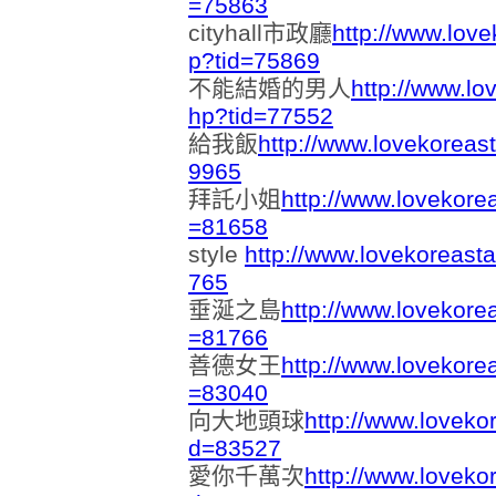
=75863
cityhall市政廳
http://www.lov
p?tid=75869
不能結婚的男人
http://www.lo
hp?tid=77552
給我飯
http://www.lovekoreas
9965
拜託小姐
http://www.lovekore
=81658
style
http://www.lovekoreast
765
垂涎之島
http://www.lovekore
=81766
善德女王
http://www.lovekore
=83040
向大地頭球
http://www.loveko
d=83527
愛你千萬次
http://www.loveko