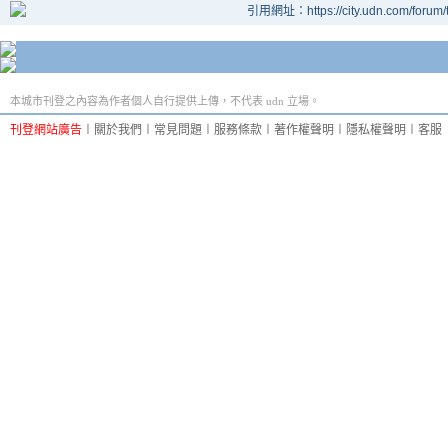
引用網址：https://city.udn.com/forum
本城市刊登之內容為作者個人自行提供上傳，不代表 udn 立場。
刊登網站廣告
︱
關於我們
︱
常見問題
︱
服務條款
︱
著作權聲明
︱
隱私權聲明
︱
客服