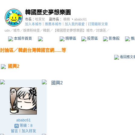
韓國歷史夢想樂園
市長：
哈潔兒
副市長：
楠楠
、
ababc61
加入本城市
｜
推薦本城市
｜
加入我的最愛
｜
訂閱最新文章
udn
／
城市
／
娛樂粉絲堡
／
韓劇
／
【韓國歷史夢想樂園】城市
／討論區／
本城市首頁
討論區
精華區
投票區
影像館
推
討論區
／
韓劇台灣韓國官網......等
看回應文
國興2
國興2
ababc61
等級：8
留言
｜
加入好友