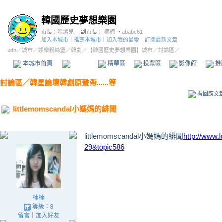
韓國歷史夢想樂園
市長：
哈潔兒
副市長：
楠楠
、
ababc61
加入本城市
｜
推薦本城市
｜
加入我的最愛
｜
訂閱最新文章
udn
／
城市
／
娛樂粉絲堡
／
韓劇
／
【韓國歷史夢想樂園】城市
／討論區／
本城市首頁
討論區
精華區
投票區
影像館
推
討論區
／
韓星論壇韓劇原聲帶......等
看回應文
littlemomscandal小媽媽的緋聞
littlemomscandal小媽媽的緋聞
http://www.
29&topic586
楠楠
等級：8
留言
｜
加入好友