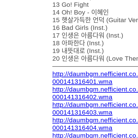
13 Go! Fight
14 Oh! Boy - 이혜인
15 햇살가득한 언덕 (Guitar
16 Bad Girls (Inst.)
17 인생은 아름다워 (Inst
18 아파한다 (Inst.)
19 내뜻대로 (Inst.)
20 인생은 아름다워 (Love The
──────────────────
http://daumbgm.nefficient.
000141316401.wma
http://daumbgm.nefficient.
000141316402.wma
http://daumbgm.nefficient.
000141316403.wma
http://daumbgm.nefficient.
000141316404.wma
http://daumbgm.nefficient.