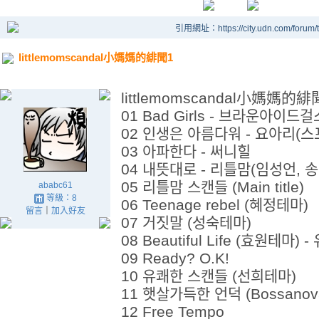
引用網址：https://city.udn.com/forum
littlemomscandal小媽媽的緋聞1
littlemomscandal小媽媽的緋
01 Bad Girls - 브라
02 인생은 아름다워 - 요
03 아파한다 - 써니힐
04 내뜻대로 - 리틀맘(임성
05 리틀맘 스캔들 (Main ti
ababc61
等級：8
06 Teenage rebel (혜
留言
｜
加入好友
07 거짓말 (성숙테마)
08 Beautiful Life (효
09 Ready? O.K!
10 유쾌한 스캔들 (선희
11 햇살가득한 언덕 (Bossa
12 Free Tempo