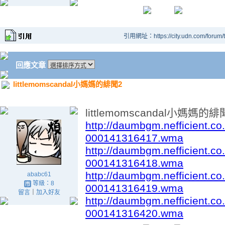
引用網址：https://city.udn.com/forum
回應文章
littlemomscandal小媽媽的緋聞2
littlemomscandal小媽媽的緋
http://daumbgm.nefficient.
000141316417.wma
http://daumbgm.nefficient.
000141316418.wma
http://daumbgm.nefficient.
ababc61
等級：8
000141316419.wma
留言
｜
加入好友
http://daumbgm.nefficient.
000141316420.wma