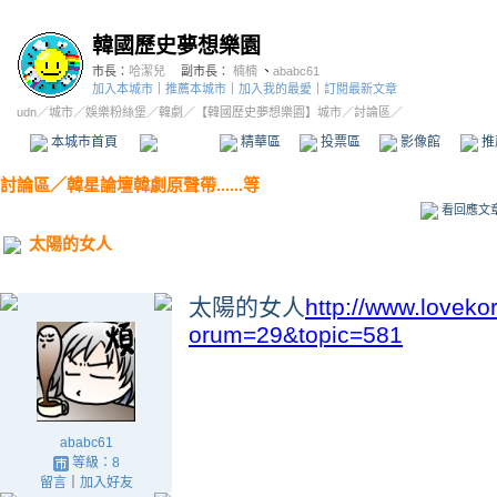
韓國歷史夢想樂園
市長：
哈潔兒
副市長：
楠楠
、
ababc61
加入本城市
｜
推薦本城市
｜
加入我的最愛
｜
訂閱最新文章
udn
／
城市
／
娛樂粉絲堡
／
韓劇
／
【韓國歷史夢想樂園】城市
／討論區／
本城市首頁
討論區
精華區
投票區
影像館
推
討論區
／
韓星論壇韓劇原聲帶......等
看回應文
太陽的女人
太陽的女人
http://www.lovekor
orum=29&topic=581
ababc61
等級：8
留言
｜
加入好友