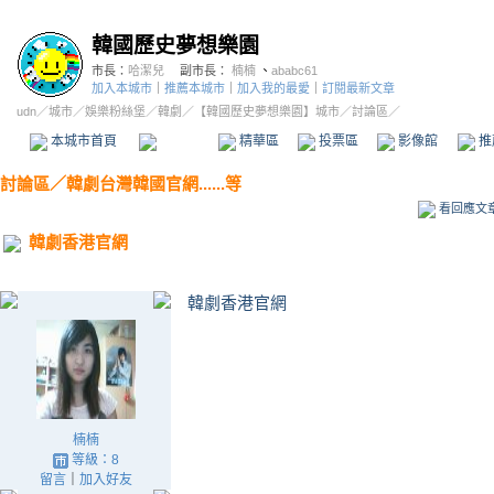
韓國歷史夢想樂園
市長：
哈潔兒
副市長：
楠楠
、
ababc61
加入本城市
｜
推薦本城市
｜
加入我的最愛
｜
訂閱最新文章
udn
／
城市
／
娛樂粉絲堡
／
韓劇
／
【韓國歷史夢想樂園】城市
／討論區／
本城市首頁
討論區
精華區
投票區
影像館
推
討論區
／
韓劇台灣韓國官網......等
看回應文
韓劇香港官網
韓劇香港官網
楠楠
等級：8
留言
｜
加入好友