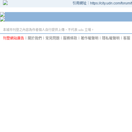
引用網址：https://city.udn.com/forum
本城市刊登之內容為作者個人自行提供上傳，不代表 udn 立場。
刊登網站廣告
︱
關於我們
︱
常見問題
︱
服務條款
︱
著作權聲明
︱
隱私權聲明
︱
客服