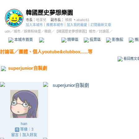
韓國歷史夢想樂園
市長：
哈潔兒
副市長：
楠楠
、
ababc61
加入本城市
｜
推薦本城市
｜
加入我的最愛
｜
訂閱最新文章
udn
／
城市
／
娛樂粉絲堡
／
韓劇
／
【韓國歷史夢想樂園】城市
／討論區／
本城市首頁
討論區
精華區
投票區
影像館
推
討論區
／
團體、個人youtube&clubbox......等
看回應文
superjunior自製劇
superjunior自製劇
han
等級：3
留言
｜
加入好友