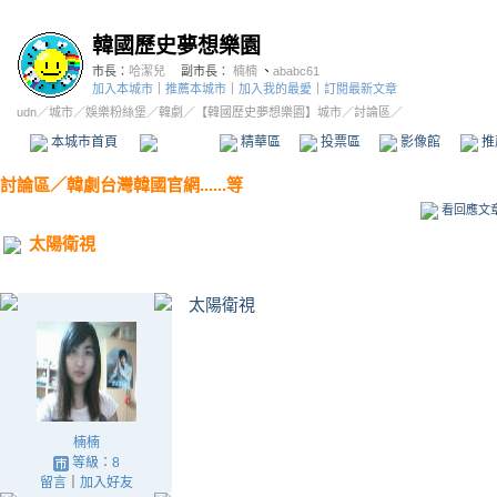
韓國歷史夢想樂園
市長：
哈潔兒
副市長：
楠楠
、
ababc61
加入本城市
｜
推薦本城市
｜
加入我的最愛
｜
訂閱最新文章
udn
／
城市
／
娛樂粉絲堡
／
韓劇
／
【韓國歷史夢想樂園】城市
／討論區／
本城市首頁
討論區
精華區
投票區
影像館
推
討論區
／
韓劇台灣韓國官網......等
看回應文
太陽衛視
太陽衛視
楠楠
等級：8
留言
｜
加入好友