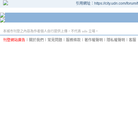
引用網址：https://city.udn.com/forum
本城市刊登之內容為作者個人自行提供上傳，不代表 udn 立場。
刊登網站廣告
︱
關於我們
︱
常見問題
︱
服務條款
︱
著作權聲明
︱
隱私權聲明
︱
客服